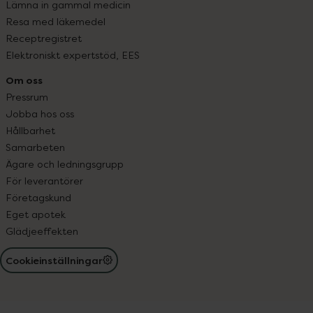
Lämna in gammal medicin
Resa med läkemedel
Receptregistret
Elektroniskt expertstöd, EES
Om oss
Pressrum
Jobba hos oss
Hållbarhet
Samarbeten
Ägare och ledningsgrupp
För leverantörer
Företagskund
Eget apotek
Glädjeeffekten
Cookieinställningar