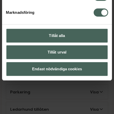
Parkering för rörelsehindrad
Visa
Marknadsföring
Make up-sortiment
Visa
Tillåt alla
Nära matbutik
Visa
Tillåt urval
Nära veterinär
Visa
Endast nödvändiga cookies
Leverans till apotek
Visa
Parkering
Visa
Ledarhund tillåten
Visa