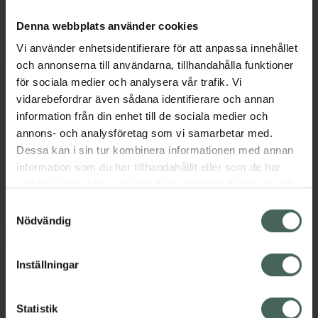
Söndag
Stängt
Denna webbplats använder cookies
Vi använder enhetsidentifierare för att anpassa innehållet
och annonserna till användarna, tillhandahålla funktioner
för sociala medier och analysera vår trafik. Vi
Språk
vidarebefordrar även sådana identifierare och annan
information från din enhet till de sociala medier och
annons- och analysföretag som vi samarbetar med.
Svenska
Dessa kan i sin tur kombinera informationen med annan
Engelska
information som du har tillhandahållit eller som de har
Tänk på att personen som pratar ett visst språk inte
samlat in när du har använt deras tjänster. Samtycke till
finns på apoteket alla dagar, så vissa avvikelser kan
cookies är frivilligt och du kan när som helst ändra eller
förekomma. Kontakta oss gärna om du har frågor.
Samtyckesval
återkalla ditt samtycke via webbplatsens
Nödvändig
cookieinställningar. Ett återkallat samtycke påverkar inte
lagligheten av behandling som skett innan återkallelsen.
Inställningar
Service
Statistik