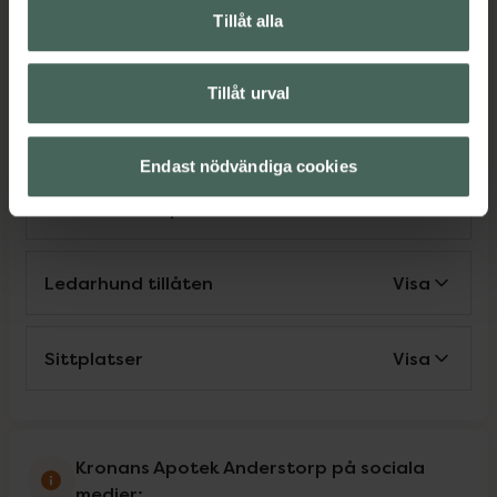
Tillåt alla
Nära matbutik
Visa
Tillåt urval
Parkering
Visa
Endast nödvändiga cookies
Leverans till apotek
Visa
Ledarhund tillåten
Visa
Sittplatser
Visa
Kronans Apotek Anderstorp på sociala
medier: