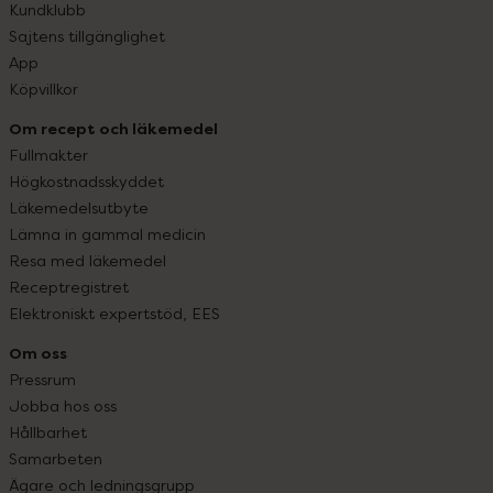
Kundklubb
Sajtens tillgänglighet
App
Köpvillkor
Om recept och läkemedel
Fullmakter
Högkostnadsskyddet
Läkemedelsutbyte
Lämna in gammal medicin
Resa med läkemedel
Receptregistret
Elektroniskt expertstöd, EES
Om oss
Pressrum
Jobba hos oss
Hållbarhet
Samarbeten
Ägare och ledningsgrupp