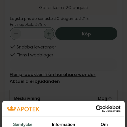
Gäller t.o.m. 20 augusti
Lägsta pris de senaste 30 dagarna:
321 kr
Pris i apotek:
379 kr
haruharu wonder
Köp
Snabba leveranser
Finns i webblager
Fler produkter från haruharu wonder
Aktuella erbjudanden
Beskrivning
Dölj
haruharu wonder Black Rice Probiotics Barrier
Essence är en essens med en trippelformula
Samtycke
Information
Om