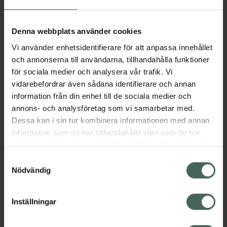
av ceramider, nyttigt kolesterol och fettsyror i
det perfekta förhållandet (3:1:1), så att din
hudbarriär får allt den behöver för att vara
Denna webbplats använder cookies
stark, hälsosam och se sitt bästa ut.
Vi använder enhetsidentifierare för att anpassa innehållet
Fermenter (Galactomyces fermentfiltrat och
och annonserna till användarna, tillhandahålla funktioner
Bifida fermentfiltrat) ökar hudens elasticitet
för sociala medier och analysera vår trafik. Vi
och återfuktning och exfolierar skonsamt
vidarebefordrar även sådana identifierare och annan
döda hudceller för en slät och jämn hud.Den
information från din enhet till de sociala medier och
perfekta essensen för strålande, fast och
annons- och analysföretag som vi samarbetar med.
hälsosam hud – både inifrån och ut.
Dessa kan i sin tur kombinera informationen med annan
Jämförpris
3,16 kr
/
ml
information som du har tillhandahållit eller som de har
samlat in när du har använt deras tjänster. Samtycke till
EAN:
08809532221967
cookies är frivilligt och du kan när som helst ändra eller
Samtyckesval
Kategorier:
återkalla ditt samtycke via webbplatsens
Nödvändig
Ansiktsvatten och toner
Ansiktsvård
cookieinställningar. Ett återkallat samtycke påverkar inte
Hudvård
lagligheten av behandling som skett innan återkallelsen.
Inställningar
Omdömen
Visa