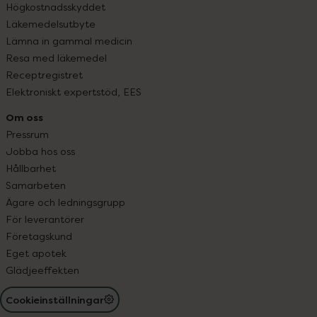
Högkostnadsskyddet
Läkemedelsutbyte
Lämna in gammal medicin
Resa med läkemedel
Receptregistret
Elektroniskt expertstöd, EES
Om oss
Pressrum
Jobba hos oss
Hållbarhet
Samarbeten
Ägare och ledningsgrupp
För leverantörer
Företagskund
Eget apotek
Glädjeeffekten
Cookieinställningar