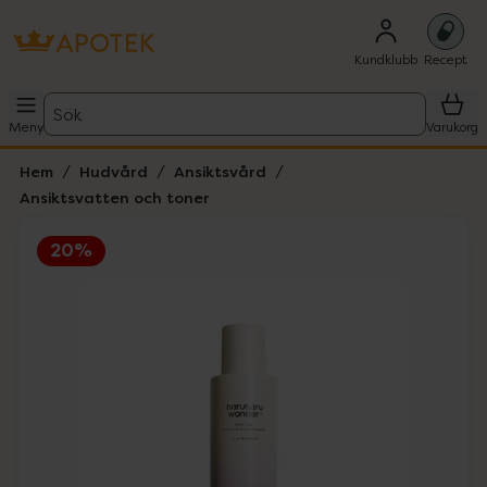
Kundklubb
Recept
Sök
Meny
Varukorg
Hem
Hudvård
Ansiktsvård
Ansiktsvatten och toner
20%
Hoppa över Lista
Lista: . Innehåller 3 objekt.