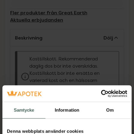
Fler produkter från Great Earth
Aktuella erbjudanden
Beskrivning
Dölj
Kosttillskott. Rekommenderad
daglig dos bör inte överskridas.
Kosttillskott bör inte ersätta en
varierad kost och en hälsosam
livsstil. Förvaras utom räckhåll för
små barn.
Vitamin B6 bidrar till immunsystemets
Samtycke
Information
Om
normala funktion, normal bildning av röda
blodkroppar och till att reglera
hormonaktiviteten.
Denna webbplats använder cookies