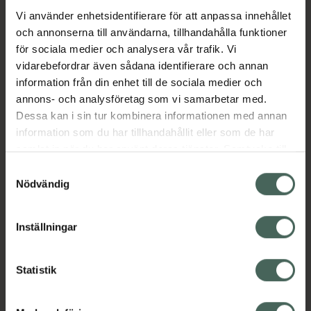
Jämförpris
1,13 kr
/
st
Vi använder enhetsidentifierare för att anpassa innehållet
EAN:
07350031365153
och annonserna till användarna, tillhandahålla funktioner
för sociala medier och analysera vår trafik. Vi
Kategorier:
vidarebefordrar även sådana identifierare och annan
B-vitamin
B-vitamin
Kost och hälsa
information från din enhet till de sociala medier och
Kosttillskott
Kosttillskott
annons- och analysföretag som vi samarbetar med.
Vitaminer och mineraler
Dessa kan i sin tur kombinera informationen med annan
Vitaminer och mineraler
information som du har tillhandahållit eller som de har
samlat in när du har använt deras tjänster. Samtycke till
cookies är frivilligt och du kan när som helst ändra eller
Samtyckesval
Innehåll
Visa
återkalla ditt samtycke via webbplatsens
Nödvändig
cookieinställningar. Ett återkallat samtycke påverkar inte
lagligheten av behandling som skett innan återkallelsen.
Instruktioner
Visa
Inställningar
Statistik
Upptäck flera produkter inom