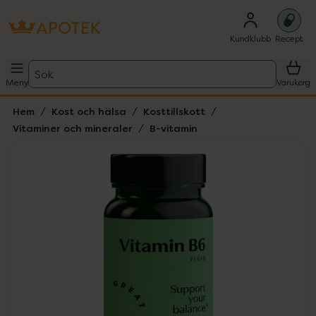
Kundklubb
Recept
Sök
Meny
Varukorg
Hem
Kost och hälsa
Kosttillskott
Vitaminer och mineraler
B-vitamin
Hoppa över Lista
Lista: . Innehåller 1 objekt.