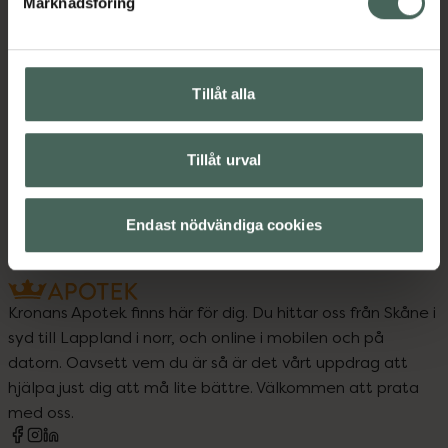
Marknadsföring
B-vitamin
B-vitamin
Kost och hälsa
Kosttillskott
Kosttillskott
Tillåt alla
Vitaminer och mineraler
Tillåt urval
Vitaminer och mineraler
Endast nödvändiga cookies
Kronans Apotek finns här för dig. Du hittar oss från Skåne i
syd till Lappland i norr, och online i mobilen och på
datorn. Oavsett vem du är så är det vårt uppdrag att
hjälpa just dig att må lite bättre. Välkommen att prata
med oss.