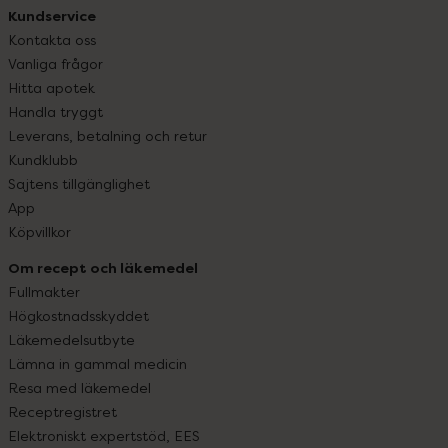
Kundservice
Kontakta oss
Vanliga frågor
Hitta apotek
Handla tryggt
Leverans, betalning och retur
Kundklubb
Sajtens tillgänglighet
App
Köpvillkor
Om recept och läkemedel
Fullmakter
Högkostnadsskyddet
Läkemedelsutbyte
Lämna in gammal medicin
Resa med läkemedel
Receptregistret
Elektroniskt expertstöd, EES