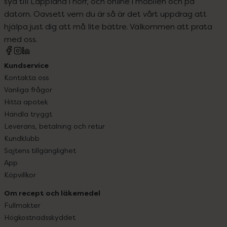
syd till Lappland i norr, och online i mobilen och på
datorn. Oavsett vem du är så är det vårt uppdrag att
hjälpa just dig att må lite bättre. Välkommen att prata
med oss.
Kundservice
Kontakta oss
Vanliga frågor
Hitta apotek
Handla tryggt
Leverans, betalning och retur
Kundklubb
Sajtens tillgänglighet
App
Köpvillkor
Om recept och läkemedel
Fullmakter
Högkostnadsskyddet