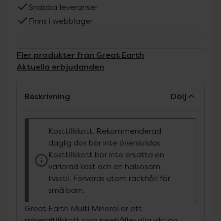
Snabba leveranser
Finns i webblager
Fler produkter från Great Earth
Aktuella erbjudanden
Beskrivning
Dölj
Kosttillskott. Rekommenderad
daglig dos bör inte överskridas.
Kosttillskott bör inte ersätta en
varierad kost och en hälsosam
livsstil. Förvaras utom räckhåll för
små barn.
Great Earth Multi Mineral är ett
mineraltillskott som innehåller alla viktiga