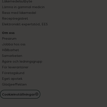
Läkemedelsutbyte
Lämna in gammal medicin
Resa med läkemedel
Receptregistret
Elektroniskt expertstöd, EES
Om oss
Pressrum
Jobba hos oss
Hållbarhet
Samarbeten
Ägare och ledningsgrupp
För leverantörer
Företagskund
Eget apotek
Glädjeeffekten
Cookieinställningar