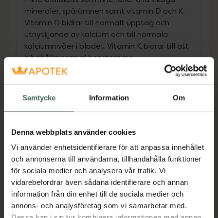
mineraler, spårämnen samt vitamin D och K.
Vitamin D bidrar till normalt upptag och
utnyttjande av kalcium och till normala
kalciumnivåer i blodet. Vitamin K bidrar till att
bibehålla normal benstomme.
Produkten är utformad med Great Earth’s
mineraltransportsystem Portamins för
Samtycke
Information
Om
optimalt upptag av mineralerna. Portamins
består av lättlösliga och lättupptagliga
mineralformer som citrat, glukonat, askorbat,
Denna webbplats använder cookies
malat, succinat och aminosyrakelat.
Vi använder enhetsidentifierare för att anpassa innehållet
Aminosyror hjälper till att transportera
och annonserna till användarna, tillhandahålla funktioner
mineralerna in i cellerna. Produkten är
för sociala medier och analysera vår trafik. Vi
vegansk. Multi Mineral tas med fördel i
vidarebefordrar även sådana identifierare och annan
kombination med Multi Vitamin.
information från din enhet till de sociala medier och
Jämförpris
2,33 kr
/
st
annons- och analysföretag som vi samarbetar med.
Dessa kan i sin tur kombinera informationen med annan