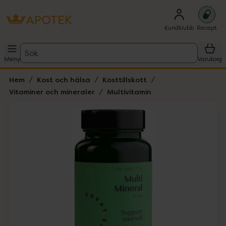
Kundklubb
Recept
Sök
Meny
Varukorg
Hem
Kost och hälsa
Kosttillskott
Vitaminer och mineraler
Multivitamin
Hoppa över Lista
Lista: . Innehåller 1 objekt.