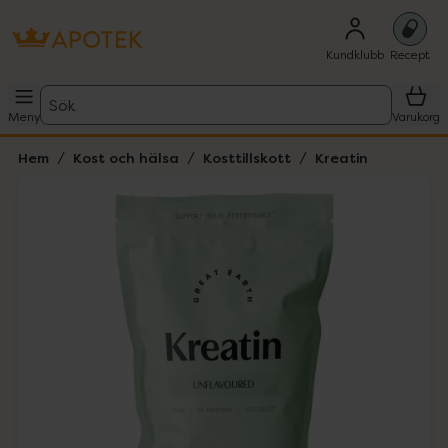
Kundklubb
Recept
Sök
Meny
Varukorg
Hem
Kost och hälsa
Kosttillskott
Kreatin
Hoppa över Lista
Lista: . Innehåller 1 objekt.