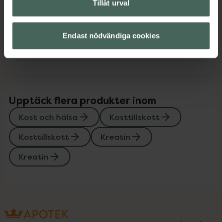
Tillåt urval
Innehåll
Visa
Endast nödvändiga cookies
Instruktioner
Visa
Upptäck flera produkter inom
Kost och hälsa
Kosttillskott
Kosttillskott
Kreatin
Kreatin