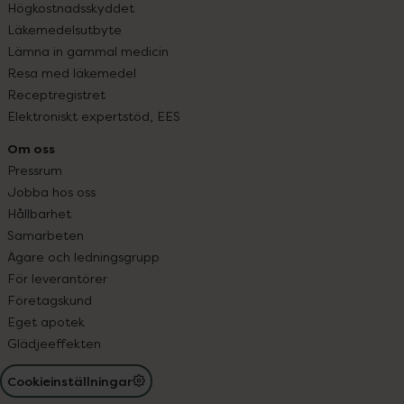
Högkostnadsskyddet
Läkemedelsutbyte
Lämna in gammal medicin
Resa med läkemedel
Receptregistret
Elektroniskt expertstöd, EES
Om oss
Pressrum
Jobba hos oss
Hållbarhet
Samarbeten
Ägare och ledningsgrupp
För leverantörer
Företagskund
Eget apotek
Glädjeeffekten
Cookieinställningar