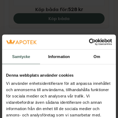
Köp båda för
:
528 kr
Köp båda
Beskrivning
Dölj
Samtycke
Information
Om
Kosttillskott. Rekommenderad
daglig dos bör inte överskridas.
Kosttillskott bör inte ersätta en
Denna webbplats använder cookies
varierad kost och en hälsosam
Vi använder enhetsidentifierare för att anpassa innehållet
livsstil. Förvaras utom räckhåll för
och annonserna till användarna, tillhandahålla funktioner
små barn.
för sociala medier och analysera vår trafik. Vi
Vårt kreatinmonohydrat hjälper till att öka din
vidarebefordrar även sådana identifierare och annan
energi och uthållighet så att du orkar med
information från din enhet till de sociala medier och
alla dagens utmaningar. Kreatin finns naturligt
annons- och analysföretag som vi samarbetar med.