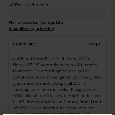
Finns i webblager
Fler produkter från got2b
Aktuella erbjudanden
Beskrivning
Dölj
got2b gotGloss Shine Finish Spray 200ml -
Upp till 230°C värmeskydd och 48 timmars
frisskontrollGe ditt hår glans med got2b
gotGloss! Glanssprayen ger en lysande, glaslik
glans med värmeskydd upp till 230 °C
samtidigt som den motverkar frissighet och
håller ditt hår perfekt lent och strålande i upp
till 48 timmar. Applicering: Spraya jämnt i torrt
hår från 30 cm avstånd. För bästa resultat,
använd en plattång för att hjälpa till att