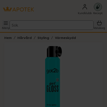
Kundklubb
Recept
Sök
Meny
Varukorg
Hem
Hårvård
Styling
Värmeskydd
Hoppa över Lista
Lista: . Innehåller 1 objekt.