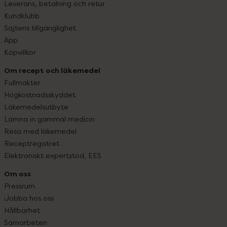
Leverans, betalning och retur
Kundklubb
Sajtens tillgänglighet
App
Köpvillkor
Om recept och läkemedel
Fullmakter
Högkostnadsskyddet
Läkemedelsutbyte
Lämna in gammal medicin
Resa med läkemedel
Receptregistret
Elektroniskt expertstöd, EES
Om oss
Pressrum
Jobba hos oss
Hållbarhet
Samarbeten