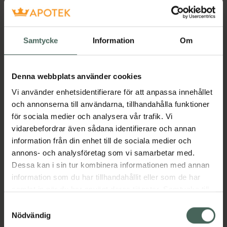
laminera glansen. För glasliknande glans,
använd tillsammans med got2b gotGloss
Shine Primer.Tips: Applicera got2b Glued
Samtycke
Information
Om
Waterproof Spiking Gel i handdukstorkat hår
och kamma håret bakåt med hjälp av en
bredtandad kam. För den sista touchen,
Denna webbplats använder cookies
spraya en generös mängd av denna
Vi använder enhetsidentifierare för att anpassa innehållet
finishspray i håret och släta ut looken med en
och annonserna till användarna, tillhandahålla funktioner
fintandad kam.Produkfördelar:48 timmars
för sociala medier och analysera vår trafik. Vi
frisskontrollUpp till 230 °C
vidarebefordrar även sådana identifierare och annan
värmeskyddSpegelaktig glansVegansk
information från din enhet till de sociala medier och
formula*Fri från silikonÅtervinningsbar
annons- och analysföretag som vi samarbetar med.
metallförpackning**200 ml* Fri från
Dessa kan i sin tur kombinera informationen med annan
animaliska ingredienser** Kontrollera lokala
information som du har tillhandahållit eller som de har
återvinningsinstruktioner
samlat in när du har använt deras tjänster. Samtycke till
Jämförpris
0,37 kr
/
ml
cookies är frivilligt och du kan när som helst ändra eller
Samtyckesval
återkalla ditt samtycke via webbplatsens
EAN:
05012583212331
Nödvändig
cookieinställningar. Ett återkallat samtycke påverkar inte