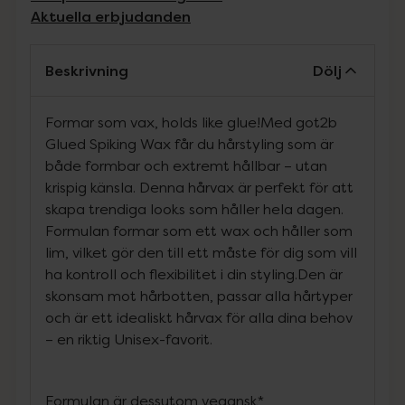
Aktuella erbjudanden
Beskrivning
Dölj
Formar som vax, holds like glue!Med got2b
Glued Spiking Wax får du hårstyling som är
både formbar och extremt hållbar – utan
krispig känsla. Denna hårvax är perfekt för att
skapa trendiga looks som håller hela dagen.
Formulan formar som ett wax och håller som
lim, vilket gör den till ett måste för dig som vill
ha kontroll och flexibilitet i din styling.Den är
skonsam mot hårbotten, passar alla hårtyper
och är ett idealiskt hårvax för alla dina behov
– en riktig Unisex-favorit.
Formulan är dessutom vegansk*