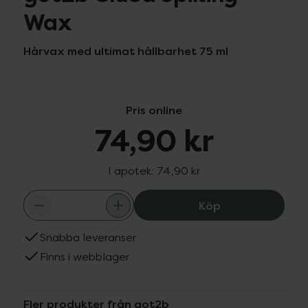
Wax
Hårvax med ultimat hållbarhet 75 ml
Pris online
74,90 kr
I apotek:
74,90 kr
got2b Glued Spi
Köp
Snabba leveranser
Finns i webblager
Fler produkter från got2b