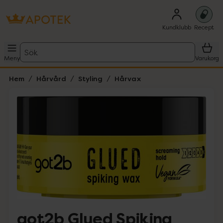
Kundklubb
Recept
Sök
Meny
Varukorg
Hem
Hårvård
Styling
Hårvax
Hoppa över Lista
Lista: . Innehåller 1 objekt.
got2b Glued Spiking