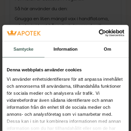
Så här använder du den:
Gnugga en liten mängd vax i handflatorna,
arbeta in i torrt hår och styla som du vill.
Hack:
För ännu styvare resultat – applicera lite
Samtycke
Information
Om
extra hårvax i håret och snurra topparna.
Glöm inte att fixera dina ögonbryn med
got2b brows & edges!
Denna webbplats använder cookies
Produktfördelar i korthet:
Vi använder enhetsidentifierare för att anpassa innehållet
• Formar som vax, håller som glue!
och annonserna till användarna, tillhandahålla funktioner
för sociala medier och analysera vår trafik. Vi
• För formbara, tuffa looks
vidarebefordrar även sådana identifierare och annan
• Ultrastark hårvax
information från din enhet till de sociala medier och
annons- och analysföretag som vi samarbetar med.
• Utan krispig känsla
Dessa kan i sin tur kombinera informationen med annan
• Skonsam mot hårbotten
information som du har tillhandahållit eller som de har