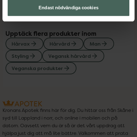
Instruktioner
Visa
Endast nödvändiga cookies
Upptäck flera produkter inom
Hårvax
Hårvård
Man
Styling
Vegansk hårvård
Veganska produkter
Kronans Apotek finns här för dig. Du hittar oss från Skåne i
syd till Lappland i norr, och online i mobilen och på
datorn. Oavsett vem du är så är det vårt uppdrag att
hjälpa just dig att må lite bättre. Välkommen att prata