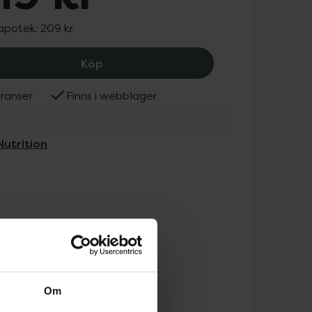
 apotek:
209 kr
GoldNutrition V-Protein Banana, 219 
Köp
ranser
Finns i webblager
Nutrition
Om