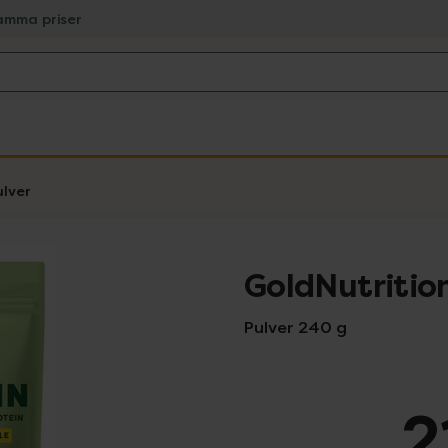
amma priser
ulver
GoldNutritio
Pulver 240 g
2