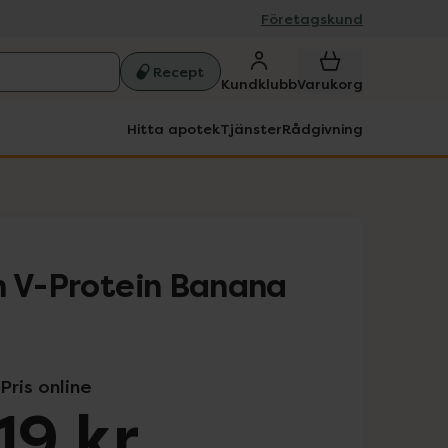
Företagskund
Recept
Kundklubb
Varukorg
Hitta apotek
Tjänster
Rådgivning
n V-Protein Banana
Pris online
19 kr