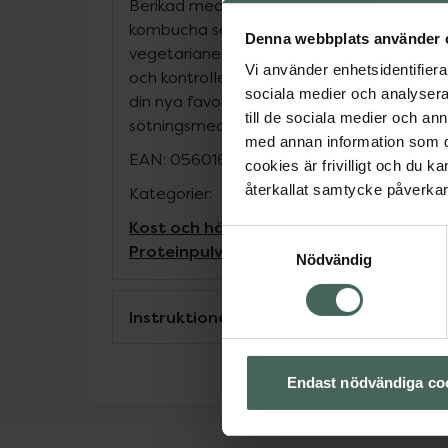
Berikad med 72 mg bromelain för bättre 
kombucha som stödjer tarmfloran. Perfekt
Denna webbplats använder 
vegetarianer och alla som vill bevara mu
Vi använder enhetsidentifierar
och kontrollera aptiten. Lättblandad oc
sociala medier och analysera 
din nya favoritpost-workout eller näringsri
till de sociala medier och a
sötningsmedel
med annan information som du 
EAN:
05601607074156
cookies är frivilligt och du k
återkallat samtycke påverkar 
Kategorier:
Kost och hälsa
Näringsdryck och nutrit
Samtyckesval
Proteinpulver
Proteinpulver
Proteinpulv
Nödvändig
Instruktioner
Endast nödvändiga co