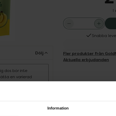
I
Snabba leve
Dölj
Fler produkter från Gold
Aktuella erbjudanden
g dos bör inte
rsätta en varierad
ras utom räckhåll
l nästa nivå! V-Protein
komplett aminosyraprofil
Information
er och 0,7 g kolhydrater.