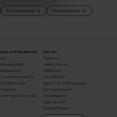
Proteinpulver
Proteinpulver
cept och läkemedel
Om oss
kter
Pressrum
tnadsskyddet
Jobba hos oss
edelsutbyte
Hållbarhet
in gammal medicin
Samarbeten
med läkemedel
Ägare och ledningsgrupp
registret
För leverantörer
oniskt expertstöd, EES
Företagskund
Eget apotek
Glädjeeffekten