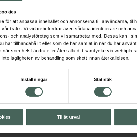
nedbrytning och med
 för veganer,
cookies
skelmassa, öka mättnad
e för att anpassa innehållet och annonserna till användarna, tillh
h skonsam mot magen –
vår trafik. Vi vidarebefordrar även sådana identifierare och anna
ka mellanmål! Innehåller
nnons- och analysföretag som vi samarbetar med. Dessa kan i sin
har tillhandahållit eller som de har samlat in när du har använt 
an när som helst ändra eller återkalla ditt samtycke via webbplats
inte lagligheten av behandling som skett innan återkallelsen.
ion
Proteinpulver
er
Pulverboost
Inställningar
Statistik
Visa
okies
Tillåt urval