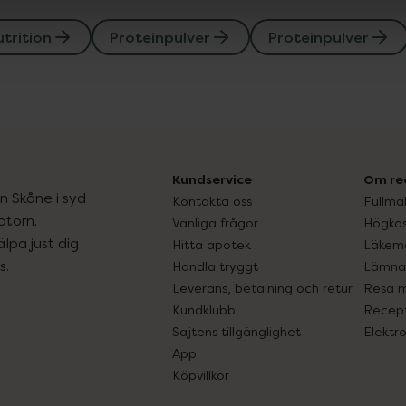
trition
Proteinpulver
Proteinpulver
Kundservice
Om re
ån Skåne i syd
Kontakta oss
Fullma
atorn.
Vanliga frågor
Högkos
lpa just dig
Hitta apotek
Läkem
s.
Handla tryggt
Lämna 
Leverans, betalning och retur
Resa 
Kundklubb
Recept
Sajtens tillgänglighet
Elektr
App
Köpvillkor