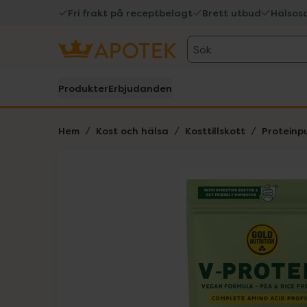
Fri frakt på receptbelagt
Brett utbud
Hälsos
Sök
Produkter
Erbjudanden
Hem
Kost och hälsa
Kosttillskott
Proteinp
Hoppa över Lista
Lista: . Innehåller 1 objekt.