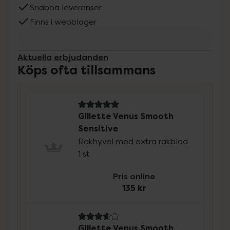
Snabba leveranser
Finns i webblager
Aktuella erbjudanden
Köps ofta tillsammans
5 av 5 i omdöme
Gillette Venus Smooth
Sensitive
Rakhyvel med extra rakblad
1 st
Pris online
135 kr
3.7 av 5 i omdöme
Gillette Venus Smooth