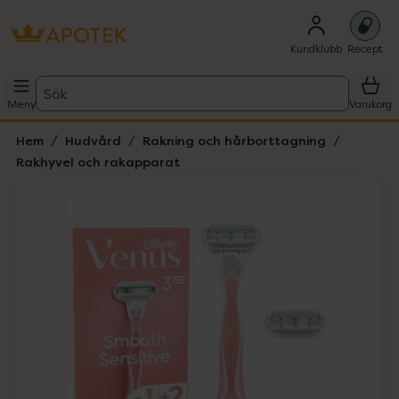
Kundklubb
Recept
Sök
Meny
Varukorg
Hem
Hudvård
Rakning och hårborttagning
Rakhyvel och rakapparat
Hoppa över Lista
Lista: . Innehåller 1 objekt.