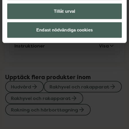
Omdömen
Visa
Tillåt urval
Innehåll
Visa
Endast nödvändiga cookies
Instruktioner
Visa
Upptäck flera produkter inom
Hudvård
Rakhyvel och rakapparat
Rakhyvel och rakapparat
Rakning och hårborttagning