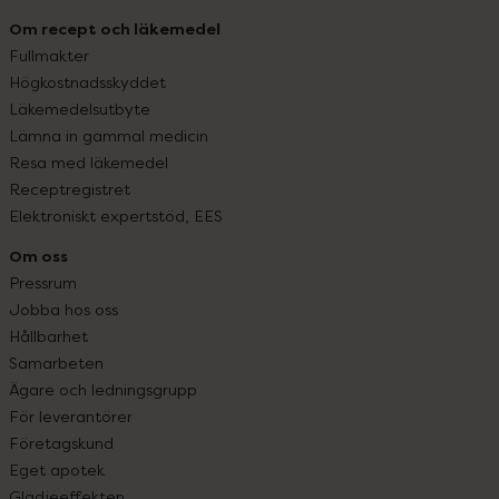
Om recept och läkemedel
Fullmakter
Högkostnadsskyddet
Läkemedelsutbyte
Lämna in gammal medicin
Resa med läkemedel
Receptregistret
Elektroniskt expertstöd, EES
Om oss
Pressrum
Jobba hos oss
Hållbarhet
Samarbeten
Ägare och ledningsgrupp
För leverantörer
Företagskund
Eget apotek
Glädjeeffekten