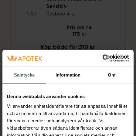
Sensitiv
Rakblad 4 st
Pris online
175 kr
Köp båda för
:
310 kr
Köp båda
Samtycke
Information
Om
Beskrivning
Dölj
Denna webbplats använder cookies
Vill du ha en snabb, enkel och len rakning?
Vi använder enhetsidentifierare för att anpassa innehållet
Gillette Venus Smooth Sensitive rakhyvel är
och annonserna till användarna, tillhandahålla funktioner
skapad för dina unika hudbehov. Rakbladet
för sociala medier och analysera vår trafik. Vi
har 3 ultravassa blad för en snabb och nära
vidarebefordrar även sådana identifierare och annan
rakning och det slitstarka, halkfria handtaget
information från din enhet till de sociala medier och