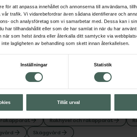
Sensitive
e för att anpassa innehållet och annonserna till användarna, tillh
Rakhyvel för känslig hu
vår trafik. Vi vidarebefordrar även sådana identifierare och anna
st
h rakgel
nnons- och analysföretag som vi samarbetar med. Dessa kan i sin
d
Skäggvård
har tillhandahållit eller som de har samlat in när du har använt 
Pris online
an när som helst ändra eller återkalla ditt samtycke via webbplats
145 kr
inte lagligheten av behandling som skett innan återkallelsen.
Visa
Köp båda för
:
334 kr
Inställningar
Statistik
Visa
okies
Tillåt urval
 rakapparat
Rakhyvel och rakapparat
R
gvård
Skäggvård