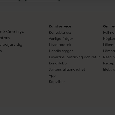
Kundservice
Om re
ån Skåne i syd
Kontakta oss
Fullma
atorn.
Vanliga frågor
Högkos
lpa just dig
Hitta apotek
Läkem
s.
Handla tryggt
Lämna 
Leverans, betalning och retur
Resa 
Kundklubb
Recept
Sajtens tillgänglighet
Elektr
App
Köpvillkor