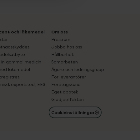
cept och läkemedel
Om oss
kter
Pressrum
tnadsskyddet
Jobba hos oss
edelsutbyte
Hållbarhet
in gammal medicin
Samarbeten
med läkemedel
Ägare och ledningsgrupp
registret
För leverantörer
oniskt expertstöd, EES
Företagskund
Eget apotek
Glädjeeffekten
Cookieinställningar