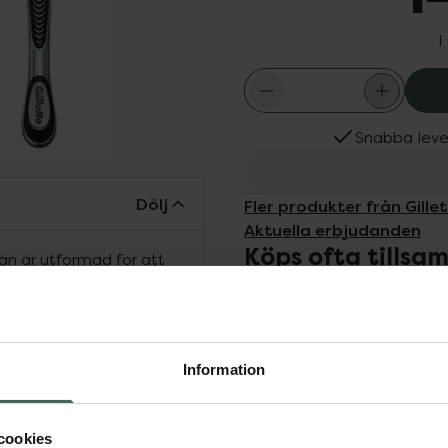
I
Snabba leve
Dölj
Fler produkter från Gille
Aktuella erbjudanden
Köps ofta tills
män är utformad för att
. Den unika SkinGuard-
idrar till att minska
iga skärbladen till att
Information
Gillette SkinGuard
cookies