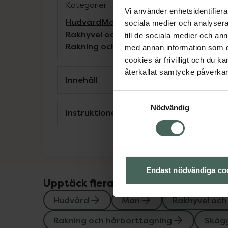
Kategorier:
Vi använder enhetsidentifierar
Hudvård
Man
Rakhyvel och rakapparat
sociala medier och analysera 
Rakhyvel och rakapparat
Raklödder oc
till de sociala medier och a
Rakning och hårborttagning
Skäggvår
med annan information som du 
cookies är frivilligt och du k
återkallat samtycke påverkar 
Innehåll
Samtyckesval
Nödvändig
Instruktioner
Endast nödvändiga co
Upptäck flera produkter inom
Hudvård
Man
Rakhyvel och
Rakning och hårborttagning
Skäg