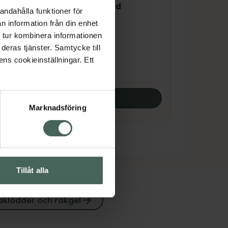
Gillette SkinGuard
andahålla funktioner för
Sensitive
d 1
n information från din enhet
Rakblad 4 st
 tur kombinera informationen
deras tjänster. Samtycke till
Pris online
ens cookieinställningar. Ett
189 kr
Köp båda
Marknadsföring
Tillåt alla
aklödder och rakgel