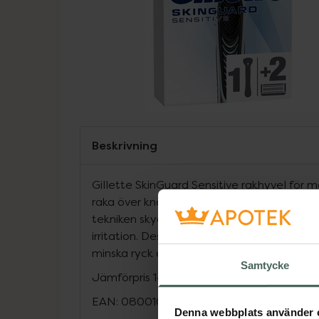
Beskrivning
Gillette SkinGuard Sensitive rakhyvel för 
raka över knottror och utslagsbenägen hud
tekniken skyddar huden mot rakbladen och b
irritation. Dessutom hjälper de två lågkraft
minska ryck och slit.
Samtycke
Jämförpris
145 kr
/
st
EAN:
08001090613646
Denna webbplats använder 