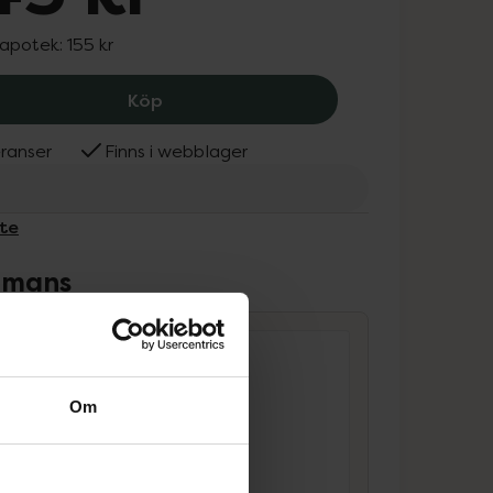
 apotek:
155 kr
Gillette SkinGuard Sensitive, 145 kr.
Köp
ranser
Finns i webblager
tte
ammans
Om
4.3 av 5 i omdöme