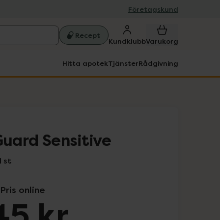
Företagskund
Recept
Kundklubb
Varukorg
Hitta apotek
Tjänster
Rådgivning
Guard Sensitive
 st
Pris online
45 kr