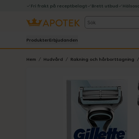
Fri frakt på receptbelagt
Brett utbud
Hälsos
Sök
Produkter
Erbjudanden
Hem
Hudvård
Rakning och hårborttagning
Hoppa över Lista
Lista: . Innehåller 1 objekt.