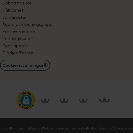
Jobba hos oss
Hållbarhet
Samarbeten
Ägare och ledningsgrupp
För leverantörer
Företagskund
Eget apotek
Glädjeeffekten
Cookieinställningar
Köpvillkor
Integritetspolicy
Klubbens medlemsvillkor
Dataskyddsombud
Cookiepolicy