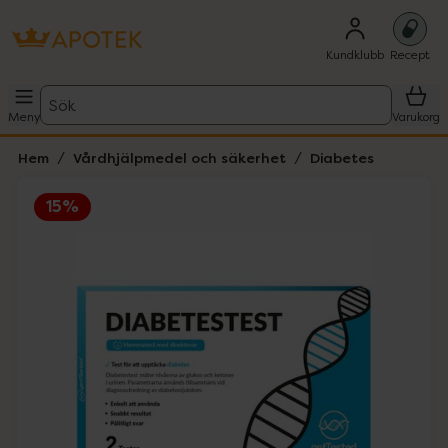
Kundklubb
Recept
Sök
Meny
Varukorg
Hem
Vårdhjälpmedel och säkerhet
Diabetes
15%
Hoppa över Lista
Lista: . Innehåller 2 objekt.