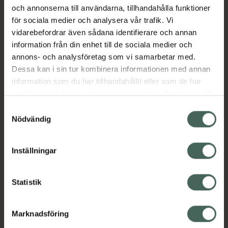
• Ger vägledning vid symtom på diabetes
och annonserna till användarna, tillhandahålla funktioner
för sociala medier och analysera vår trafik. Vi
vidarebefordrar även sådana identifierare och annan
Get Tested diabetestest är ett självtest för
information från din enhet till de sociala medier och
diabetes som kan användas hemma. Testet
annons- och analysföretag som vi samarbetar med.
mäter keton- och glukos-nivåer i din urin och
Dessa kan i sin tur kombinera informationen med annan
kan på så vis indikera om du har diabetes. 1st
information som du har tillhandahållit eller som de har
samlat in när du har använt deras tjänster. Samtycke till
Jämförpris
185 kr
/
st
cookies är frivilligt och du kan när som helst ändra eller
Samtyckesval
EAN:
00616612786722
återkalla ditt samtycke via webbplatsens
Nödvändig
Kategorier:
cookieinställningar. Ett återkallat samtycke påverkar inte
lagligheten av behandling som skett innan återkallelsen.
Diabetes
Självtester
Inställningar
Vårdhjälpmedel och säkerhet
Statistik
Instruktioner
Visa
Marknadsföring