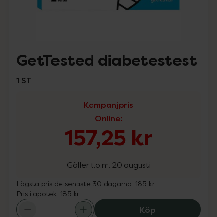
GetTested diabetestest
1 ST
Kampanjpris
Online
:
157,25 kr
Gäller t.o.m. 20 augusti
Lägsta pris de senaste 30 dagarna:
185 kr
Pris i apotek:
185 kr
GetTested diabe
Köp