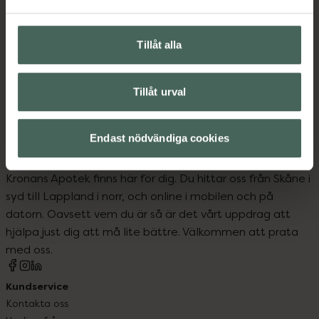
Upptäck flera produkter inom
Tillåt alla
Diabetes
Självtester
Vårdhjälpmedel och säkerhet
Tillåt urval
Endast nödvändiga cookies
Kronans Apotek finns här för dig. Du hittar oss från Skåne i
syd till Lappland i norr, och online i mobilen och på
datorn. Oavsett vem du är så är det vårt uppdrag att
hjälpa just dig att må lite bättre. Välkommen att prata
med oss.
Kundservice
Kontakta oss