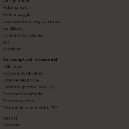
Vanliga frågor
Hitta apotek
Handla tryggt
Leverans, betalning och retur
Kundklubb
Sajtens tillgänglighet
App
Köpvillkor
Om recept och läkemedel
Fullmakter
Högkostnadsskyddet
Läkemedelsutbyte
Lämna in gammal medicin
Resa med läkemedel
Receptregistret
Elektroniskt expertstöd, EES
Om oss
Pressrum