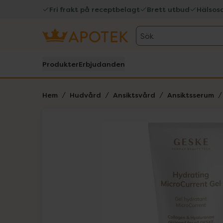
Fri frakt på receptbelagt
Brett utbud
Hälsos
Sök
Produkter
Erbjudanden
Hem
Hudvård
Ansiktsvård
Ansiktsserum
Hoppa över Lista
Lista: . Innehåller 1 objekt.