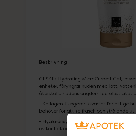
Beskrivning
GESKEs Hydrating MicroCurrent Gel, väsent
enheter, föryngrar huden med lätt, vatten
återställa hudens ungdomliga elasticitet o
- Kollagen: Fungerar utvärtes för att ge h
behöver för att se fräsch och strålande ut.
- Hyaluronsyra: Spelar en nyckelroll för at
av torrhet och återställer hudens elasticite