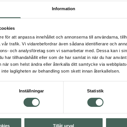
ukt och har en
Information
 den används
cookies
udvårdsrutiner. Njut av
e för att anpassa innehållet och annonserna till användarna, tillh
 MicroCurrent Gel.
vår trafik. Vi vidarebefordrar även sådana identifierare och anna
nnons- och analysföretag som vi samarbetar med. Dessa kan i sin
har tillhandahållit eller som de har samlat in när du har använt 
an när som helst ändra eller återkalla ditt samtycke via webbplats
inte lagligheten av behandling som skett innan återkallelsen.
ronsyra-serum
Inställningar
Statistik
Visa
Visa
okies
Tillåt urval