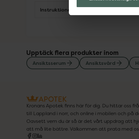
Instruktioner
Upptäck flera produkter inom
Ansiktsserum
Ansiktsvård
H
Kronans Apotek finns här för dig. Du hittar oss fr
till Lappland i norr, och online i mobilen och på d
Oavsett vem du är så är det vårt uppdrag att hjä
att må lite bättre. Välkommen att prata med os