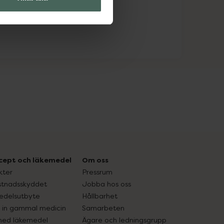
cept och läkemedel
Om oss
kter
Pressrum
tnadsskyddet
Jobba hos oss
edelsutbyte
Hållbarhet
in gammal medicin
Samarbeten
med läkemedel
Ägare och ledningsgrupp