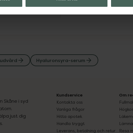
Visa
udvård
Hyaluronsyra-serum
Kundservice
Om re
ån Skåne i syd
Kontakta oss
Fullma
atorn.
Vanliga frågor
Högkos
lpa just dig
Hitta apotek
Läkem
s.
Handla tryggt
Lämna 
Leverans, betalning och retur
Resa 