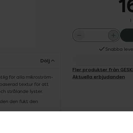
1
I
Snabba leve
Dölj
Fler produkter från GESK
Aktuella erbjudanden
lig för alla mikroström-
baserad textur för att
ch strålande lyster.
uden den fukt den
t minska rynkor orsakade
t.