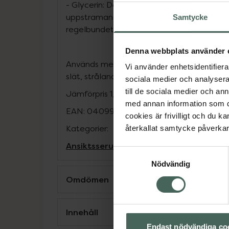
- Glycerin: Det hjälper huden att behålla f
uppstramande och plumpande effekt när
Samtycke
regelbundet.
Denna webbplats använder 
Används med GESKE-appen för personliga h
Vi använder enhetsidentifierar
slät, strålande hud med GESKEs Hydrating
sociala medier och analysera 
till de sociala medier och a
Jämförpris
1,69 kr
/
ml
med annan information som du 
EAN:
04099702004061
cookies är frivilligt och du k
Kategorier:
återkallat samtycke påverkar 
Ansiktsserum
Ansiktsvård
Hudvård
Hyalu
Samtyckesval
Nödvändig
Omdömen
Innehåll
Endast nödvändiga co