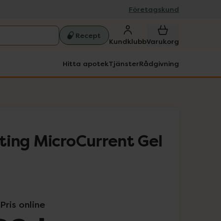
Företagskund
Recept
Kundklubb
Varukorg
Hitta apotek
Tjänster
Rådgivning
ing MicroCurrent Gel
Pris online