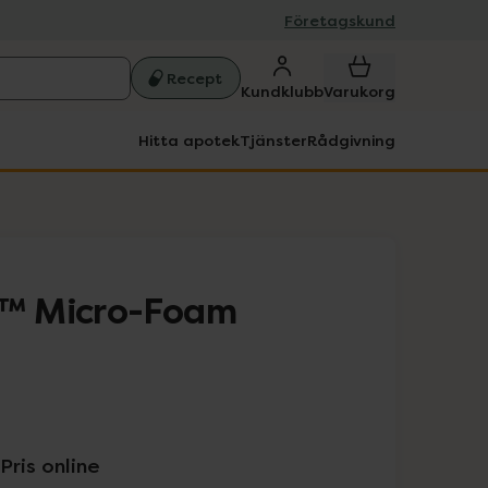
Företagskund
Recept
Kundklubb
Varukorg
Hitta apotek
Tjänster
Rådgivning
™ Micro-Foam
Pris online