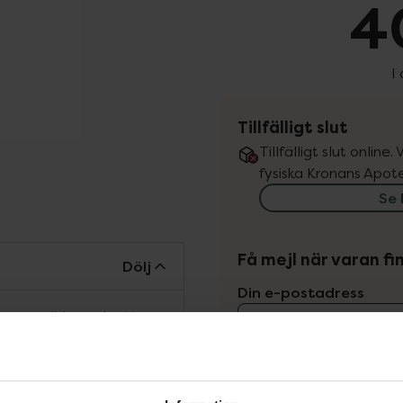
4
I
Tillfälligt slut
Tillfälligt slut online
fysiska Kronans Apote
Se 
Få mejl när varan fin
Dölj
Din e-postadress
m rengöring och ett
™!
vill
Jag accepterar
kummande och krämig
Spara
på djupet. Rengöringen