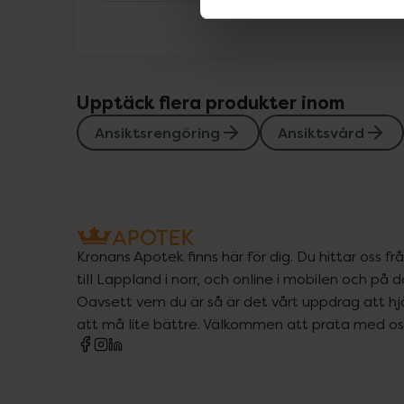
Upptäck flera produkter inom
Ansiktsrengöring
Ansiktsvård
Kronans Apotek finns här för dig. Du hittar oss fr
till Lappland i norr, och online i mobilen och på d
Oavsett vem du är så är det vårt uppdrag att hjä
att må lite bättre. Välkommen att prata med os