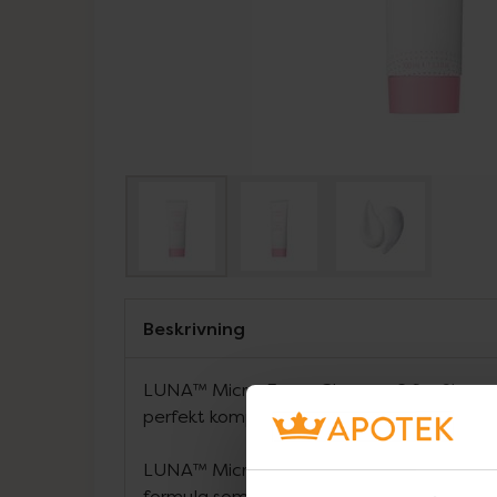
Beskrivning
LUNA™ Micro-Foam Cleanser 2.0 – Skonsa
perfekt komplement till din FOREO LUNA
LUNA™ Micro-Foam Cleanser 2.0 är en s
formula som skonsamt tar bort orenheter 