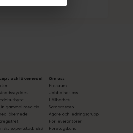
cept och läkemedel
Om oss
kter
Pressrum
tnadsskyddet
Jobba hos oss
edelsutbyte
Hållbarhet
in gammal medicin
Samarbeten
med läkemedel
Ägare och ledningsgrupp
registret
För leverantörer
oniskt expertstöd, EES
Företagskund