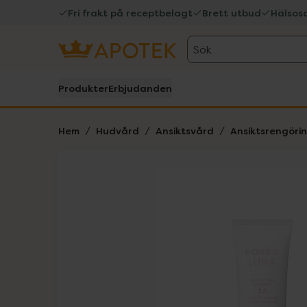
Fri frakt på receptbelagt
Brett utbud
Hälsos
Sök
Produkter
Erbjudanden
Hem
Hudvård
Ansiktsvård
Ansiktsrengöri
Hoppa över Lista
Lista: . Innehåller 3 objekt.