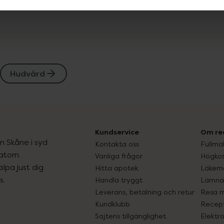
Hudvård
Kundservice
Om re
ån Skåne i syd
Kontakta oss
Fullma
atorn.
Vanliga frågor
Högkos
lpa just dig
Hitta apotek
Läkem
s.
Handla tryggt
Lämna 
Leverans, betalning och retur
Resa 
Kundklubb
Recept
Sajtens tillgänglighet
Elektr