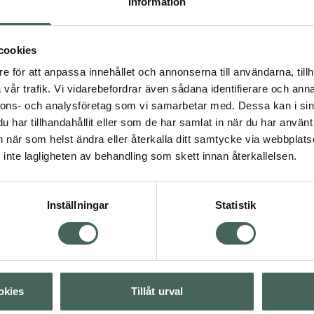
Information
nser så som fuktgivande
ande Centella Asiatica
Fler produkter från FOR
robiom och skyddar din
Aktuella erbjudanden
cookies
lanserad hud, samt ett
e för att anpassa innehållet och annonserna till användarna, tillh
vår trafik. Vi vidarebefordrar även sådana identifierare och anna
nnons- och analysföretag som vi samarbetar med. Dessa kan i sin
och djurvänlig.
har tillhandahållit eller som de har samlat in när du har använt 
an när som helst ändra eller återkalla ditt samtycke via webbplats
inte lagligheten av behandling som skett innan återkallelsen.
Inställningar
Statistik
Visa
okies
Tillåt urval
Visa