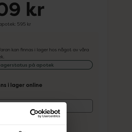
09 kr
 apotek:
595 kr
. Varan kan finnas i lager hos något av våra
k.
lagerstatus på apotek
ns i lager online
koren