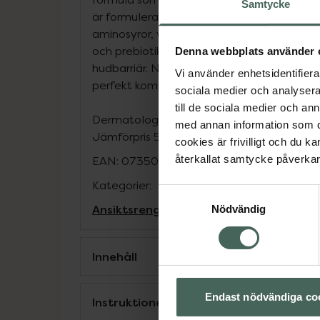
Samtycke
är formulerad med 87% naturliga ingredie
aminosyror, vitamin E, antioxidanter, lugn
och prebiotika som balanserar hudens mik
Denna webbplats använder 
hudbarriär. Njut av ren, återfuktad och ba
Vi använder enhetsidentifierar
perfekt komplement till din LUNA™!
sociala medier och analysera 
till de sociala medier och a
Dermatologiskt testad, parfymfri, vegansk 
med annan information som du 
Jämförpris
5,95 kr
/
ml
cookies är frivilligt och du k
återkallat samtycke påverkar 
EAN:
07350120791214
Kategorier:
Samtyckesval
Ansiktsrengöring
Ansiktsvård
Hudvård
Nödvändig
Innehåll
Endast nödvändiga co
Instruktioner