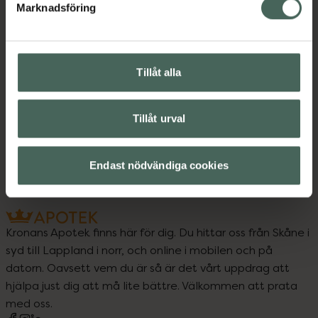
Instruktioner
Visa
Marknadsföring
Tillåt alla
Upptäck flera produkter inom
Ansiktsrengöring
Ansiktsvård
Tillåt urval
French Beauty
Hudvård
Endast nödvändiga cookies
Kronans Apotek finns här för dig. Du hittar oss från Skåne i
syd till Lappland i norr, och online i mobilen och på
datorn. Oavsett vem du är så är det vårt uppdrag att
hjälpa just dig att må lite bättre. Välkommen att prata
med oss.