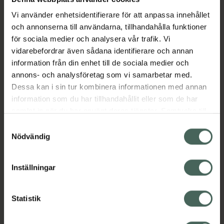
• Passar alla hudtyper
Vi använder enhetsidentifierare för att anpassa innehållet
och annonserna till användarna, tillhandahålla funktioner
Skin-Prep är FILORGAs rengöringsserie som
för sociala medier och analysera vår trafik. Vi
ger omedelbara och synliga resultat – för en
vidarebefordrar även sådana identifierare och annan
""new skin""-effekt. Serien är inspirerad av
information från din enhet till de sociala medier och
rengöringstekniker som utförs på estetiska
annons- och analysföretag som vi samarbetar med.
kliniker.
Dessa kan i sin tur kombinera informationen med annan
Jämförpris
2,57 kr
/
ml
information som du har tillhandahållit eller som de har
samlat in när du har använt deras tjänster. Samtycke till
EAN:
03540550015019
cookies är frivilligt och du kan när som helst ändra eller
Samtyckesval
Kategorier:
återkalla ditt samtycke via webbplatsens
Nödvändig
Ansiktsrengöring
Ansiktsvård
cookieinställningar. Ett återkallat samtycke påverkar inte
French Beauty
Hudvård
lagligheten av behandling som skett innan återkallelsen.
Inställningar
Innehåll
Visa
Statistik