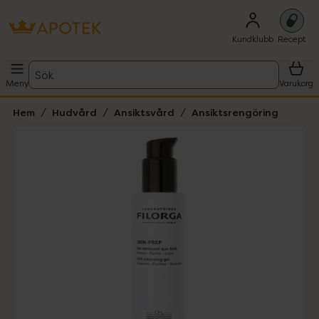
Kundklubb
Recept
Sök
Meny
Varukorg
Hem
Hudvård
Ansiktsvård
Ansiktsrengöring
Hoppa över Lista
Lista: . Innehåller 1 objekt.