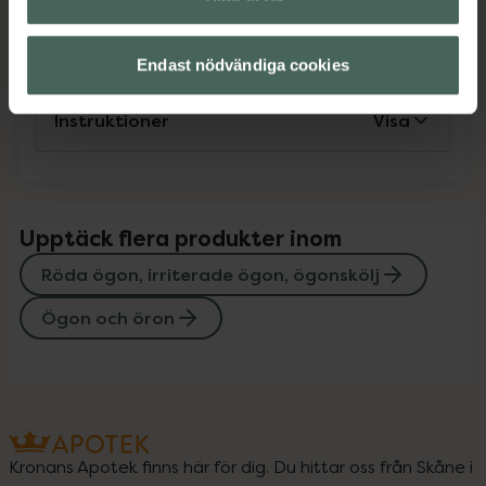
Innehåll
Visa
Endast nödvändiga cookies
Instruktioner
Visa
Upptäck flera produkter inom
Röda ögon, irriterade ögon, ögonskölj
Ögon och öron
Kronans Apotek finns här för dig. Du hittar oss från Skåne i