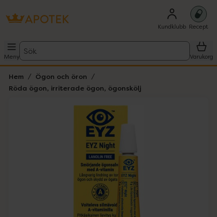
Kundklubb
Recept
Sök
Meny
Varukorg
Hem
Ögon och öron
Röda ögon, irriterade ögon, ögonskölj
Hoppa över Lista
Lista: . Innehåller 1 objekt.