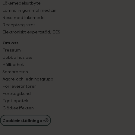
Läkemedelsutbyte
Lämna in gammal medicin
Resa med läkemedel
Receptregistret
Elektroniskt expertstöd, EES
Om oss
Pressrum
Jobba hos oss
Hållbarhet
Samarbeten
Ägare och ledningsgrupp
För leverantörer
Företagskund
Eget apotek
Glädjeeffekten
Cookieinställningar