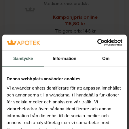
Medicinteknisk produkt
Kampanjpris online
116,80 kr
Tidigare pris:
146 kr
Köp båda för
:
245,80 kr
Köp båda
Samtycke
Information
Om
Beskrivning
Dölj
Denna webbplats använder cookies
Vi använder enhetsidentifierare för att anpassa innehållet
och annonserna till användarna, tillhandahålla funktioner
Tillverkaren garanterar genom
för sociala medier och analysera vår trafik. Vi
CE-märkning att produkten är
vidarebefordrar även sådana identifierare och annan
säker att använda och uppfyller
information från din enhet till de sociala medier och
gällande krav.
annons- och analysföretag som vi samarbetar med.
EYZ Night är en smörjande ögonsalva med A-