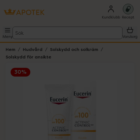
Kundklubb
Recept
Sök
Meny
Varukorg
Hem
Hudvård
Solskydd och solkräm
Solskydd för ansikte
30%
Hoppa över Lista
Lista: . Innehåller 1 objekt.