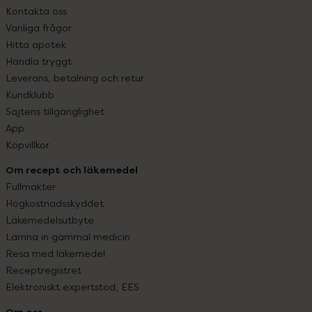
Kontakta oss
Vanliga frågor
Hitta apotek
Handla tryggt
Leverans, betalning och retur
Kundklubb
Sajtens tillgänglighet
App
Köpvillkor
Om recept och läkemedel
Fullmakter
Högkostnadsskyddet
Läkemedelsutbyte
Lämna in gammal medicin
Resa med läkemedel
Receptregistret
Elektroniskt expertstöd, EES
Om oss