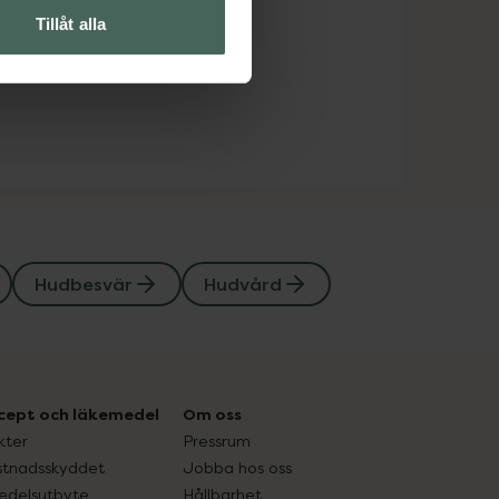
Tillåt alla
Hudbesvär
Hudvård
cept och läkemedel
Om oss
kter
Pressrum
tnadsskyddet
Jobba hos oss
edelsutbyte
Hållbarhet