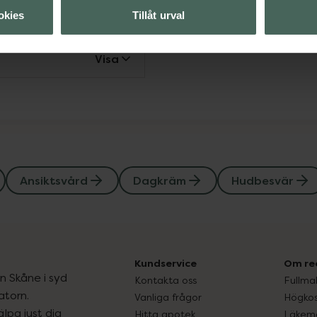
Visa
okies
Tillåt urval
Visa
Ansiktsvård
Dagkräm
Hudbesvär
Kundservice
Om re
ån Skåne i syd
Kontakta oss
Fullma
atorn.
Vanliga frågor
Högkos
lpa just dig
Hitta apotek
Läkem