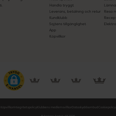
s.
Handla tryggt
Lämna 
Leverans, betalning och retur
Resa 
Kundklubb
Recept
Sajtens tillgänglighet
Elektr
App
Köpvillkor
Köpvillkor
Integritetspolicy
Klubbens medlemsvillkor
Dataskyddsombud
Cookiepolicy
© Kronans Apotek AB
2026