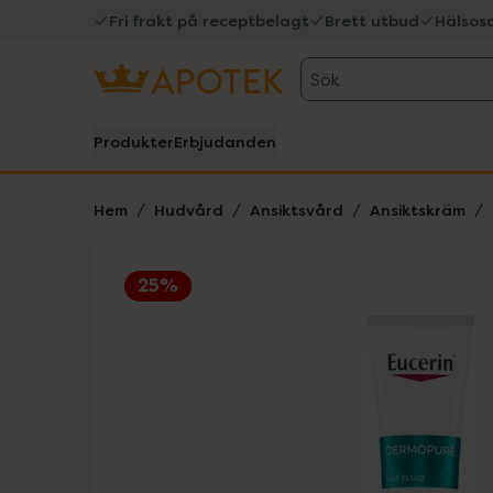
Fri frakt på receptbelagt
Brett utbud
Hälsos
Sök
Produkter
Erbjudanden
Hem
Hudvård
Ansiktsvård
Ansiktskräm
25%
Hoppa över Lista
Lista: . Innehåller 1 objekt.