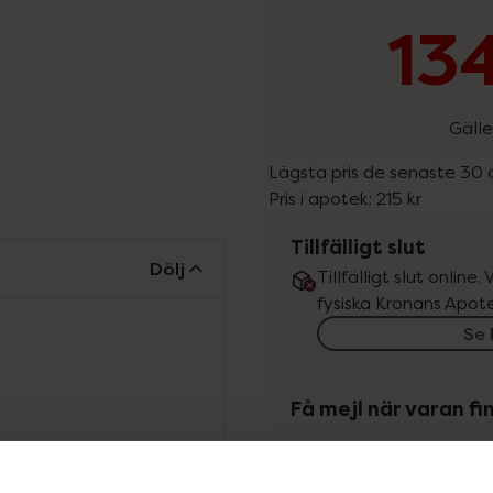
134
Gälle
Lägsta pris de senaste 30
Pris i apotek:
215 kr
Tillfälligt slut
Dölj
Tillfälligt slut online
fysiska Kronans Apote
Se 
Få mejl när varan fin
Din e-postadress
rande ansiktscreme för