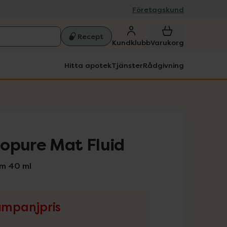
Företagskund
Recept
Kundklubb
Varukorg
Hitta apotek
Tjänster
Rådgivning
opure Mat Fluid
m 40 ml
mpanjpris