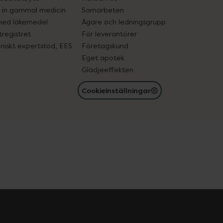
in gammal medicin
Samarbeten
med läkemedel
Ägare och ledningsgrupp
registret
För leverantörer
oniskt expertstöd, EES
Företagskund
Eget apotek
Glädjeeffekten
Cookieinställningar