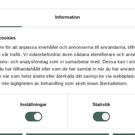
l att minska överskott av
vill
Jag accepterar
r och blemmor, samt
Information
n mattgörande effekt
Spara
v från dag ett. Cremen är
cookies
Fler produkter från Eucer
Aktuella erbjudanden
e för att anpassa innehållet och annonserna till användarna, tillh
Icke-komedogen. Tidigare
vår trafik. Vi vidarebefordrar även sådana identifierare och anna
nnons- och analysföretag som vi samarbetar med. Dessa kan i sin
har tillhandahållit eller som de har samlat in när du har använt 
an när som helst ändra eller återkalla ditt samtycke via webbplats
inte lagligheten av behandling som skett innan återkallelsen.
räm
Hudbesvär
Inställningar
Statistik
Visa