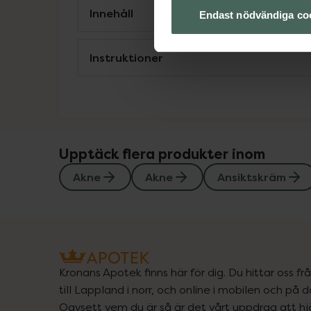
Innehåll
Endast nödvändiga co
Instruktioner
Upptäck flera produkter inom
Akne
Akne
Ansiktskräm
Kronans Apotek finns här för dig. Du hittar oss fr
till Lappland i norr, och online i mobilen och på d
Oavsett vem du är så är det vårt uppdrag att hjä