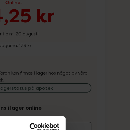
Online
:
,25 kr
r t.o.m. 20 augusti
 dagarna:
179 kr
. Varan kan finnas i lager hos något av våra
k.
lagerstatus på apotek
ns i lager online