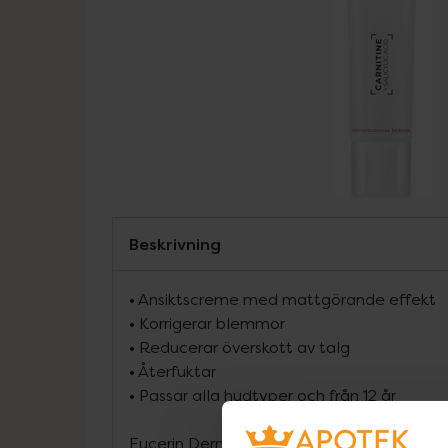
Beskrivning
• Ansiktscreme med mattgörande effekt
• Korrigerar blemmor
• Reducerar överskott av talg
• Återfuktar
• Passar alla hudtyper och från 12 år
Eucerin Dermopure Mat fluid är en mattgö