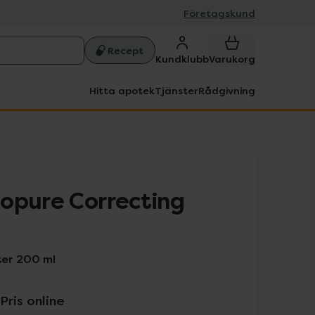
Företagskund
Recept
Kundklubb
Varukorg
Hitta apotek
Tjänster
Rådgivning
opure Correcting
er 200 ml
Pris online