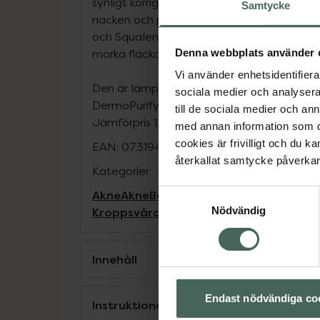
synligt korrigerar blemmor och hudens ojä
Samtycke
nacken och på axlar. Den innehåller Salicy
och Squalene som tillsammans rengör, korri
Denna webbplats använder 
mörka fläckar och ojämnheter. Cremen åte
Vi använder enhetsidentifierar
Den är lämplig från 12 år och uppåt och för
sociala medier och analysera 
DermoPurifyer Triple Effect Body Cream 2
till de sociala medier och a
Jämförpris
1,55 kr
/
ml
med annan information som du 
cookies är frivilligt och du k
EAN:
07319470094383
återkallat samtycke påverkar 
Kategorier:
Akne
Akne
Bodylotion
Hudbesvär
Hudbes
Samtyckesval
Kroppsvård
Nödvändig
Innehåll
Endast nödvändiga co
Instruktioner