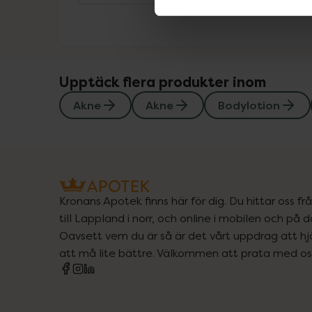
Upptäck flera produkter inom
Akne
Akne
Bodylotion
Kronans Apotek finns här för dig. Du hittar oss fr
till Lappland i norr, och online i mobilen och på d
Oavsett vem du är så är det vårt uppdrag att hjä
att må lite bättre. Välkommen att prata med os