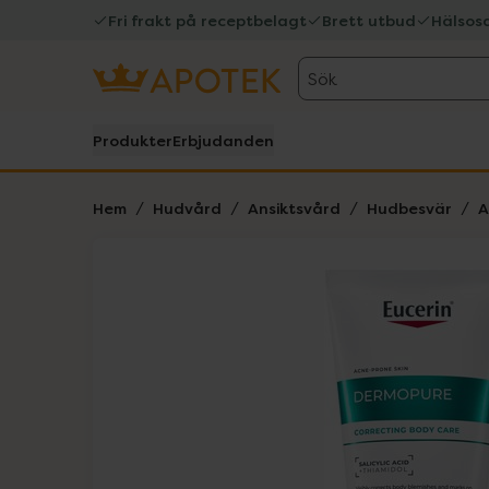
Fri frakt på receptbelagt
Brett utbud
Hälsos
Sök
Produkter
Erbjudanden
Hem
Hudvård
Ansiktsvård
Hudbesvär
A
Hoppa över Lista
Lista: . Innehåller 1 objekt.