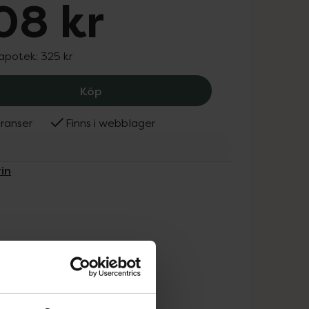
08 kr
 apotek:
325 kr
Eucerin Dermopure Correcting Body C
Köp
ranser
Finns i webblager
in