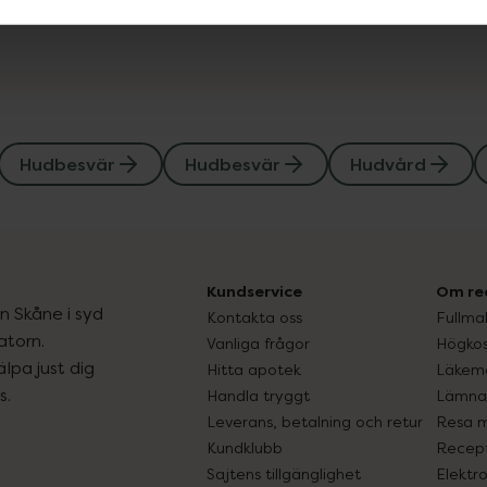
Hudbesvär
Hudbesvär
Hudvård
Kundservice
Om re
ån Skåne i syd
Kontakta oss
Fullma
atorn.
Vanliga frågor
Högkos
lpa just dig
Hitta apotek
Läkem
s.
Handla tryggt
Lämna 
Leverans, betalning och retur
Resa 
Kundklubb
Recept
Sajtens tillgänglighet
Elektr