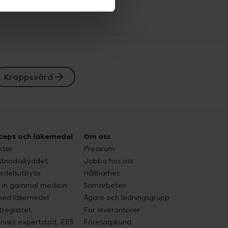
Kroppsvård
cept och läkemedel
Om oss
kter
Pressrum
tnadsskyddet
Jobba hos oss
edelsutbyte
Hållbarhet
in gammal medicin
Samarbeten
med läkemedel
Ägare och ledningsgrupp
registret
För leverantörer
oniskt expertstöd, EES
Företagskund