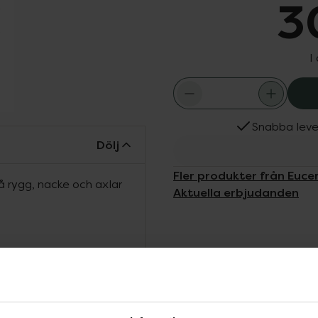
3
I
Snabba leve
Dölj
Fler produkter från Eucer
å rygg, nacke och axlar
Aktuella erbjudanden
 är en croppscreme som