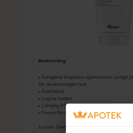
Beskrivning
• Korrigerar kroppens ojämnheter synligt p
för aknebenägen hud
• Återfuktar
• Lugnar huden
• Lämplig från 12 år och uppåt
• Passar för daglig användning
Eucerin Dermopure Correcting Body Care