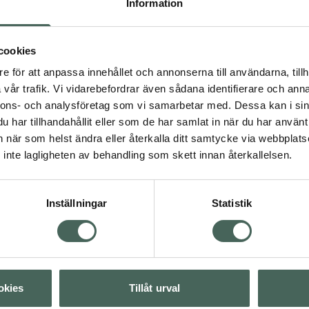
mnheter på ryggen, i
Information
lsyra (BHA), Thiamidol®
gerar och slätar ut
cookies
rfuktar huden.
e för att anpassa innehållet och annonserna till användarna, tillh
 alla hudtyper. Tidigare
vår trafik. Vi vidarebefordrar även sådana identifierare och anna
00 ml.
nnons- och analysföretag som vi samarbetar med. Dessa kan i sin
har tillhandahållit eller som de har samlat in när du har använt 
an när som helst ändra eller återkalla ditt samtycke via webbplats
inte lagligheten av behandling som skett innan återkallelsen.
vär
Hudvård
Inställningar
Statistik
Visa
okies
Tillåt urval
Visa