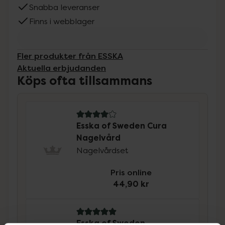
Snabba leveranser
Finns i webblager
Fler produkter från ESSKA
Aktuella erbjudanden
Köps ofta tillsammans
4 av 5 i omdöme
Esska of Sweden Cura
Nagelvård
Nagelvårdset
Pris online
44,90 kr
5 av 5 i omdöme
Esska of Sweden