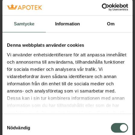
Babyborste
Hårborste
Samtycke
Information
Om
Pris online
29,90 kr
Denna webbplats använder cookies
Köp båda för
:
74,80 kr
Vi använder enhetsidentifierare för att anpassa innehållet
Köp båda
och annonserna till användarna, tillhandahålla funktioner
för sociala medier och analysera vår trafik. Vi
vidarebefordrar även sådana identifierare och annan
Beskrivning
Dölj
information från din enhet till de sociala medier och
annons- och analysföretag som vi samarbetar med.
Dessa kan i sin tur kombinera informationen med annan
Esskas nagelvårdset är en fantastisk
information som du har tillhandahållit eller som de har
startprodukt. Den innehåller allt du behöver
samlat in när du har använt deras tjänster. Samtycke till
för att sköta om din baby/barns som
cookies är frivilligt och du kan när som helst ändra eller
underbara fingrar. Nagelvårsetet innehåller en
Samtyckesval
återkalla ditt samtycke via webbplatsens
Nödvändig
sax, en fil och en nagelknippsare. En
cookieinställningar. Ett återkallat samtycke påverkar inte