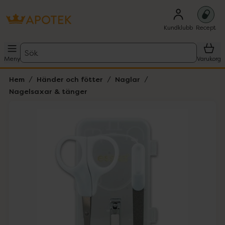
Kundklubb
Recept
Sök
Meny
Varukorg
Hem
Händer och fötter
Naglar
Nagelsaxar & tänger
Hoppa över Lista
Lista: . Innehåller 1 objekt.