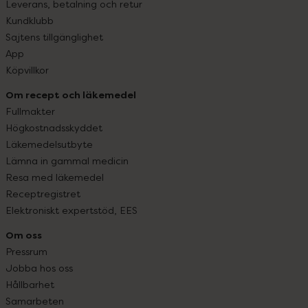
Leverans, betalning och retur
Kundklubb
Sajtens tillgänglighet
App
Köpvillkor
Om recept och läkemedel
Fullmakter
Högkostnadsskyddet
Läkemedelsutbyte
Lämna in gammal medicin
Resa med läkemedel
Receptregistret
Elektroniskt expertstöd, EES
Om oss
Pressrum
Jobba hos oss
Hållbarhet
Samarbeten