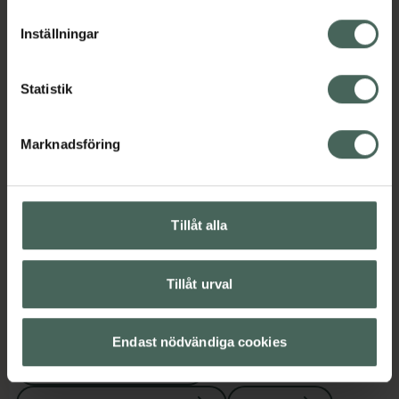
vardagsräddare
lagligheten av behandling som skett innan återkallelsen.
Jämförpris
45 kr
/
st
Inställningar
EAN:
07312507406005
Statistik
Kategorier:
Barn och föräldrar
Händer och fötter
Nagelsaxar & tänger
Naglar
Naglar
Marknadsföring
Omdömen
Visa
Tillåt alla
Tillåt urval
Upptäck flera produkter inom
Barn och föräldrar
Endast nödvändiga cookies
Händer och fötter