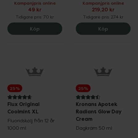
Kampanjpris online
Kampanjpris online
49 kr
219,20 kr
Tidigare pris:
70 kr
Tidigare pris:
274 kr
Sensodyne Clinical Repair Tandkräm, 49
Original Sil
Köp
Köp
25%
25%
4.8 av 5 i omdöme
4.5 av 5 i omdöme
Flux Original
Kronans Apotek
Coolmint XL
Radiant Glow Day
Cream
Fluoridskölj från 12 år
1000 ml
Dagkräm 50 ml