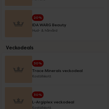
Holistic
20%
20%
IDA WARG Beauty
IDA WARG Beauty
20%
Hud- & hårvård
IsaDora
3 för 2
Veckodeals
iWhite
20%
30%
Trace Minerals veckodeal
Klimadynon
20%
Kosttillskott
La'dor
20%
30%
L-Argiplex veckodeal
Kosttillskott