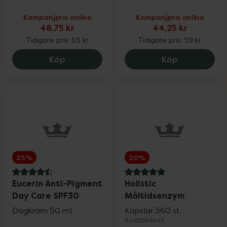
Kampanjpris online
Kampanjpris online
48,75 kr
44,25 kr
Tidigare pris:
65 kr
Tidigare pris:
59 kr
Kronans Apotek Ansiktsvatten Torr & No
Kronans Apo
Köp
Köp
25%
20%
4.5 av 5 i omdöme
5 av 5 i omdöme
Eucerin Anti-Pigment
Holistic
Day Care SPF30
Måltidsenzym
Dagkräm 50 ml
Kapslar 360 st
Kosttillskott