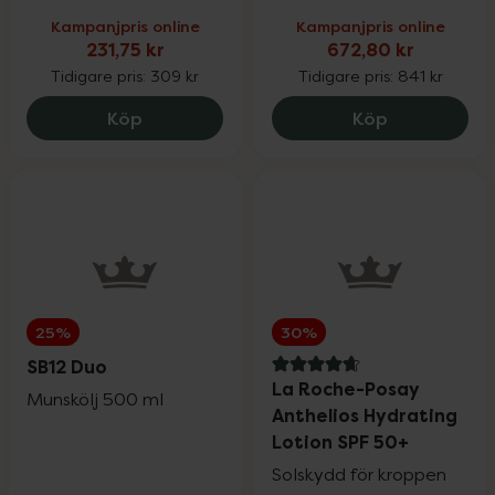
Kampanjpris online
Kampanjpris online
231,75 kr
672,80 kr
Tidigare pris:
309 kr
Tidigare pris:
841 kr
Eucerin Anti-Pigment Day Care SPF30, 2
Holistic Mål
Köp
Köp
25%
30%
SB12 Duo
4.8 av 5 i omdöme
La Roche-Posay
Munskölj 500 ml
Anthelios Hydrating
Lotion SPF 50+
Solskydd för kroppen