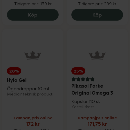
Tidigare pris:
139 kr
Tidigare pris:
299 kr
Sår, bett & stick
Upp till 30%
SB12 White, 104.25 kr.
Eucerin Anti
Köp
Köp
Hand- & fotvård
Upp till 30%
För våra klubbmedlemmar
20%
25%
Nyheter
Hylo Gel
5 av 5 i omdöme
Pikasol Forte
Ögondroppar 10 ml
Original Omega 3
Medicinteknisk produkt
Kapslar 110 st
Kosttillskott
Varumärken
Kampanjpris online
Kampanjpris online
172 kr
171,75 kr