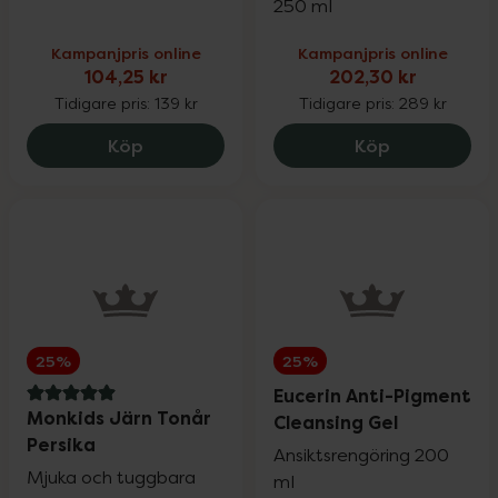
250 ml
Kampanjpris online
Kampanjpris online
104,25 kr
202,30 kr
Tidigare pris:
139 kr
Tidigare pris:
289 kr
SB12 Duo, 104.25 kr.
La Roche-Po
Köp
Köp
25%
25%
Eucerin Anti-Pigment
5 av 5 i omdöme
Monkids Järn Tonår
Cleansing Gel
Persika
Ansiktsrengöring 200
Mjuka och tuggbara
ml