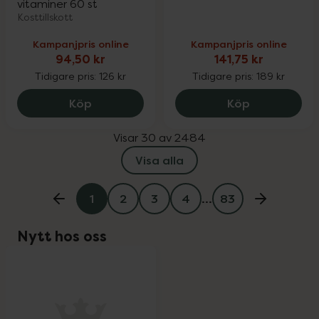
vitaminer 60 st
Kosttillskott
Kampanjpris online
Kampanjpris online
94,50 kr
141,75 kr
Tidigare pris:
126 kr
Tidigare pris:
189 kr
Monkids Järn Tonår Persika, 94.5 kr.
Eucerin Anti
Köp
Köp
Visar 30 av 2484
Visa alla
1
2
3
4
…
83
Nytt hos oss
oppa över Lista
Lista: . Innehåller 1 objekt.