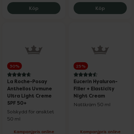
Medicube Collagen Night Wrapping Mask
Nyttoteket C
Köp
Köp
Wartner
20%
Weleda
20%
Wella Professionals
25%
30%
25%
Wellibites
25%
4.8 av 5 i omdöme
4.6 av 5 i omdöme
La Roche-Posay
Eucerin Hyaluron-
Anthelios Uvmune
Filler + Elasticity
Wild
15%
Ultra Light Creme
Night Cream
SPF 50+
Nattkräm 50 ml
Solskydd för ansiktet
Nailner och Wortie
20%
50 ml
Kampanjpris online
Kampanjpris online