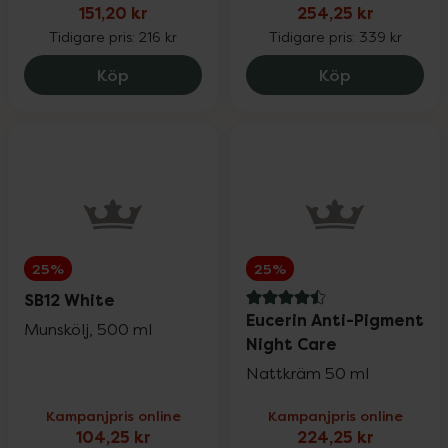
Vårt eget varumärke
25%
151,20 kr
254,25 kr
Tidigare pris:
216 kr
Tidigare pris:
339 kr
Solskydd
Upp till 30%
La Roche-Posay Anthelios Uvmune Ultra 
Eucerin Hyal
Köp
Köp
Ansiktsvård
Upp till 25%
Kosttillskott
Upp till 25%
25%
25%
Vårt eget varumärke
Upp till 30%
SB12 White
4.5 av 5 i omdöme
Eucerin Anti-Pigment
Munskölj, 500 ml
Night Care
Hårvård
Upp till 25%
Nattkräm 50 ml
Mun- & tandvård
Kampanjpris online
Kampanjpris online
Upp till 30%
104,25 kr
224,25 kr