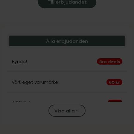
Till erbjudandet
Alla erbjudanden
Fynda!
Bra deals
Vårt eget varumärke
60 kr
ACO Sol
30%
Visa alla
Alfons Åberg
25%