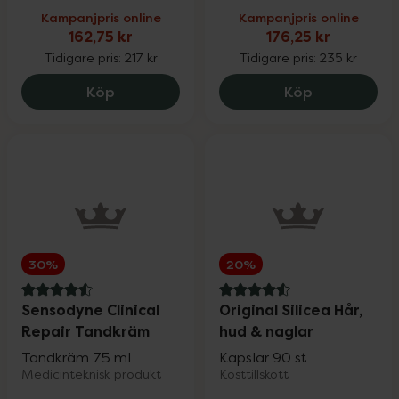
Kampanjpris online
Kampanjpris online
162,75 kr
176,25 kr
Tidigare pris:
217 kr
Tidigare pris:
235 kr
Eskio-3 High Concentrated Omega-3, 16
Eucerin Hyal
Köp
Köp
30%
20%
4.6 av 5 i omdöme
4.6 av 5 i omdöme
Sensodyne Clinical
Original Silicea Hår,
Repair Tandkräm
hud & naglar
Tandkräm 75 ml
Kapslar 90 st
Medicinteknisk produkt
Kosttillskott