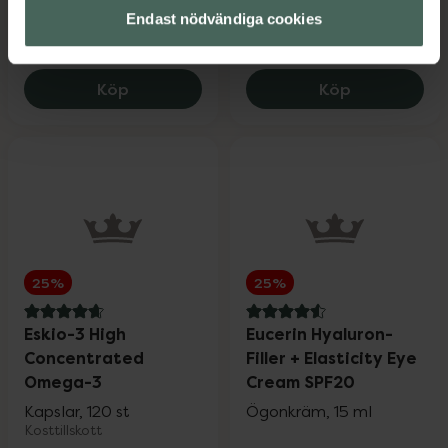
Kampanjpris online
Kampanjpris online
Endast nödvändiga cookies
276,75 kr
296,25 kr
Tidigare pris:
369 kr
Tidigare pris:
395 kr
St.Tropez Self Tan Bronzing Express Mo
Eucerin Ant
Köp
Köp
25%
25%
4.8 av 5 i omdöme
4.6 av 5 i omdöme
Eskio-3 High
Eucerin Hyaluron-
Concentrated
Filler + Elasticity Eye
Omega-3
Cream SPF20
Kapslar, 120 st
Ögonkräm, 15 ml
Kosttillskott