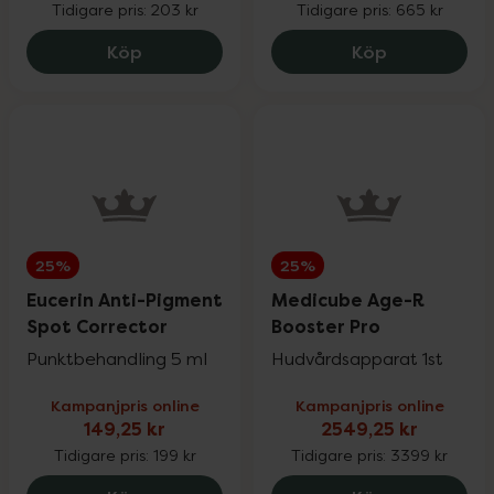
Tidigare pris:
203 kr
Tidigare pris:
665 kr
Pharbio, Pikasol, Litomove, Active Care &
25%
Pureness Kvällsmagnesium, 162.4 kr.
Priorin Kapsl
Köp
Köp
Möllers
Physiomer
20%
Priorin
20%
25%
25%
Pureness
20%
Eucerin Anti-Pigment
Medicube Age-R
Spot Corrector
Booster Pro
Q+A & Umberto Giannini
25%
Punktbehandling 5 ml
Hudvårdsapparat 1st
Kampanjpris online
Kampanjpris online
RefectoCil
15%
149,25 kr
2549,25 kr
Tidigare pris:
199 kr
Tidigare pris:
3399 kr