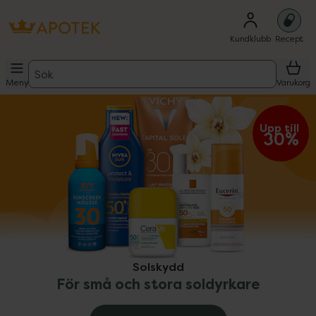
Kundklubb
Recept
Sök
Meny
Varukorg
ppa över Lista
Lista: . Innehåller 9 objekt.
Upp till 
30%
Solskydd
För små och stora soldyrkare