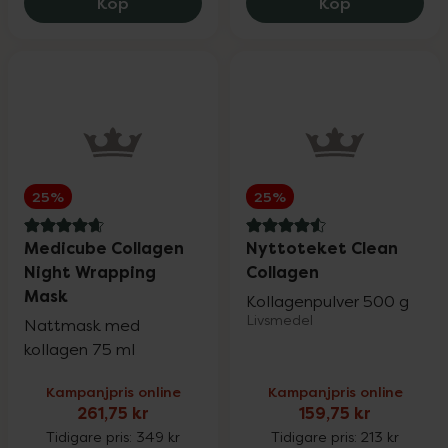
Rosenserien & Sweden Eco
Eucerin Anti-Pigment Spot Corrector, 14
Medicube Ag
25%
Köp
Köp
SB12
25%
Satisfyer & Viamax
15%
25%
25%
Silicea
20%
4.7 av 5 i omdöme
4.6 av 5 i omdöme
Medicube Collagen
Nyttoteket Clean
Night Wrapping
Collagen
St. Tropez
25%
Mask
Kollagenpulver 500 g
Livsmedel
Nattmask med
Superfruit
20%
kollagen 75 ml
Kampanjpris online
Kampanjpris online
261,75 kr
159,75 kr
Trixie
20%
Tidigare pris:
349 kr
Tidigare pris:
213 kr