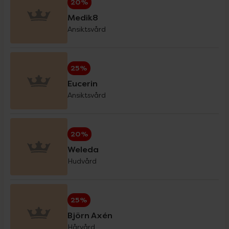
20%
Medik8
Ansiktsvård
Eucerin Sol
30%
25%
Forest Kids
20%
Eucerin
Ansiktsvård
GetTested
15%
20%
Hansaplast
20%
Weleda
Hudvård
Haruharu Wonder
20%
25%
Helhetshälsa
20%
Björn Axén
Hårvård