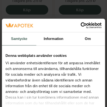
Tidigare pris:
215 kr
Tidigare pris:
229 kr
Hylo Gel, 172 kr.
Pikasol Fort
Köp
Köp
Fynda
Samtycke
Information
Om
Denna webbplats använder cookies
25%
25%
Vi använder enhetsidentifierare för att anpassa innehållet
4.7 av 5 i omdöme
4.7 av 5 i omdöme
Eucerin Hyaluron-
Pharbio Forte
och annonserna till användarna, tillhandahålla funktioner
Filler + Elasticity Day
Omega 3
för sociala medier och analysera vår trafik. Vi
Cream SPF30
vidarebefordrar även sådana identifierare och annan
Kapslar 120 st
Kosttillskott
information från din enhet till de sociala medier och
Dagkräm med solskydd
annons- och analysföretag som vi samarbetar med.
50 ml
Dessa kan i sin tur kombinera informationen med annan
Kampanjpris online
Kampanjpris online
information som du har tillhandahållit eller som de har