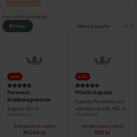
L-Argiplex veckodeal
30%
Visar 2484 produkter
Little Cirkus
25%
Filter
Medicube
25%
Medik8
20%
20%
20%
Milpro Vet
20%
4.7 av 5 i omdöme
4.7 av 5 i omdöme
Pureness
Priorin Kapslar
Kvällsmagnesium
Kapslar för starkt och
Nioxin
25%
Kapslar 120 st
välmående hår, 180 st
Kosttillskott
Kosttillskott
Kampanjpris online
Kampanjpris online
Nyttoteket
25%
162,40 kr
532 kr