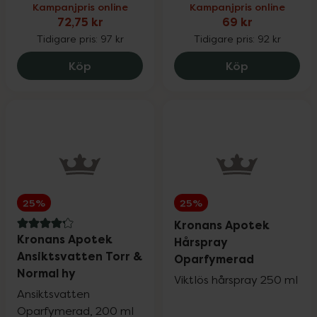
Kampanjpris online
Kampanjpris online
72,75 kr
69 kr
Tidigare pris:
97 kr
Tidigare pris:
92 kr
Flux Original Coolmint XL, 72.75 kr.
Kronans Apo
Köp
Köp
25%
25%
Kronans Apotek
4.2 av 5 i omdöme
Kronans Apotek
Hårspray
Ansiktsvatten Torr &
Oparfymerad
Normal hy
Viktlös hårspray 250 ml
Ansiktsvatten
Oparfymerad, 200 ml