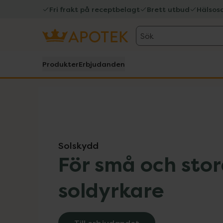
Fri frakt på receptbelagt
Brett utbud
Hälsos
Sök
Produkter
Erbjudanden
Hoppa över Lista
Lista: . Innehåller 9 objekt.
Solskydd
För små och sto
soldyrkare
Till erbjudandet