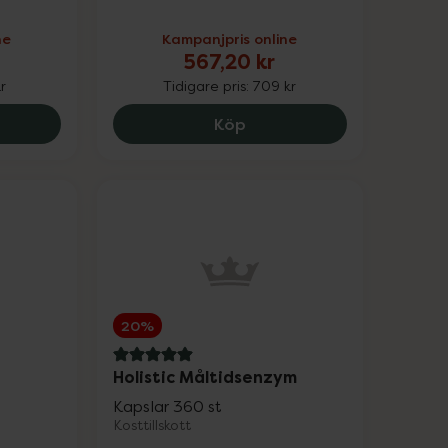
ne
Kampanjpris online
Upp till 25%
567,20 kr
kr
Tidigare pris:
709 kr
Upp till 30%
ids Multivitamin Jordgubb, 84.75 kr.
Medik8 Crystal Retinal 3,
Köp
Upp till 30%
Upp till 30%
20%
5 av 5 i omdöme
Holistic Måltidsenzym
Kapslar 360 st
Kosttillskott