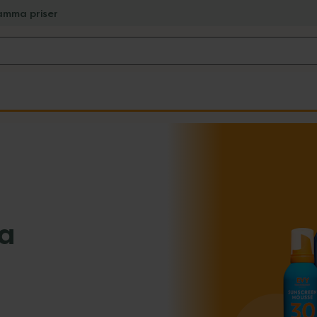
amma priser
ra