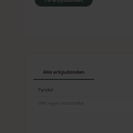
Alla erbjudanden
Fynda!
Vårt eget varumärke
ACO Sol
Alfons Åberg