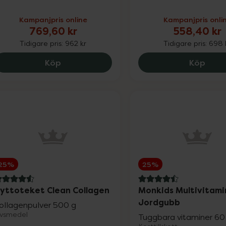
Kampanjpris online
Kampanjpris onli
769,60 kr
558,40 kr
Tidigare pris:
962 kr
Tidigare pris:
698 
Medik8 Crystal Retinal 10, 769.6 kr.
Medik
Köp
Köp
25%
25%
.6 av 5 i omdöme
4.5 av 5 i omdöme
yttoteket Clean Collagen
Monkids Multivitami
Jordgubb
ollagenpulver 500 g
ivsmedel
Tuggbara vitaminer 60