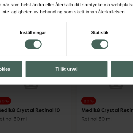
an när som helst ändra eller återkalla ditt samtycke via webbplats
inte lagligheten av behandling som skett innan återkallelsen.
Inställningar
Statistik
okies
Tillåt urval
20%
20%
edik8 Crystal Retinal 10
Medik8 Crystal Retin
etinol 30 ml
Retinol 30 ml