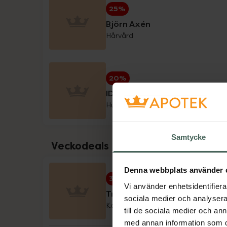
25%
Little Cirkus
Björn Axén
Hårvård
Medicube
Medik8
20%
Milpro Vet
IDA WARG Beauty
Hud- & hårvård
Nioxin
Nyttoteket
Samtycke
Veckodeals
Pharbio, Pikasol, Litomove, Active Care & 
Denna webbplats använder 
Physiomer
30%
Vi använder enhetsidentifierar
Trace Minerals veckodeal
sociala medier och analysera 
Priorin
Kosttillskott
till de sociala medier och a
med annan information som du 
Pureness