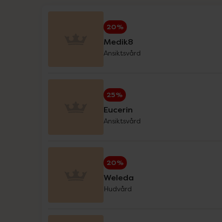
På kampanj nu
Hansaplast
20%
Haruharu Wonder
Medik8
Ansiktsvård
Helhetshälsa
Holistic
25%
IDA WARG Beauty
Eucerin
Ansiktsvård
IsaDora
iWhite
20%
Klimadynon
Weleda
Hudvård
La'dor
L-Argiplex veckodeal