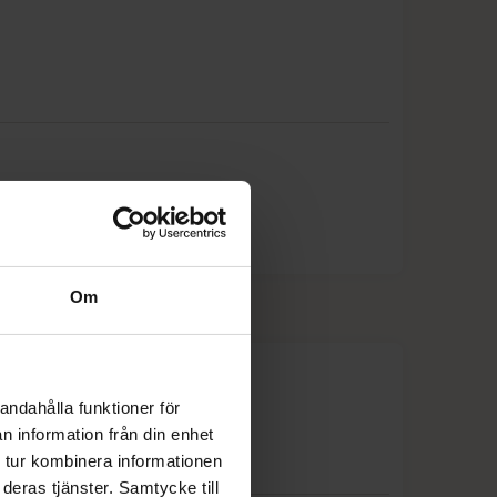
25%
25%
20%
20%
25%
25%
Om
25%
20%
andahålla funktioner för
n information från din enhet
20%
 tur kombinera informationen
deras tjänster. Samtycke till
20%