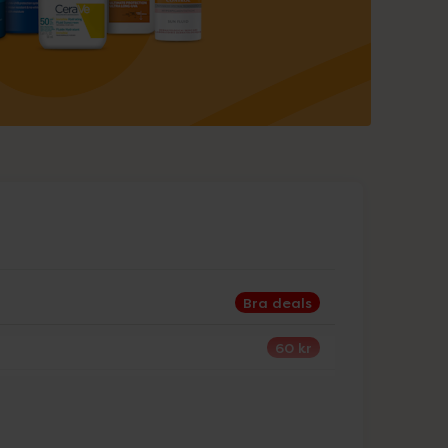
Bra deals
60 kr
30%
25%