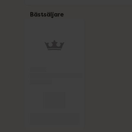
Alpine
Bästsäljare
Benton Cosmetics
Hoppa över Lista
Lista: . Innehåller 1 objekt.
Björn Axén
Clearlii
Dr. Bronner's
Elotrans
Eucerin
Eucerin Sol
Forest Kids
GetTested