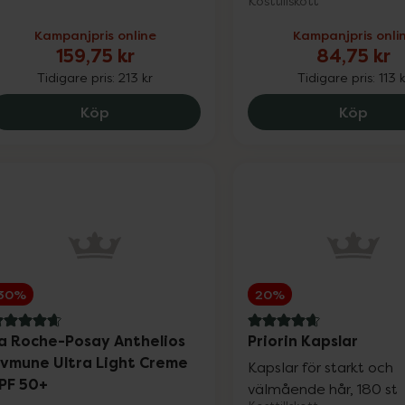
Kosttillskott
Kampanjpris online
Kampanjpris onli
159,75 kr
84,75 kr
Tidigare pris:
213 kr
Tidigare pris:
113 
Nyttoteket Clean Collagen, 159.75 kr.
Monk
Köp
Köp
Nyheter
30%
20%
.8 av 5 i omdöme
4.7 av 5 i omdöme
a Roche-Posay Anthelios
Priorin Kapslar
vmune Ultra Light Creme
Kapslar för starkt och
PF 50+
Varumärken
välmående hår, 180 st