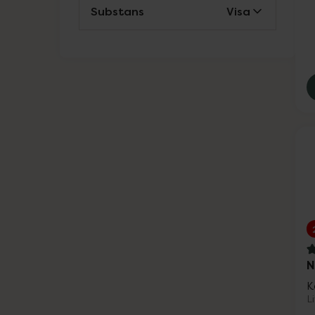
Substans
Visa
Weleda
Wella Professionals
Wellibites
Wild
Nailner och Wortie
Vårt eget varumärke
Solskydd
Ansiktsvård
4
N
Kosttillskott
K
L
Vårt eget varumärke