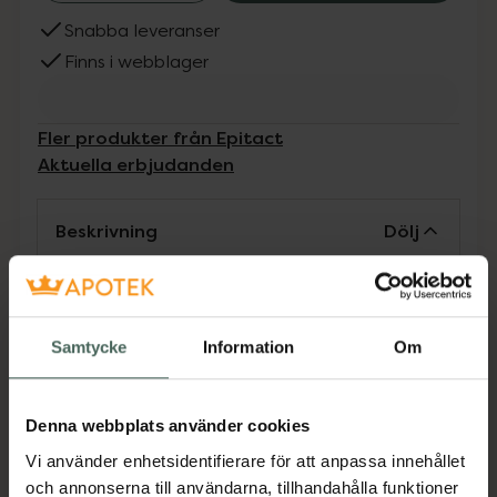
Snabba leveranser
Finns i webblager
Fler produkter från Epitact
Aktuella erbjudanden
Beskrivning
Dölj
Tillverkaren garanterar genom
CE-märkning att produkten är
Samtycke
Information
Om
säker att använda och uppfyller
gällande krav.
Denna webbplats använder cookies
Förebygger och lindra plantar fasciit,
hälsporre. Minska ansträngning på ryggraden
Vi använder enhetsidentifierare för att anpassa innehållet
när du går. Storlek S passar skostorlek 36-40.
och annonserna till användarna, tillhandahålla funktioner