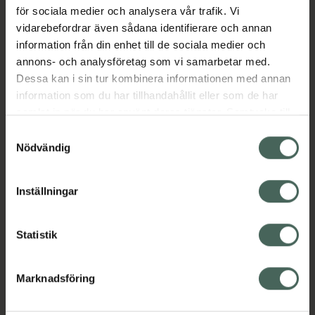
för sociala medier och analysera vår trafik. Vi
Jämförpris
205 kr
/
par
vidarebefordrar även sådana identifierare och annan
EAN:
03660396016015
information från din enhet till de sociala medier och
annons- och analysföretag som vi samarbetar med.
Kategorier:
Dessa kan i sin tur kombinera informationen med annan
Fotvård
Händer och fötter
information som du har tillhandahållit eller som de har
Inlägg och sulor vid hälsporre och andra
samlat in när du har använt deras tjänster. Samtycke till
fotproblem
cookies är frivilligt och du kan när som helst ändra eller
Samtyckesval
återkalla ditt samtycke via webbplatsens
Nödvändig
cookieinställningar. Ett återkallat samtycke påverkar inte
Innehåll
Visa
lagligheten av behandling som skett innan återkallelsen.
Inställningar
Instruktioner
Visa
Statistik
Marknadsföring
Upptäck flera produkter inom