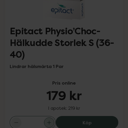
Epitact Physio’Choc-
Hälkudde Storlek S (36-
40)
Lindrar hälsmärta 1 Par
Pris online
179 kr
I apotek:
219 kr
Epitact Physio’
Köp