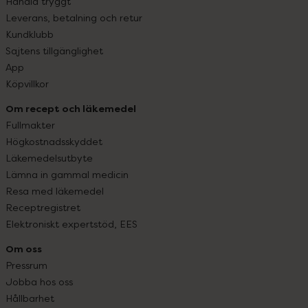
Handla tryggt
Leverans, betalning och retur
Kundklubb
Sajtens tillgänglighet
App
Köpvillkor
Om recept och läkemedel
Fullmakter
Högkostnadsskyddet
Läkemedelsutbyte
Lämna in gammal medicin
Resa med läkemedel
Receptregistret
Elektroniskt expertstöd, EES
Om oss
Pressrum
Jobba hos oss
Hållbarhet