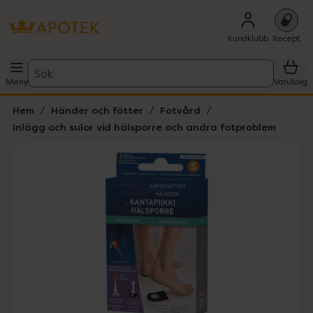
Kundklubb
Recept
Sök
Meny
Varukorg
Hem
Händer och fötter
Fotvård
Inlägg och sulor vid hälsporre och andra fotproblem
Hoppa över Lista
Lista: . Innehåller 1 objekt.