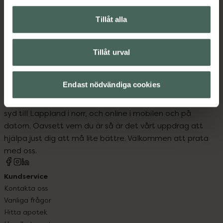
Fotvård
Händer och fötter
Inlägg och sulor vid hälsporre och andra
Tillåt alla
fotproblem
Tillåt urval
Endast nödvändiga cookies
Kronans Apotek finns här för dig. Du hittar oss från Skåne i
syd till Lappland i norr, och online i mobilen och på
datorn. Oavsett vem du är så är det vårt uppdrag att
hjälpa just dig att må lite bättre. Välkommen att prata
med oss.
Kundservice
Kontakta oss
Vanliga frågor
Hitta apotek