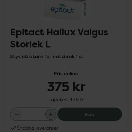
Epitact Hallux Valgus
Storlek L
Styv uträtare för nattbruk 1 st
Pris online
375 kr
I apotek:
439 kr
Epitact Hallux V
Köp
Snabba leveranser