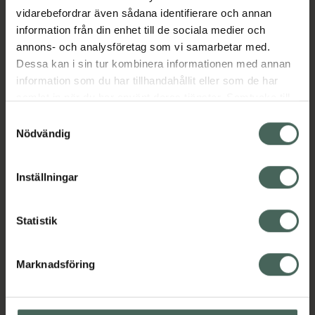
EAN:
03660396015919
vidarebefordrar även sådana identifierare och annan
information från din enhet till de sociala medier och
Kategorier:
annons- och analysföretag som vi samarbetar med.
Fotvård
Händer och fötter
Dessa kan i sin tur kombinera informationen med annan
Inlägg och sulor vid hälsporre och andra
information som du har tillhandahållit eller som de har
fotproblem
samlat in när du har använt deras tjänster. Samtycke till
cookies är frivilligt och du kan när som helst ändra eller
Samtyckesval
återkalla ditt samtycke via webbplatsens
Nödvändig
Innehåll
Visa
cookieinställningar. Ett återkallat samtycke påverkar inte
lagligheten av behandling som skett innan återkallelsen.
Inställningar
Instruktioner
Visa
Statistik
Upptäck flera produkter inom
Marknadsföring
Fotvård
Händer och fötter