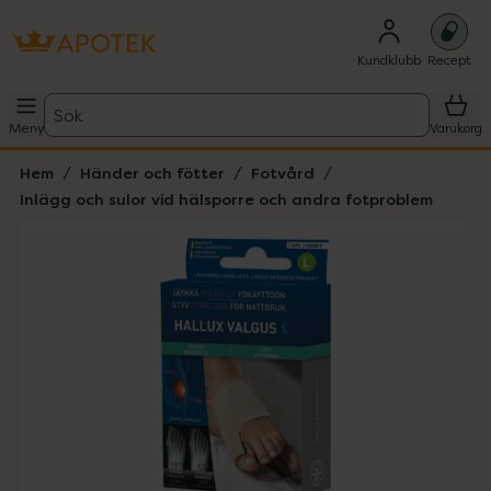
Kundklubb
Recept
Sök
Meny
Varukorg
Hem
Händer och fötter
Fotvård
Inlägg och sulor vid hälsporre och andra fotproblem
Hoppa över Lista
Lista: . Innehåller 2 objekt.