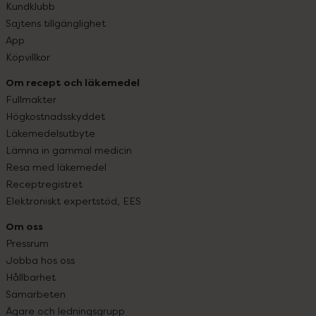
Kundklubb
Sajtens tillgänglighet
App
Köpvillkor
Om recept och läkemedel
Fullmakter
Högkostnadsskyddet
Läkemedelsutbyte
Lämna in gammal medicin
Resa med läkemedel
Receptregistret
Elektroniskt expertstöd, EES
Om oss
Pressrum
Jobba hos oss
Hållbarhet
Samarbeten
Ägare och ledningsgrupp