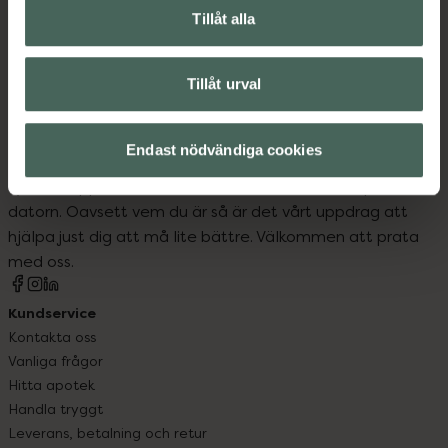
Inlägg och sulor vid hälsporre och andra
Tillåt alla
fotproblem
Tillåt urval
Endast nödvändiga cookies
Kronans Apotek finns här för dig. Du hittar oss från Skåne i
syd till Lappland i norr, och online i mobilen och på
datorn. Oavsett vem du är så är det vårt uppdrag att
hjälpa just dig att må lite bättre. Välkommen att prata
med oss.
Kundservice
Kontakta oss
Vanliga frågor
Hitta apotek
Handla tryggt
Leverans, betalning och retur