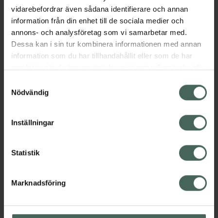
EAN:
03660396015995
vidarebefordrar även sådana identifierare och annan
information från din enhet till de sociala medier och
Kategorier:
annons- och analysföretag som vi samarbetar med.
Fotvård
Händer och fötter
Dessa kan i sin tur kombinera informationen med annan
Inlägg och sulor vid hälsporre och andra
information som du har tillhandahållit eller som de har
fotproblem
samlat in när du har använt deras tjänster. Samtycke till
cookies är frivilligt och du kan när som helst ändra eller
Samtyckesval
återkalla ditt samtycke via webbplatsens
Nödvändig
Innehåll
Visa
cookieinställningar. Ett återkallat samtycke påverkar inte
lagligheten av behandling som skett innan återkallelsen.
Inställningar
Instruktioner
Visa
Statistik
Upptäck flera produkter inom
Marknadsföring
Fotvård
Händer och fötter