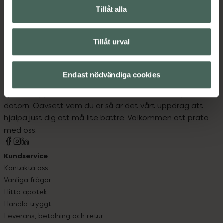
Inlägg och sulor vid hälsporre och andra
Tillåt alla
fotproblem
Tillåt urval
Endast nödvändiga cookies
Kronans Apotek finns här för dig. Du hittar oss från Skåne i
syd till Lappland i norr, och online i mobilen och på
datorn. Oavsett vem du är så är det vårt uppdrag att
hjälpa just dig att må lite bättre. Välkommen att prata
med oss.
Kundservice
Kontakta oss
Vanliga frågor
Hitta apotek
Handla tryggt
Leverans, betalning och retur