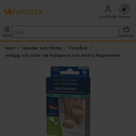
Kundklubb
Recept
Sök
Meny
Varukorg
Hem
Händer och fötter
Fotvård
Inlägg och sulor vid hälsporre och andra fotproblem
Hoppa över Lista
Lista: . Innehåller 1 objekt.