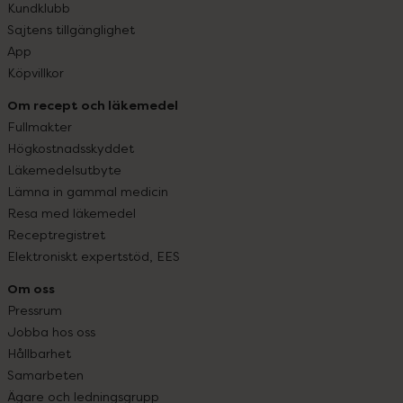
Kundklubb
Sajtens tillgänglighet
App
Köpvillkor
Om recept och läkemedel
Fullmakter
Högkostnadsskyddet
Läkemedelsutbyte
Lämna in gammal medicin
Resa med läkemedel
Receptregistret
Elektroniskt expertstöd, EES
Om oss
Pressrum
Jobba hos oss
Hållbarhet
Samarbeten
Ägare och ledningsgrupp