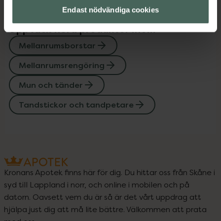
Endast nödvändiga cookies
Upptäck flera produkter inom
Mellanrumsborstar
Mellanrumsrengöring
Mun och tänder
Tandstickor och tandpetare
Kronans Apotek finns här för dig. Du hittar oss från Skåne i
syd till Lappland i norr, och online i mobilen och på
datorn. Oavsett vem du är så är det vårt uppdrag att
hjälpa just dig att må lite bättre. Välkommen att prata