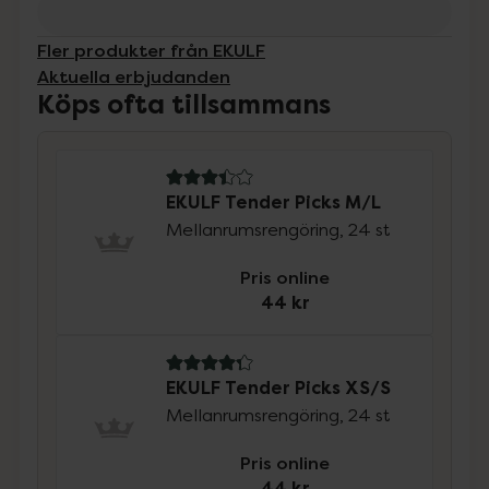
Fler produkter från EKULF
Aktuella erbjudanden
Köps ofta tillsammans
3.4 av 5 i omdöme
EKULF Tender Picks M/L
Mellanrumsrengöring, 24 st
Pris online
44 kr
4.3 av 5 i omdöme
EKULF Tender Picks XS/S
Mellanrumsrengöring, 24 st
Pris online
44 kr