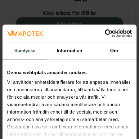
Köp båda för
:
88 kr
Köp båda
Beskrivning
Dölj
Samtycke
Information
Om
EKULF TenderPicks är en blandning mellan en
Denna webbplats använder cookies
vanlig tandpetare och en
mellanrumstandborste. Tandstickan är
Vi använder enhetsidentifierare för att anpassa innehållet
triangelformad och böjbar med mjuka
och annonserna till användarna, tillhandahålla funktioner
gummifilament för en skonsam rengöring.
för sociala medier och analysera vår trafik. Vi
Handtaget har en gummerad yta för bästa
vidarebefordrar även sådana identifierare och annan
möjliga grepp. Varje förpackning levereras
information från din enhet till de sociala medier och
med 24 st tandstickor och ett smidigt
annons- och analysföretag som vi samarbetar med.
reseetui med plats för sex stycken tandstickor
Dessa kan i sin tur kombinera informationen med annan
så att du enkelt och hygieniskt kan ta med
information som du har tillhandahållit eller som de har