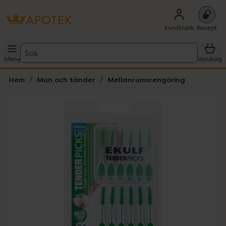
Kundklubb
Recept
Sök
Meny
Varukorg
Hem
Mun och tänder
Mellanrumsrengöring
Hoppa över Lista
Lista: . Innehåller 1 objekt.