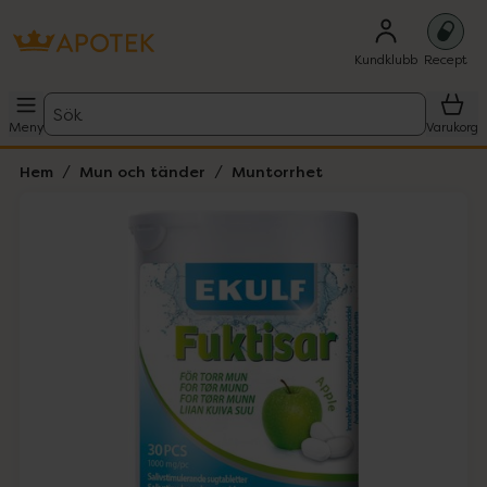
Kundklubb
Recept
Sök
Meny
Varukorg
Hem
Mun och tänder
Muntorrhet
Hoppa över Lista
Lista: . Innehåller 1 objekt.