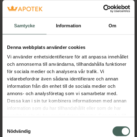
Köp båda för
:
89,80 kr
Köp båda
Samtycke
Information
Om
Beskrivning
Dölj
Denna webbplats använder cookies
Vi använder enhetsidentifierare för att anpassa innehållet
och annonserna till användarna, tillhandahålla funktioner
Medicinteknisk produkt.
för sociala medier och analysera vår trafik. Vi
Tillverkaren garanterar genom
vidarebefordrar även sådana identifierare och annan
CE-märkning att produkten är
information från din enhet till de sociala medier och
säker att använda och uppfyller
annons- och analysföretag som vi samarbetar med.
gällande krav.
Dessa kan i sin tur kombinera informationen med annan
information som du har tillhandahållit eller som de har
Produkten innehåller sötningsmedel
samlat in när du har använt deras tjänster. Samtycke till
En fluor- och sockerfri sugtablett som
cookies är frivilligt och du kan när som helst ändra eller
Samtyckesval
stimulerar salivproduktionen. Innehåller
återkalla ditt samtycke via webbplatsens
Nödvändig
ämnena äppelsyra, natriumcitrat,