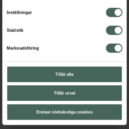
cookieinställningar. Ett återkallat samtycke påverkar inte
dicalciumfosfat och xylitol som bevarar och
lagligheten av behandling som skett innan återkallelsen.
bibehåller fuktigheten samt balanserar pH-
Inställningar
värdet. 30-pack. Med smak av äpple. Använd
efter varje måltid eller vid behov.
Statistik
Jämförpris
2 kr
/
st
EAN:
07392222127508
Marknadsföring
Kategorier:
Mun och tänder
Muntorrhet
Tillåt alla
Innehåll
Visa
Tillåt urval
Instruktioner
Visa
Endast nödvändiga cookies