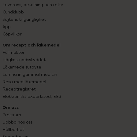
Leverans, betalning och retur
Kundklubb
Sajtens tillgänglighet
App
Köpvillkor
Om recept och läkemedel
Fullmakter
Högkostnadsskyddet
Läkemedelsutbyte
Lämna in gammal medicin
Resa med läkemedel
Receptregistret
Elektroniskt expertstöd, EES
Om oss
Pressrum
Jobba hos oss
Hållbarhet
Samarbeten