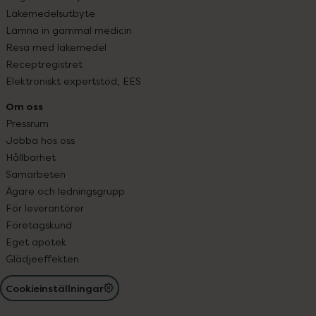
Läkemedelsutbyte
Lämna in gammal medicin
Resa med läkemedel
Receptregistret
Elektroniskt expertstöd, EES
Om oss
Pressrum
Jobba hos oss
Hållbarhet
Samarbeten
Ägare och ledningsgrupp
För leverantörer
Företagskund
Eget apotek
Glädjeeffekten
Cookieinställningar