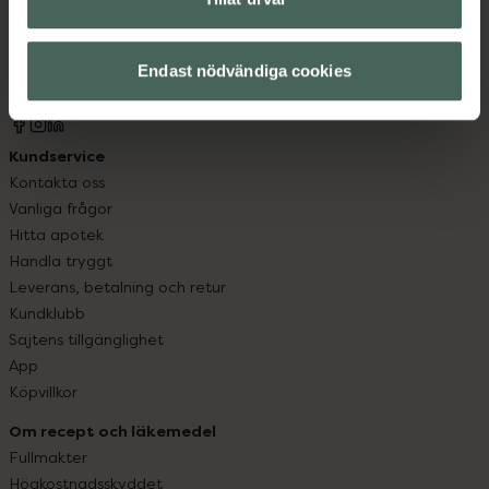
syd till Lappland i norr, och online i mobilen och på
datorn. Oavsett vem du är så är det vårt uppdrag att
Endast nödvändiga cookies
hjälpa just dig att må lite bättre. Välkommen att prata
med oss.
Kundservice
Kontakta oss
Vanliga frågor
Hitta apotek
Handla tryggt
Leverans, betalning och retur
Kundklubb
Sajtens tillgänglighet
App
Köpvillkor
Om recept och läkemedel
Fullmakter
Högkostnadsskyddet