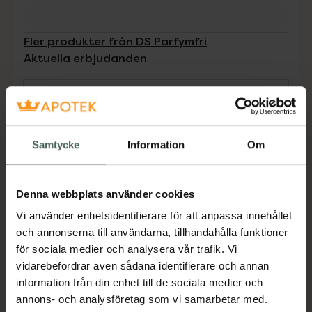
Fler produkter från DS Parfymfri
Aktuella erbjudanden
Beskrivning
Dölj
Skyddar effektivt håret från värmeskador upp
Samtycke
Information
Om
till 210 °C, orsakade av hårtorkar och andra
värmeverktyg. Denna lätta, viktlösa formel
säkerställer att stylingverktygen glider smidigt
Denna webbplats använder cookies
över hårets yta.
Vi använder enhetsidentifierare för att anpassa innehållet
Jämförpris
1 kr
/
ml
och annonserna till användarna, tillhandahålla funktioner
för sociala medier och analysera vår trafik. Vi
EAN:
06417150007850
vidarebefordrar även sådana identifierare och annan
Kategorier:
information från din enhet till de sociala medier och
Hårvård
Styling
Värmeskydd
annons- och analysföretag som vi samarbetar med.