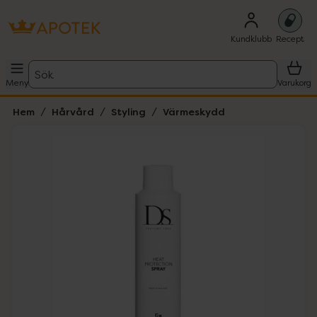
Kundklubb
Recept
Sök
Meny
Varukorg
Hem
Hårvård
Styling
Värmeskydd
Hoppa över Lista
Lista: . Innehåller 1 objekt.