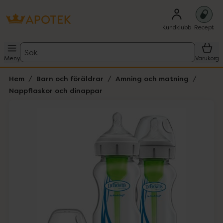
Kundklubb
Recept
Sök
Meny
Varukorg
Hem
Barn och föräldrar
Amning och matning
Nappflaskor och dinappar
Hoppa över Lista
Lista: . Innehåller 2 objekt.