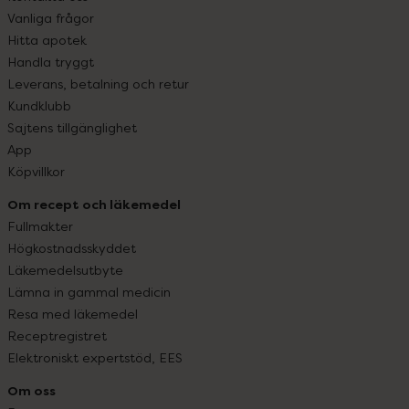
Vanliga frågor
Hitta apotek
Handla tryggt
Leverans, betalning och retur
Kundklubb
Sajtens tillgänglighet
App
Köpvillkor
Om recept och läkemedel
Fullmakter
Högkostnadsskyddet
Läkemedelsutbyte
Lämna in gammal medicin
Resa med läkemedel
Receptregistret
Elektroniskt expertstöd, EES
Om oss