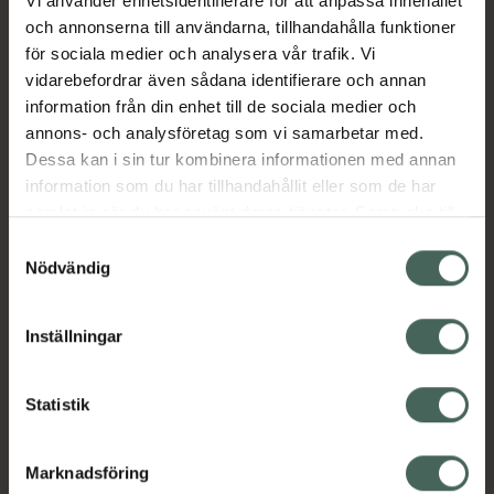
Vi använder enhetsidentifierare för att anpassa innehållet
det kan suga i sin egen takt. Den patenterade
och annonserna till användarna, tillhandahålla funktioner
ventilen garanterar att nappen inte kollapsar,
för sociala medier och analysera vår trafik. Vi
så att måltiden kan njutas utan avbrott.
vidarebefordrar även sådana identifierare och annan
Jämförpris
169,50 kr
/
st
information från din enhet till de sociala medier och
annons- och analysföretag som vi samarbetar med.
EAN:
00072239317112
Dessa kan i sin tur kombinera informationen med annan
Kategorier:
information som du har tillhandahållit eller som de har
samlat in när du har använt deras tjänster. Samtycke till
Amning och matning
Barn och föräldrar
cookies är frivilligt och du kan när som helst ändra eller
Nappflaskor och dinappar
Samtyckesval
återkalla ditt samtycke via webbplatsens
Nödvändig
cookieinställningar. Ett återkallat samtycke påverkar inte
Omdömen
Visa
lagligheten av behandling som skett innan återkallelsen.
Inställningar
Innehåll
Visa
Statistik
Marknadsföring