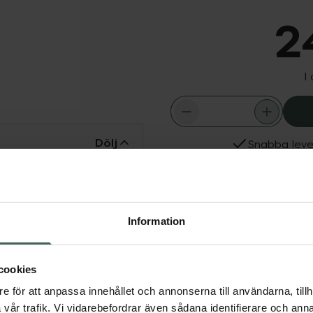
2
I
Dölj
Snabba leve
fuktande egenskaper med
Fler produkter från Dr S
 och bergamott
Aktuella erbjudanden
Information
cookies
e för att anpassa innehållet och annonserna till användarna, tillh
vår trafik. Vi vidarebefordrar även sådana identifierare och anna