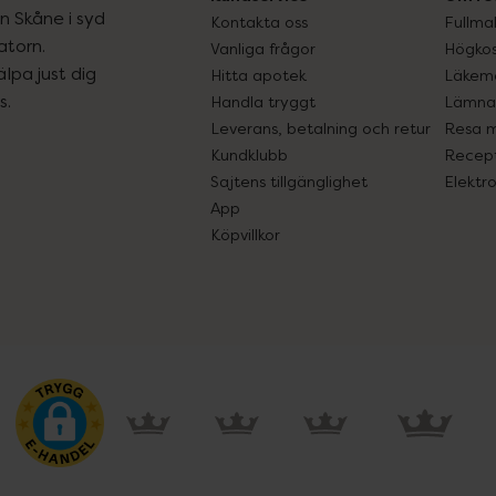
ån Skåne i syd
Kontakta oss
Fullma
atorn.
Vanliga frågor
Högkos
lpa just dig
Hitta apotek
Läkem
s.
Handla tryggt
Lämna 
Leverans, betalning och retur
Resa 
Kundklubb
Recept
Sajtens tillgänglighet
Elektr
App
Köpvillkor