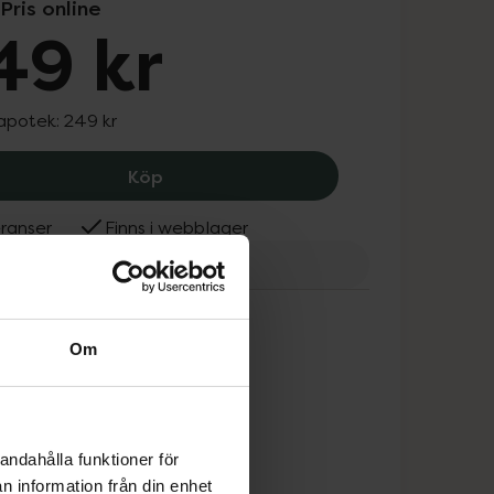
Pris online
49 kr
 apotek:
249 kr
Dr Sannas Kroppslotion med Broccolif
Köp
ranser
Finns i webblager
annas
Om
andahålla funktioner för
n information från din enhet