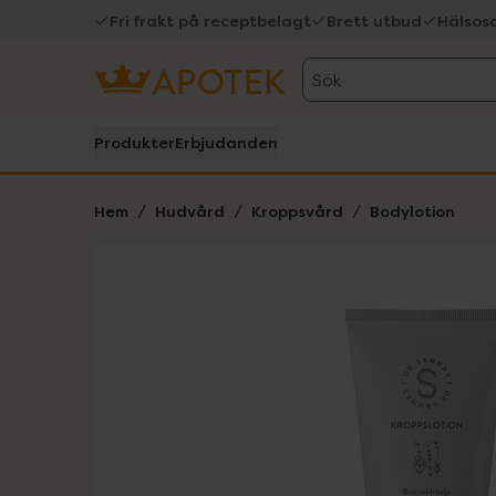
Fri frakt på receptbelagt
Brett utbud
Hälsos
Sök
Produkter
Erbjudanden
Hem
Hudvård
Kroppsvård
Bodylotion
Hoppa över Lista
Lista: . Innehåller 1 objekt.