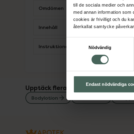
till de sociala medier och a
Omdömen
med annan information som du 
cookies är frivilligt och du k
Innehåll
återkallat samtycke påverkar 
Samtyckesval
Instruktioner
Nödvändig
Endast nödvändiga co
Upptäck flera produkter inom
Bodylotion
Hudvård
Kropp