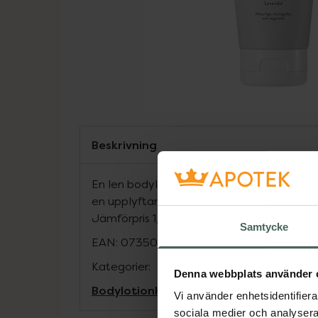
Beskrivning
En len bodylotion med närande och åter
en upplyftande doft av lavendel, apelsin
Jämförpris
1,42 kr
/
ml
Samtycke
EAN:
07350085730150
Kategorier:
Denna webbplats använder 
Bodylotion
Hudvård
Kroppsvård
Vi använder enhetsidentifierar
sociala medier och analysera 