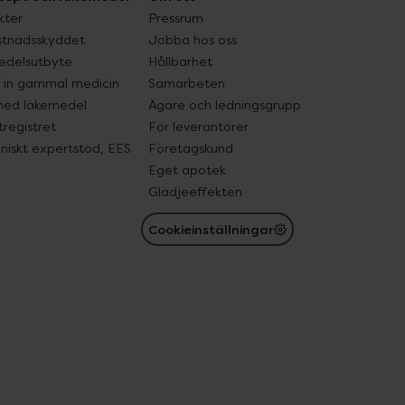
kter
Pressrum
tnadsskyddet
Jobba hos oss
edelsutbyte
Hållbarhet
in gammal medicin
Samarbeten
med läkemedel
Ägare och ledningsgrupp
registret
För leverantörer
oniskt expertstöd, EES
Företagskund
Eget apotek
Glädjeeffekten
Cookieinställningar