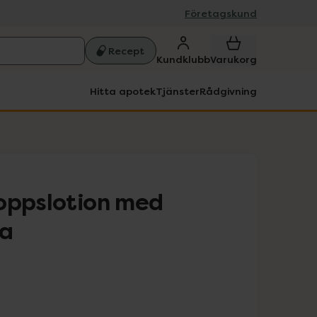
Företagskund
Recept
Kundklubb
Varukorg
Hitta apotek
Tjänster
Rådgivning
oppslotion med
ja