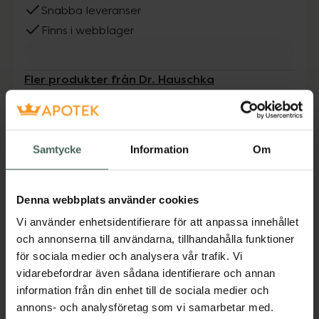
Snabba leveranser
Finns i webblager
Fler produkter från Dr. Hauschka
Aktuella erbjudanden
Beskrivning
Dölj
Samtycke
Information
Om
En färgad dagkräm som berikar huden med
näringsrik vård och som ger en fin hud med en
Denna webbplats använder cookies
lätt och naturlig hudton.
Vi använder enhetsidentifierare för att anpassa innehållet
Jämförpris
13 kr
/
ml
och annonserna till användarna, tillhandahålla funktioner
för sociala medier och analysera vår trafik. Vi
EAN:
04020829039056
vidarebefordrar även sådana identifierare och annan
Kategorier:
information från din enhet till de sociala medier och
annons- och analysföretag som vi samarbetar med.
Ansiktskräm
Ansiktsvård
Dagkräm
Hudvård