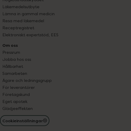
Läkemedelsutbyte
Lämna in gammal medicin
Resa med läkemedel
Receptregistret
Elektroniskt expertstöd, EES
Om oss
Pressrum
Jobba hos oss
Hållbarhet
Samarbeten
Ägare och ledningsgrupp
För leverantörer
Företagskund
Eget apotek
Glädjeeffekten
Cookieinställningar