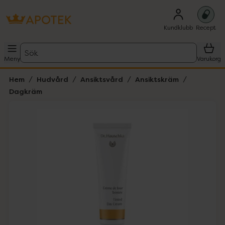
Kundklubb
Recept
Sök
Meny
Varukorg
Hem
Hudvård
Ansiktsvård
Ansiktskräm
Dagkräm
Hoppa över Lista
Lista: . Innehåller 1 objekt.