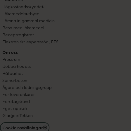
Högkostnadsskyddet
Läkemedelsutbyte
Lämna in gammal medicin
Resa med läkemedel
Receptregistret
Elektroniskt expertstöd, EES
Om oss
Pressrum
Jobba hos oss
Hållbarhet
Samarbeten
Ägare och ledningsgrupp
För leverantörer
Företagskund
Eget apotek
Glädjeeffekten
Cookieinställningar