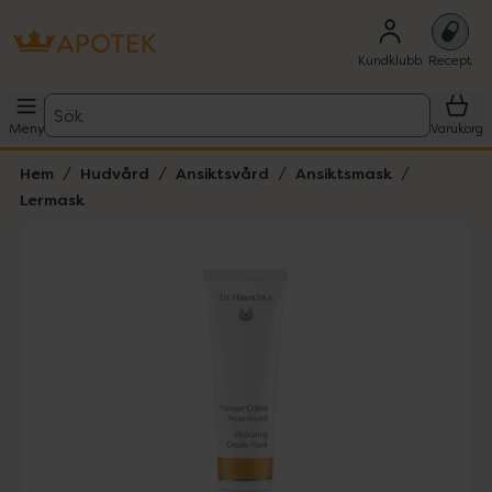
Kundklubb
Recept
Sök
Meny
Varukorg
Hem
Hudvård
Ansiktsvård
Ansiktsmask
Lermask
Hoppa över Lista
Lista: . Innehåller 2 objekt.