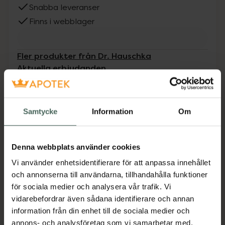
Snabba leveranser
Finns i webblager
Fler produkter från Dr. Hauschka
Aktuella erbjudanden
Beskrivning
Dölj
Samtycke
Information
Om
En näringsrik, krämig mask som ger huden
långvarigt skydd mot yttre påfrestningar och
Denna webbplats använder cookies
uttorkning. Stärker hudens fuktbevarande
förmåga.
Vi använder enhetsidentifierare för att anpassa innehållet
och annonserna till användarna, tillhandahålla funktioner
Jämförpris
19,67 kr
/
ml
för sociala medier och analysera vår trafik. Vi
EAN:
04020829041356
vidarebefordrar även sådana identifierare och annan
information från din enhet till de sociala medier och
Kategorier:
annons- och analysföretag som vi samarbetar med.