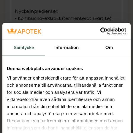
Nyckelingredienser:
• Kombucha-extrakt (fermenterat svart te):
Rik på näringsämnen som Vitamin B och
probiotiska komponenter, hjälper till och
stödjer hudens naturliga balans och
barriärfunktion.
Samtycke
Information
Om
• Bakuchiol: Ett växtbaserat alternativ till
retinol som bidrar till att minska synligheten
av fina linjer och ojämn hudton. Hjälper till att
Denna webbplats använder cookies
ge huden ett jämnare och mer elastiskt
Vi använder enhetsidentifierare för att anpassa innehållet
utseende.
och annonserna till användarna, tillhandahålla funktioner
• Niacinamid: Känd för att hjälpa till att
för sociala medier och analysera vår trafik. Vi
minimera synligheten av porer och jämna ut
vidarebefordrar även sådana identifierare och annan
hudtonen.
information från din enhet till de sociala medier och
annons- och analysföretag som vi samarbetar med.
Innehåller även Ceramider, Squalane och
Dessa kan i sin tur kombinera informationen med annan
Växtbaserade oljor som stödjer hudens
information som du har tillhandahållit eller som de har
naturliga skyddsbarriär och hjälper till att