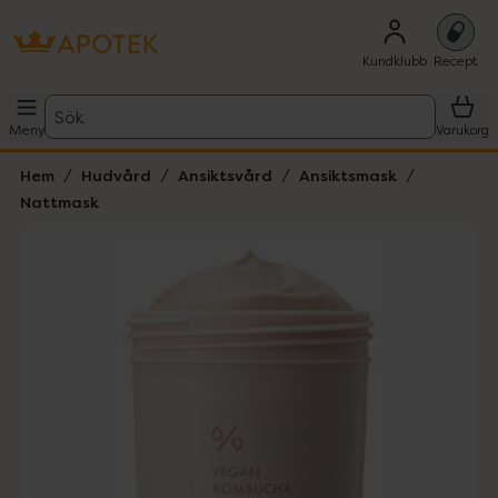
Kundklubb
Recept
Sök
Meny
Varukorg
Hem
Hudvård
Ansiktsvård
Ansiktsmask
Nattmask
Hoppa över Lista
Lista: . Innehåller 4 objekt.