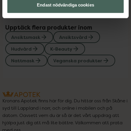
Endast nödvändiga cookies
Upptäck flera produkter inom
Ansiktsmask
Ansiktsvård
Hudvård
K-Beauty
Nattmask
Veganska produkter
Kronans Apotek finns här för dig. Du hittar oss från Skåne i
syd till Lappland i norr, och online i mobilen och på
datorn. Oavsett vem du är så är det vårt uppdrag att
hjälpa just dig att må lite bättre. Välkommen att prata
med oss.