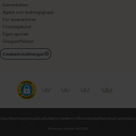
Samarbeten
Ägare och ledningsgrupp
För leverantörer
Företagskund
Eget apotek
Glädjeeffekten
Cookieinställningar
Köpvillkor
Integritetspolicy
Klubbens medlemsvillkor
Dataskyddsombud
Cookiepolicy
© Kronans Apotek AB
2026