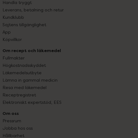
Handla tryggt
Leverans, betalning och retur
Kundklubb
Sajtens tillgänglighet
App
Köpvillkor
Om recept och läkemedel
Fullmakter
Högkostnadsskyddet
Läkemedelsutbyte
Lämna in gammal medicin
Resa med läkemedel
Receptregistret
Elektroniskt expertstöd, EES
Om oss
Pressrum
Jobba hos oss
Hållbarhet