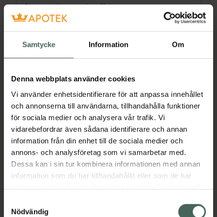
för en utjämnande effekt.
Innehåller 33,5% Propolis extrakt som bistår
med mineraler, aminosyror och flavonoider
Samtycke
Information
Om
som boostar huden.Denna ögonkräm
innehåller ett sk. ''Vita-Collagen Capsule'' som
består av Vitamin C & Kollagen och
Denna webbplats använder cookies
tillsammans verkar de djupt närande och
Vi använder enhetsidentifierare för att anpassa innehållet
motverkar ålderstecken på huden runt
och annonserna till användarna, tillhandahålla funktioner
ögonen.
för sociala medier och analysera vår trafik. Vi
vidarebefordrar även sådana identifierare och annan
Vitamin C har en utjämnande effekt och
information från din enhet till de sociala medier och
bistår med vitalitet och lyster. Kollagen ger en
annons- och analysföretag som vi samarbetar med.
djupt återfuktande effekt och stärker
Dessa kan i sin tur kombinera informationen med annan
hudbarriären. Vitamin E (tocopherol) skyddar
information som du har tillhandahållit eller som de har
huden mot skadliga yttre faktorer och stärker
samlat in när du har använt deras tjänster. Samtycke till
huden.Royal Jelly Extrakt stärker
cookies är frivilligt och du kan när som helst ändra eller
Samtyckesval
hudbarriären och har dessutom en naturligt
återkalla ditt samtycke via webbplatsens
Nödvändig
vårdande effekt.