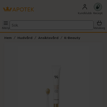
Kundklubb
Recept
Sök
Meny
Varukorg
Hem
Hudvård
Ansiktsvård
K-Beauty
Hoppa över Lista
Lista: . Innehåller 5 objekt.