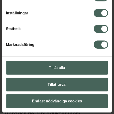
cookieinställningar. Ett återkallat samtycke påverkar inte
Jämförpris
19,95 kr
/
ml
lagligheten av behandling som skett innan återkallelsen.
Inställningar
EAN:
08806133615225
Kategorier:
Statistik
Ansiktsvård
Hudvård
K-Beauty
Ögonkräm
Marknadsföring
Omdömen
Visa
Tillåt alla
Innehåll
Visa
Tillåt urval
Instruktioner
Visa
Endast nödvändiga cookies
Upptäck flera produkter inom