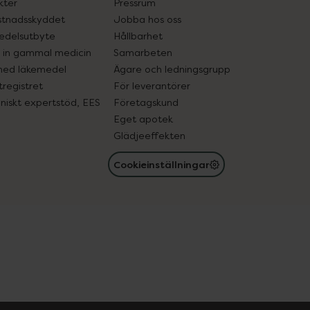
kter
Pressrum
tnadsskyddet
Jobba hos oss
edelsutbyte
Hållbarhet
in gammal medicin
Samarbeten
med läkemedel
Ägare och ledningsgrupp
registret
För leverantörer
oniskt expertstöd, EES
Företagskund
Eget apotek
Glädjeeffekten
Cookieinställningar