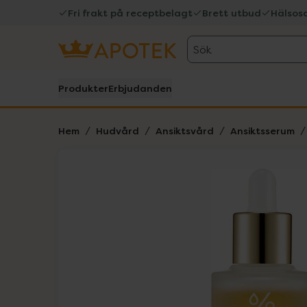
Fri frakt på receptbelagt
Brett utbud
Hälsos
Sök
Produkter
Erbjudanden
Hem
Hudvård
Ansiktsvård
Ansiktsserum
Hoppa över Lista
Lista: . Innehåller 4 objekt.