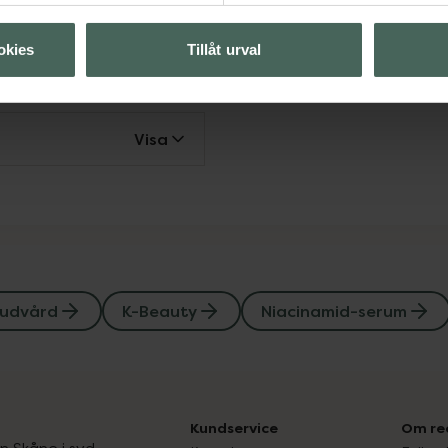
auty
Niacinamid-serum
okies
Tillåt urval
Visa
Visa
udvård
K-Beauty
Niacinamid-serum
Kundservice
Om re
ån Skåne i syd