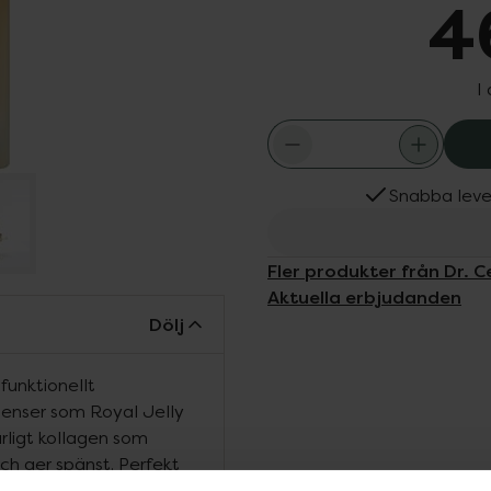
4
I
Snabba leve
Fler produkter från Dr. C
Aktuella erbjudanden
Dölj
funktionellt
enser som Royal Jelly
urligt kollagen som
och ger spänst. Perfekt
fuktig lyster på