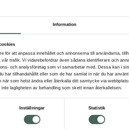
 för sina naturligt
Information
 glåmig och trött hud.
rån fria radikaler och
cookies
er till att verka
e för att anpassa innehållet och annonserna till användarna, tillh
vitamin B5) bildar en
vår trafik. Vi vidarebefordrar även sådana identifierare och anna
ntuell fuktförlust
nnons- och analysföretag som vi samarbetar med. Dessa kan i sin
e oxidativa skador.
har tillhandahållit eller som de har samlat in när du har använt 
na ut fina linjer och
an när som helst ändra eller återkalla ditt samtycke via webbplats
inte lagligheten av behandling som skett innan återkallelsen.
benägen hud.
Inställningar
Statistik