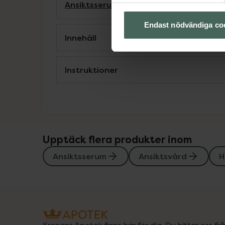
Ansiktsserum
Ansiktsvård
Hudvård
K-Be
Endast nödvändiga co
Innehåll
Instruktioner
Upptäck flera produkter inom
Ansiktsserum
Ansiktsvård
H
Kronans Apotek finns här för dig. Du hittar oss fr