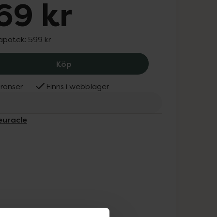
69 kr
 apotek:
599 kr
Dr. Ceuracle Royal Vita Propolis 33 A
Köp
ranser
Finns i webblager
euracle