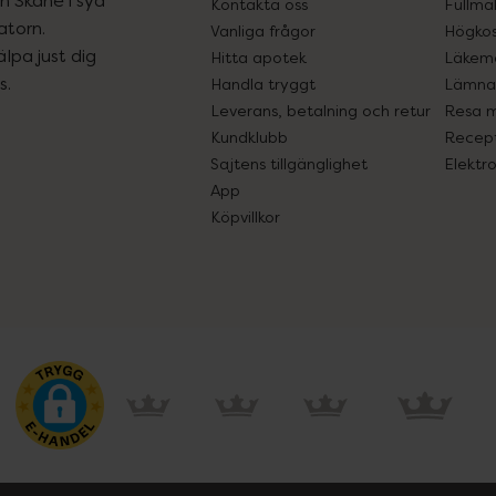
Kontakta oss
Fullma
atorn.
Vanliga frågor
Högkos
lpa just dig
Hitta apotek
Läkem
s.
Handla tryggt
Lämna 
Leverans, betalning och retur
Resa 
Kundklubb
Recept
Sajtens tillgänglighet
Elektr
App
Köpvillkor