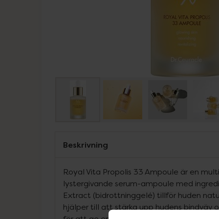
Beskrivning
Royal Vita Propolis 33 Ampoule är en multi
lystergivande serum-ampoule med ingredi
Extract (bidrottninggelé) tillför huden nat
hjälper till att stärka upp hudens bindväv 
för att ge en omedelbar så kallad Gwang (