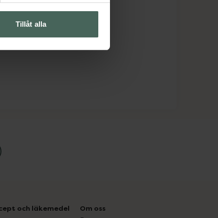
Tillåt alla
cept och läkemedel
Om oss