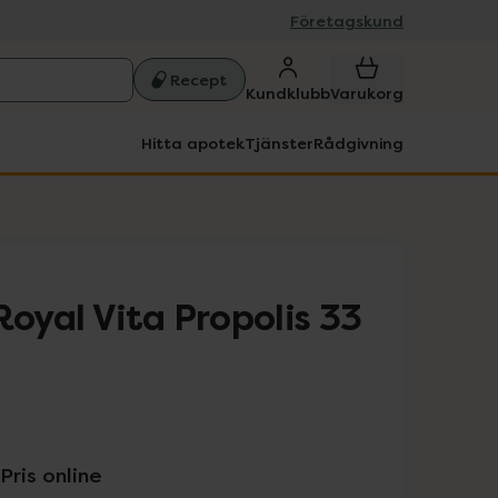
Företagskund
Recept
Kundklubb
Varukorg
Hitta apotek
Tjänster
Rådgivning
Royal Vita Propolis 33
Pris online