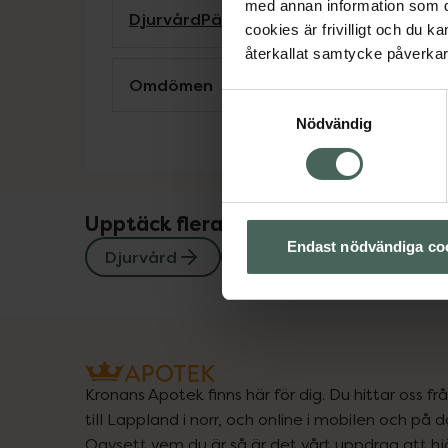
med annan information som du 
Djurvård
Päls- och klövvård
cookies är frivilligt och du k
återkallat samtycke påverkar 
Omdömen
Samtyckesval
Nödvändig
Upptäck flera produkter inom
Endast nödvändiga co
Djurvård
Päls- och klövvård
Kronans Apotek finns här för dig. Du hittar oss fr
till Lappland i norr, och online i mobilen och på d
Oavsett vem du är så är det vårt uppdrag att hjä