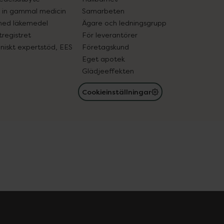
in gammal medicin
Samarbeten
med läkemedel
Ägare och ledningsgrupp
registret
För leverantörer
oniskt expertstöd, EES
Företagskund
Eget apotek
Glädjeeffekten
Cookieinställningar