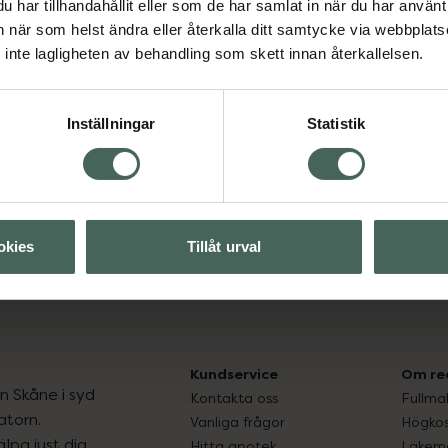
har tillhandahållit eller som de har samlat in när du har använt 
an när som helst ändra eller återkalla ditt samtycke via webbplats
inte lagligheten av behandling som skett innan återkallelsen.
Visa
Inställningar
Statistik
okies
Tillåt urval
Kundservice
Om re
ån Skåne i syd
Kontakta oss
Fullma
atorn.
Vanliga frågor
Högkos
lpa just dig
Hitta apotek
Läkem