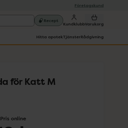
Företagskund
Recept
Kundklubb
Varukorg
Hitta apotek
Tjänster
Rådgivning
a för Katt M
Pris online