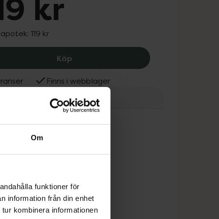
19 kr
 apotek:
119 kr
Dogman Karda för Katt M, 119 kr.
Köp
ranser
Finns i webblager
man
Om
andahålla funktioner för
n information från din enhet
 tur kombinera informationen