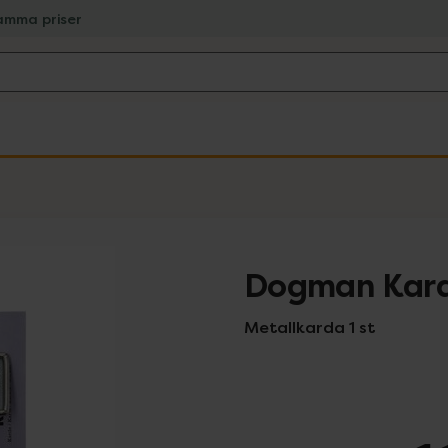
amma priser
Dogman Kard
Metallkarda 1 st