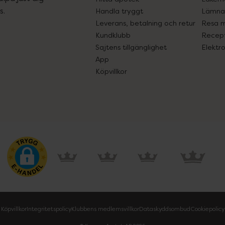
s.
Handla tryggt
Lämna 
Leverans, betalning och retur
Resa 
Kundklubb
Recept
Sajtens tillgänglighet
Elektr
App
Köpvillkor
Köpvillkor
Integritetspolicy
Klubbens medlemsvillkor
Dataskyddsombud
Cookiepolicy