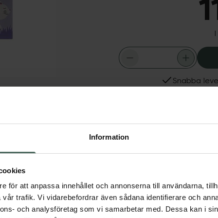
1
I
Snabba leve
Dölj
Fler produkter från Dog
Aktuella erbjudanden
grepp. Kardan har mjuk
ed plastknoppar på
Information
 Längd 14,5 cm. Kardans
cookies
e för att anpassa innehållet och annonserna till användarna, tillh
vår trafik. Vi vidarebefordrar även sådana identifierare och anna
nnons- och analysföretag som vi samarbetar med. Dessa kan i sin