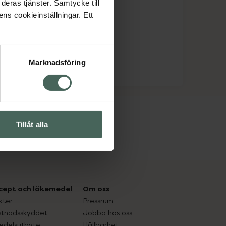
deras tjänster. Samtycke till
ens cookieinställningar. Ett
Marknadsföring
Tillåt alla
cept och läkemedel
Om oss
kter
Pressrum
tnadsskyddet
Jobba hos oss
edelsutbyte
Hållbarhet