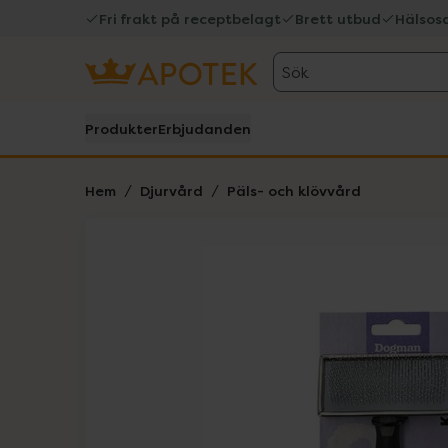
Fri frakt på receptbelagt
Brett utbud
Hälsos
Sök
Produkter
Erbjudanden
Hem
Djurvård
Päls- och klövvård
Hoppa över Lista
Lista: . Innehåller 1 objekt.