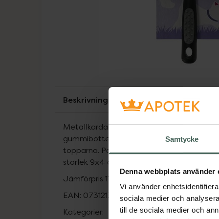
Beskrivning
Metallkarda med plasthandtag och gummi
gummibotten och vinklade metallborst m
Samtycke
topparna. Passar även till hund och kanin.
storlek 9x4 cm.
Denna webbplats använder 
Jämförpris
119 kr
/
st
Vi använder enhetsidentifierar
EAN:
07312137170345
sociala medier och analysera 
till de sociala medier och a
Kategorier: