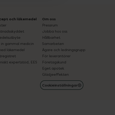
cept och läkemedel
Om oss
kter
Pressrum
tnadsskyddet
Jobba hos oss
edelsutbyte
Hållbarhet
in gammal medicin
Samarbeten
med läkemedel
Ägare och ledningsgrupp
registret
För leverantörer
oniskt expertstöd, EES
Företagskund
Eget apotek
Glädjeeffekten
Cookieinställningar