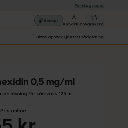
Företagskund
Recept
Kundklubb
Varukorg
Hitta apotek
Tjänster
Rådgivning
hexidin 0,5 mg/ml
tan lösning för sårtvätt, 125 ml
Pris online
5 kr