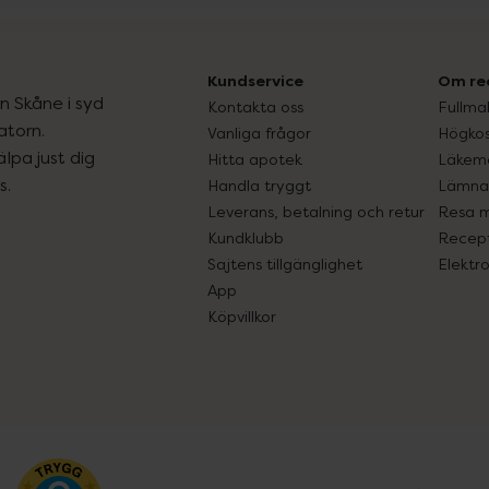
Kundservice
Om re
ån Skåne i syd
Kontakta oss
Fullma
atorn.
Vanliga frågor
Högkos
lpa just dig
Hitta apotek
Läkem
s.
Handla tryggt
Lämna 
Leverans, betalning och retur
Resa 
Kundklubb
Recept
Sajtens tillgänglighet
Elektr
App
Köpvillkor