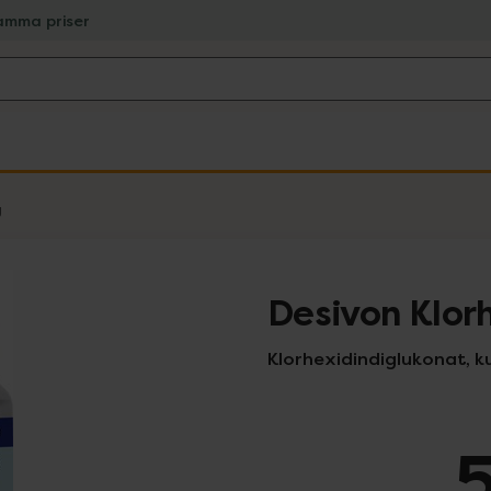
amma priser
g
Desivon Klor
Klorhexidindiglukonat, ku
5