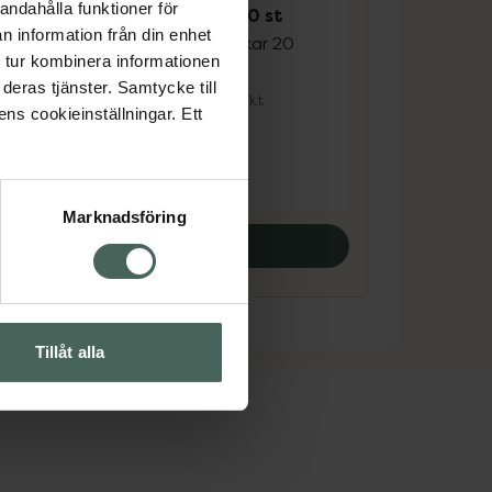
andahålla funktioner för
Cleanser Wipes 20 st
n information från din enhet
Sterila sårtvättsdukar 20
 tur kombinera informationen
st
ätt,
deras tjänster. Samtycke till
Medicinteknisk produkt
ens cookieinställningar. Ett
Pris online
52,72 kr
Marknadsföring
Köp båda
Tillåt alla