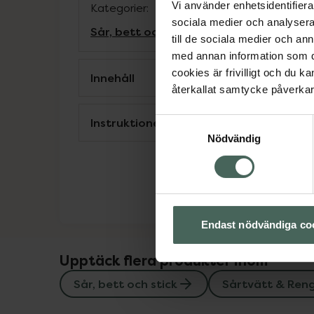
Vi använder enhetsidentifierar
Kategorier:
sociala medier och analysera 
Sår, bett och stick
Sårtvätt & Rengörin
till de sociala medier och a
med annan information som du 
cookies är frivilligt och du k
Innehåll
återkallat samtycke påverkar 
Instruktioner
Samtyckesval
Nödvändig
Endast nödvändiga co
Upptäck flera produkter inom
Sår, bett och stick
Sårtvätt & Ren