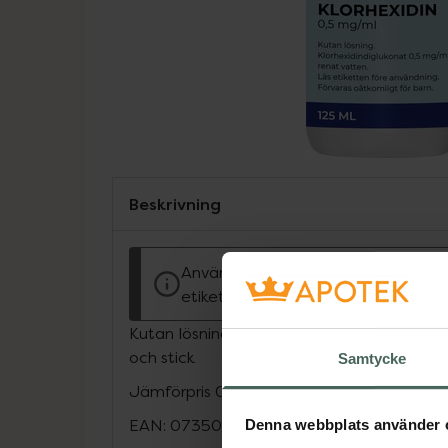
Beskrivning
Använd biocider på ett säkert sätt. 
etiketten och produktinformationen
Kutan lösning för sårtvätt, desinfektion, hu
och stick
Samtycke
Jämförpris
0,47 kr
/
ml
EAN:
07350062160734
Denna webbplats använder 