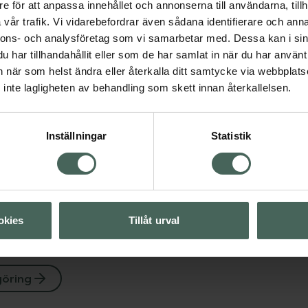
e för att anpassa innehållet och annonserna till användarna, tillh
mg/ml
vår trafik. Vi vidarebefordrar även sådana identifierare och anna
Klorhexidindiglukonat,
g
nnons- och analysföretag som vi samarbetar med. Dessa kan i sin
kutan lösning för sårtv
har tillhandahållit eller som de har samlat in när du har använt 
125 ml
an när som helst ändra eller återkalla ditt samtycke via webbplats
Visa
inte lagligheten av behandling som skett innan återkallelsen.
Pris online
55 kr
Visa
Inställningar
Statistik
Köp båda för
:
107,72 kr
okies
Tillåt urval
göring