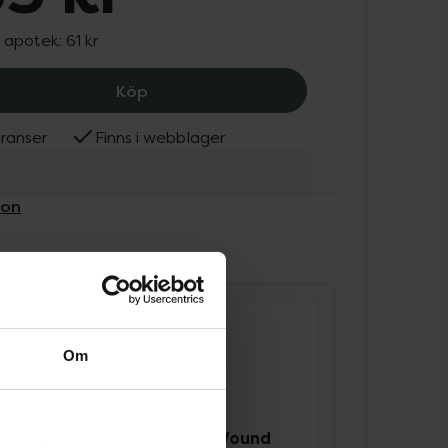
I apotek:
61 kr
Desivon Klorhexidin 0,5 mg/ml, 55 kr.
Köp
ranser
Finns i webblager
von
ammans
Om
SalvequickMED Wound
 0,5