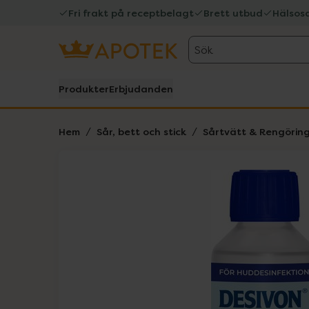
Fri frakt på receptbelagt
Brett utbud
Hälsos
Sök
Produkter
Erbjudanden
Hem
Sår, bett och stick
Sårtvätt & Rengörin
Hoppa över Lista
Lista: . Innehåller 1 objekt.