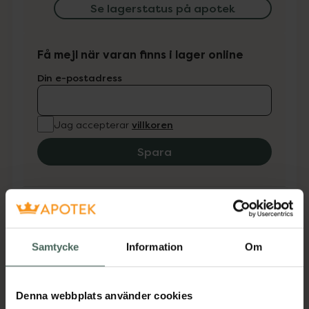
Se lagerstatus på apotek
Få mejl när varan finns i lager online
Din e-postadress
villkoren
Jag accepterar
Spara
Fler produkter från Dermix
Aktuella erbjudanden
Samtycke
Information
Om
Beskrivning
Dölj
Den klassiska varianten av Absolut Torr som
Denna webbplats använder cookies