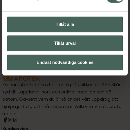
Instruktioner
Visa
Tillåt alla
Upptäck flera produkter inom
Tillåt urval
Deodorant
Endast nödvändiga cookies
Kronans Apotek finns här för dig. Du hittar oss från Skåne i
syd till Lappland i norr, och online i mobilen och på
datorn. Oavsett vem du är så är det vårt uppdrag att
hjälpa just dig att må lite bättre. Välkommen att prata
med oss.
Kundservice