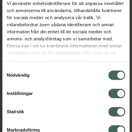
har funnits på Svenska apotek sedan 1980-
Vi använder enhetsidentifierare för att anpassa innehållet
talet. En extra effektiv antiperspirant, med
och annonserna till användarna, tillhandahålla funktioner
effekt i upp till 7 dagar. Kan användas mot
för sociala medier och analysera vår trafik. Vi
alla typer av svett, t.ex. armsvett, handsvett
vidarebefordrar även sådana identifierare och annan
och fotsvett samt vid hyperhidros (kraftiga
information från din enhet till de sociala medier och
svettningar). Ingen parfym eller färgämnen.
annons- och analysföretag som vi samarbetar med.
Jämförpris
83 kr
/
st
Dessa kan i sin tur kombinera informationen med annan
information som du har tillhandahållit eller som de har
EAN:
07350058790013
samlat in när du har använt deras tjänster. Samtycke till
Kategorier:
cookies är frivilligt och du kan när som helst ändra eller
Samtyckesval
återkalla ditt samtycke via webbplatsens
Deodorant
Nödvändig
cookieinställningar. Ett återkallat samtycke påverkar inte
lagligheten av behandling som skett innan återkallelsen.
Inställningar
Omdömen
Visa
Statistik
Innehåll
Visa
Marknadsföring