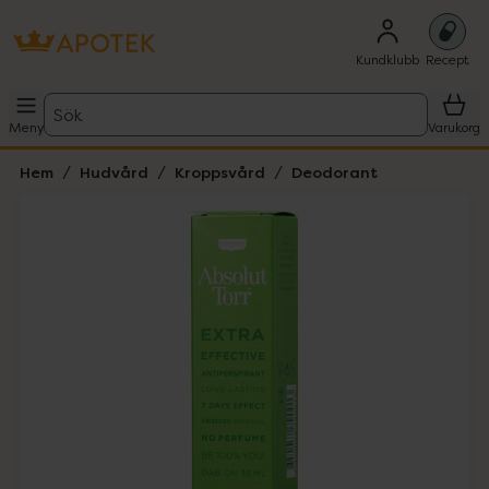
Kundklubb
Recept
Sök
Meny
Varukorg
Hem
Hudvård
Kroppsvård
Deodorant
Hoppa över Lista
Lista: . Innehåller 1 objekt.