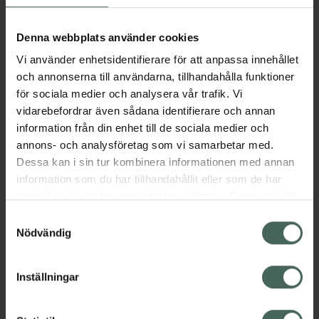
Kategorier:
Denna webbplats använder cookies
Ansiktsrengöring
Ansiktsvård för män
Ansiktsvård för män
Ansiktsvård för män
Vi använder enhetsidentifierare för att anpassa innehållet
Ansiktsvård för män
Hudvård
Man
och annonserna till användarna, tillhandahålla funktioner
Premium hudvård
för sociala medier och analysera vår trafik. Vi
vidarebefordrar även sådana identifierare och annan
information från din enhet till de sociala medier och
Omdömen
Visa
annons- och analysföretag som vi samarbetar med.
Dessa kan i sin tur kombinera informationen med annan
information som du har tillhandahållit eller som de har
Innehåll
Visa
samlat in när du har använt deras tjänster. Samtycke till
cookies är frivilligt och du kan när som helst ändra eller
Samtyckesval
återkalla ditt samtycke via webbplatsens
Nödvändig
Instruktioner
Visa
cookieinställningar. Ett återkallat samtycke påverkar inte
lagligheten av behandling som skett innan återkallelsen.
Inställningar
Kontaktinfo tillverkare
Visa