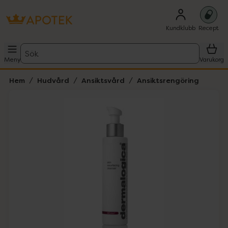
Kundklubb
Recept
Sök
Meny
Varukorg
Hem
Hudvård
Ansiktsvård
Ansiktsrengöring
Hoppa över Lista
Lista: . Innehåller 1 objekt.