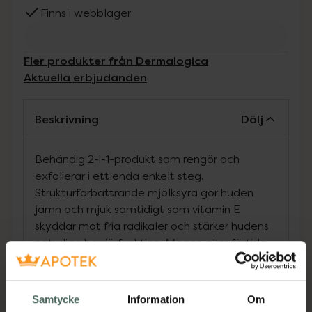
Finns i webblager
Fler produkter från Dermalogica
Aktuella erbjudanden
Beskrivning
Dölj
Behändig 2-i-1-produkt som rengör och
exfolierar i ett enda enkelt steg.
Strukturförbättrande mjölksyra gör huden
jämn och mjuk samtidigt som vitamin E
skyddar mot fria radikaler och stärker hudens
naturliga barriärfunktion. Mogen eller förtida
åldrad hy.
Jämförpris
4166,67 kr
/
l
Samtycke
Information
Om
EAN:
00666151010710