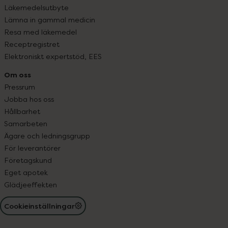
Läkemedelsutbyte
Lämna in gammal medicin
Resa med läkemedel
Receptregistret
Elektroniskt expertstöd, EES
Om oss
Pressrum
Jobba hos oss
Hållbarhet
Samarbeten
Ägare och ledningsgrupp
För leverantörer
Företagskund
Eget apotek
Glädjeeffekten
Cookieinställningar