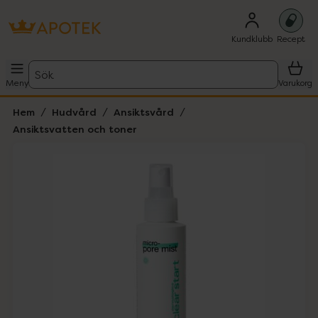
Kundklubb
Recept
Sök
Meny
Varukorg
Hem
Hudvård
Ansiktsvård
Ansiktsvatten och toner
Hoppa över Lista
Lista: . Innehåller 5 objekt.