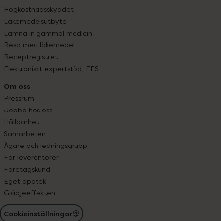
Högkostnadsskyddet
Läkemedelsutbyte
Lämna in gammal medicin
Resa med läkemedel
Receptregistret
Elektroniskt expertstöd, EES
Om oss
Pressrum
Jobba hos oss
Hållbarhet
Samarbeten
Ägare och ledningsgrupp
För leverantörer
Företagskund
Eget apotek
Glädjeeffekten
Cookieinställningar