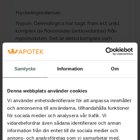
Nyckelingredienser:
Nypon: Dermalogica har tagit fram ett unikt
komplex av flavonoider (antioxidanter) från
nyponväxten. Det är detta komplex som
dämpar talgproduktion, mattar ner blanka
zoner och verkar porsammandragande -
redan efter en användning.
Niacinamid (Vitamin B3): verkar lätt
Samtycke
Information
Om
porsammandragande men framförallt
utjämnande på pigmentfläckar som
uppkommit efter akneinflammationer.
Denna webbplats använder cookies
Trollhassel, Grönt te och Kamomill: har
Vi använder enhetsidentifierare för att anpassa innehållet
tillsammans en porsammandragande och
och annonserna till användarna, tillhandahålla funktioner
lugnande effekt.
för sociala medier och analysera vår trafik. Vi
Gurka: uppfriskande och svalkande för en
vidarebefordrar även sådana identifierare och annan
fräsch känsla.
information från din enhet till de sociala medier och
Jämförpris
2,50 kr
/
ml
annons- och analysföretag som vi samarbetar med.