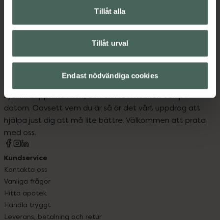
Tillåt alla
Proteinpulver
Proteinpulver
Tillåt urval
Endast nödvändiga cookies
Kronans Apotek finns här för dig. Du hittar oss från Skåne i
syd till Lappland i norr, och online i mobilen och på
datorn. Oavsett vem du är så är det vårt uppdrag att
hjälpa just dig att må lite bättre. Välkommen att prata
med oss.
Kundservice
Kontakta oss
Vanliga frågor
Hitta apotek
Handla tryggt
Leverans, betalning och retur