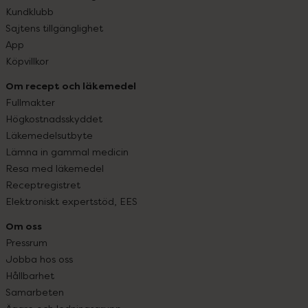
Kundklubb
Sajtens tillgänglighet
App
Köpvillkor
Om recept och läkemedel
Fullmakter
Högkostnadsskyddet
Läkemedelsutbyte
Lämna in gammal medicin
Resa med läkemedel
Receptregistret
Elektroniskt expertstöd, EES
Om oss
Pressrum
Jobba hos oss
Hållbarhet
Samarbeten