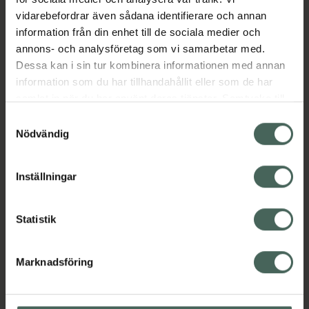
Näringsdryck och nutrition
Proteinpulver
vidarebefordrar även sådana identifierare och annan
Proteinpulver
Proteinpulver
Proteinpulver
information från din enhet till de sociala medier och
annons- och analysföretag som vi samarbetar med.
Dessa kan i sin tur kombinera informationen med annan
Innehåll
Visa
information som du har tillhandahållit eller som de har
samlat in när du har använt deras tjänster. Samtycke till
cookies är frivilligt och du kan när som helst ändra eller
Samtyckesval
Instruktioner
Visa
återkalla ditt samtycke via webbplatsens
Nödvändig
cookieinställningar. Ett återkallat samtycke påverkar inte
lagligheten av behandling som skett innan återkallelsen.
Inställningar
Upptäck flera produkter inom
Statistik
Kost och hälsa
Kosttillskott
Kosttillskott
Marknadsföring
Näringsdryck och nutrition
Proteinpulver
Proteinpulver