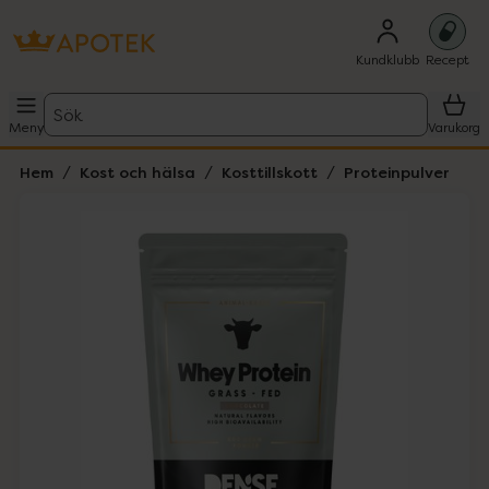
Kundklubb
Recept
Sök
Meny
Varukorg
Hem
Kost och hälsa
Kosttillskott
Proteinpulver
Hoppa över Lista
Lista: . Innehåller 1 objekt.