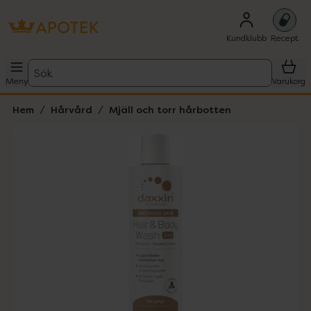
Kundklubb
Recept
Sök
Meny
Varukorg
Hem
Hårvård
Mjäll och torr hårbotten
Hoppa över Lista
Lista: . Innehåller 1 objekt.