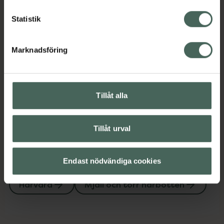
EAN:
07331162900307
Statistik
Kategorier:
Hårvård
Mjäll och torr hårbotten
Marknadsföring
Innehåll
Visa
Tillåt alla
Instruktioner
Visa
Tillåt urval
Endast nödvändiga cookies
Upptäck flera produkter inom
Hårvård
Mjäll och torr hårbotten