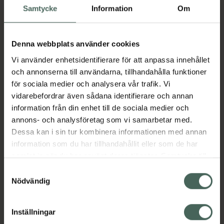
Samtycke
Information
Om
Pris online
125 kr
Denna webbplats använder cookies
Köp båda för
:
300 kr
Vi använder enhetsidentifierare för att anpassa innehållet
Köp båda
och annonserna till användarna, tillhandahålla funktioner
för sociala medier och analysera vår trafik. Vi
vidarebefordrar även sådana identifierare och annan
information från din enhet till de sociala medier och
Beskrivning
Dölj
annons- och analysföretag som vi samarbetar med.
Dessa kan i sin tur kombinera informationen med annan
Daxxin Hair & Body Wash 2-IN-1 är framtagen
information som du har tillhandahållit eller som de har
för att lugna irritation och klåda på hud och i
samlat in när du har använt deras tjänster. Samtycke till
hårbotten. Den motverkar även mjäll. Rengör
cookies är frivilligt och du kan när som helst ändra eller
Samtyckesval
milt och verkar återfuktande. Ersätter ditt
återkalla ditt samtycke via webbplatsens
Nödvändig
vanliga schampo och duschcreme. Så milt att
cookieinställningar. Ett återkallat samtycke påverkar inte
du kan använda det varje dag.
lagligheten av behandling som skett innan återkallelsen.
Inställningar
Jämförpris
0,70 kr
/
ml