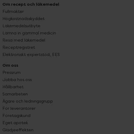
Om recept och läkemedel
Fullmakter
Högkostnadsskyddet
Läkemedelsutbyte
Lämna in gammal medicin
Resa med läkemedel
Receptregistret
Elektroniskt expertstöd, EES
Om oss
Pressrum
Jobba hos oss
Hållbarhet
Samarbeten
Ägare och ledningsgrupp
För leverantörer
Företagskund
Eget apotek
Glädjeeffekten