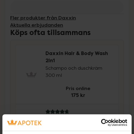
Fler produkter från Daxxin
Aktuella erbjudanden
Köps ofta tillsammans
Daxxin Hair & Body Wash
2in1
Schampo och duschkräm
300 ml
Pris online
175 kr
4.7 av 5 i omdöme
Daxxin Balsam
Balsam med mild parfym
200ml