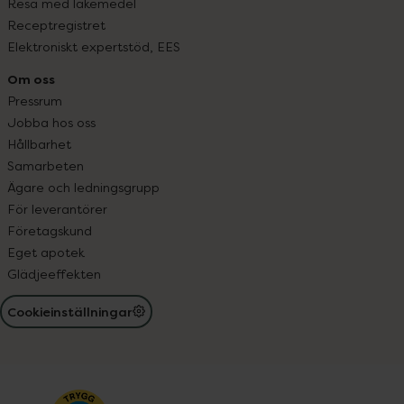
Resa med läkemedel
Receptregistret
Elektroniskt expertstöd, EES
Om oss
Pressrum
Jobba hos oss
Hållbarhet
Samarbeten
Ägare och ledningsgrupp
För leverantörer
Företagskund
Eget apotek
Glädjeeffekten
Cookieinställningar