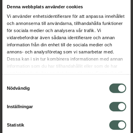
Livsmedel
Denna webbplats använder cookies
Vi använder enhetsidentifierare för att anpassa innehållet
Pris online
och annonserna till användarna, tillhandahålla funktioner
21,90 kr
för sociala medier och analysera vår trafik. Vi
Köp båda för
:
43,80 kr
vidarebefordrar även sådana identifierare och annan
information från din enhet till de sociala medier och
Köp båda
annons- och analysföretag som vi samarbetar med.
Dessa kan i sin tur kombinera informationen med annan
information som du har tillhandahållit eller som de har
Beskrivning
Dölj
samlat in när du har använt deras tjänster. Samtycke till
cookies är frivilligt och du kan när som helst ändra eller
Samtyckesval
återkalla ditt samtycke via webbplatsens
Nödvändig
Söt och saftig Passionsfrukt
cookieinställningar. Ett återkallat samtycke påverkar inte
Jämförpris
0,26 kr
/
g
lagligheten av behandling som skett innan återkallelsen.
Inställningar
EAN:
07350054797320
Kategorier:
Statistik
Kost och hälsa
Mellanmål och snacks