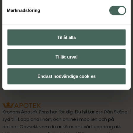
Marknadsföring
Innehåll
Visa
Tillåt alla
Upptäck flera produkter inom
Tillåt urval
Kost och hälsa
Mellanmål och snacks
Endast nödvändiga cookies
Kronans Apotek finns här för dig. Du hittar oss från Skåne i
syd till Lappland i norr, och online i mobilen och på
datorn. Oavsett vem du är så är det vårt uppdrag att