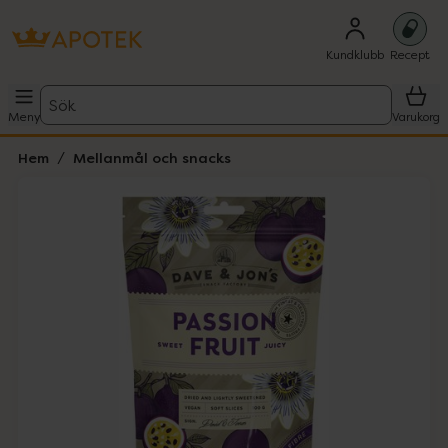
Kundklubb
Recept
Sök
Meny
Varukorg
Hem
Mellanmål och snacks
Hoppa över Lista
Lista: . Innehåller 1 objekt.