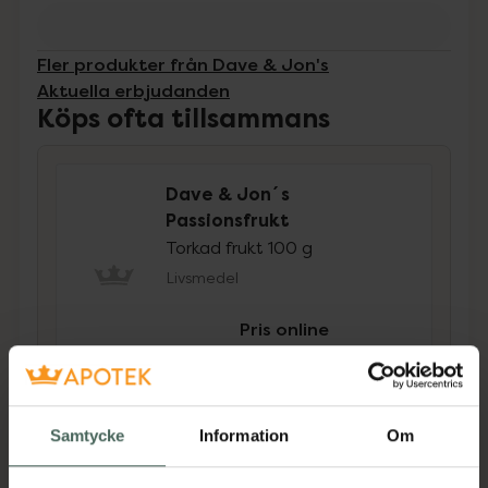
Fler produkter från Dave & Jon's
Aktuella erbjudanden
Köps ofta tillsammans
Dave & Jon´s
Passionsfrukt
Torkad frukt 100 g
Livsmedel
Pris online
21,90 kr
Dave & Jon´s Mango Chili
Samtycke
Information
Om
Twist
Torkad frukt 100 g