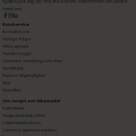
hjälpa just dig att må lite bättre. Välkommen att prata
med oss.
Kundservice
Kontakta oss
Vanliga frågor
Hitta apotek
Handla tryggt
Leverans, betalning och retur
Kundklubb
Sajtens tillgänglighet
App
Köpvillkor
Om recept och läkemedel
Fullmakter
Högkostnadsskyddet
Läkemedelsutbyte
Lämna in gammal medicin