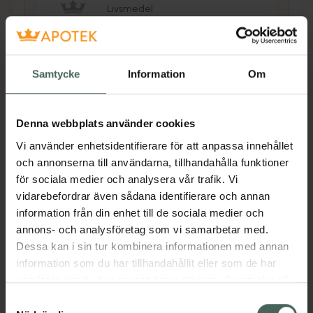
Livsmedel
Pris online
19 kr
Samtycke
Information
Om
Köp båda för
:
38,90 kr
Köp båda
Denna webbplats använder cookies
Vi använder enhetsidentifierare för att anpassa innehållet
och annonserna till användarna, tillhandahålla funktioner
Beskrivning
Dölj
för sociala medier och analysera vår trafik. Vi
vidarebefordrar även sådana identifierare och annan
Dadlar med smak av Sour Watermelon
information från din enhet till de sociala medier och
Dave & Jon's Dadlar Sour Watermelon är en
annons- och analysföretag som vi samarbetar med.
spännande ny version av traditionella torkade
Dessa kan i sin tur kombinera informationen med annan
dadlar. Med en härlig syrlig smak av sura
information som du har tillhandahållit eller som de har
melongodisar, som möter dadlarnas naturliga
samlat in när du har använt deras tjänster. Samtycke till
sötma, får du ett smakfullt och unikt snacks
cookies är frivilligt och du kan när som helst ändra eller
Samtyckesval
utan tillsatt socker. Perfekta för alla tillfällen