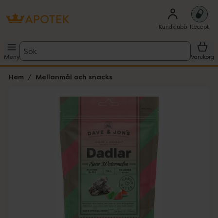
Kundklubb
Recept
Sök
Meny
Varukorg
Hem
Mellanmål och snacks
Hoppa över Lista
Lista: . Innehåller 1 objekt.