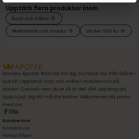
Upptäck flera produkter inom
Kost och hälsa
Mellanmål och snacks
Under 100 kr
Kronans Apotek finns här för dig. Du hittar oss från Skåne i
syd till Lappland i norr, och online i mobilen och på
datorn. Oavsett vem du är så är det vårt uppdrag att
hjälpa just dig att må lite bättre. Välkommen att prata
med oss.
Kundservice
Kontakta oss
Vanliga frågor