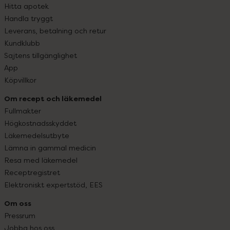
Hitta apotek
Handla tryggt
Leverans, betalning och retur
Kundklubb
Sajtens tillgänglighet
App
Köpvillkor
Om recept och läkemedel
Fullmakter
Högkostnadsskyddet
Läkemedelsutbyte
Lämna in gammal medicin
Resa med läkemedel
Receptregistret
Elektroniskt expertstöd, EES
Om oss
Pressrum
Jobba hos oss