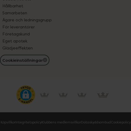
Hållbarhet
Samarbeten
Ägare och ledningsgrupp
För leverantörer
Företagskund
Eget apotek
Glädjeeffekten
Cookieinställningar
Köpvillkor
Integritetspolicy
Klubbens medlemsvillkor
Dataskyddsombud
Cookiepolicy