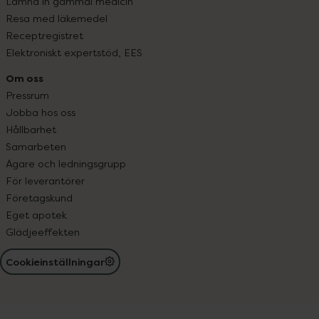
Lämna in gammal medicin
Resa med läkemedel
Receptregistret
Elektroniskt expertstöd, EES
Om oss
Pressrum
Jobba hos oss
Hållbarhet
Samarbeten
Ägare och ledningsgrupp
För leverantörer
Företagskund
Eget apotek
Glädjeeffekten
Cookieinställningar