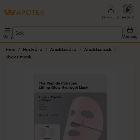
Kundklubb
Recept
Sök
Meny
Varukorg
Hem
Hudvård
Ansiktsvård
Ansiktsmask
Sheet mask
Hoppa över Lista
Lista: . Innehåller 3 objekt.