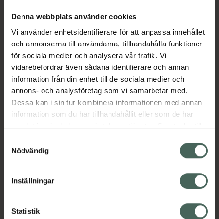
Niacinamid och N-Acetyl Glucosamine bidrar
Denna webbplats använder cookies
till en jämnare hudton med klarhet och lyster,
Vi använder enhetsidentifierare för att anpassa innehållet
medan 5 typer av hyaluronsyra, panthenol
och annonserna till användarna, tillhandahålla funktioner
och vitamin E ger djup återfuktning och skydd.
för sociala medier och analysera vår trafik. Vi
Ceramider, kolesterol och fettsyror stärker
vidarebefordrar även sådana identifierare och annan
hudbarriären, och vitamin B12 tillsammans
information från din enhet till de sociala medier och
med allantoin lugnar känslig hud. Resultatet
annons- och analysföretag som vi samarbetar med.
är en hud som känns fastare, mer balanserad
Dessa kan i sin tur kombinera informationen med annan
och full av glow.
information som du har tillhandahållit eller som de har
samlat in när du har använt deras tjänster. Samtycke till
EAN:
08809598457232
cookies är frivilligt och du kan när som helst ändra eller
Samtyckesval
Kategorier:
återkalla ditt samtycke via webbplatsens
Nödvändig
Ansiktsmask
Ansiktsvård
Hudvård
K-Beauty
cookieinställningar. Ett återkallat samtycke påverkar inte
Sheet mask
lagligheten av behandling som skett innan återkallelsen.
Inställningar
Innehåll
Visa
Statistik