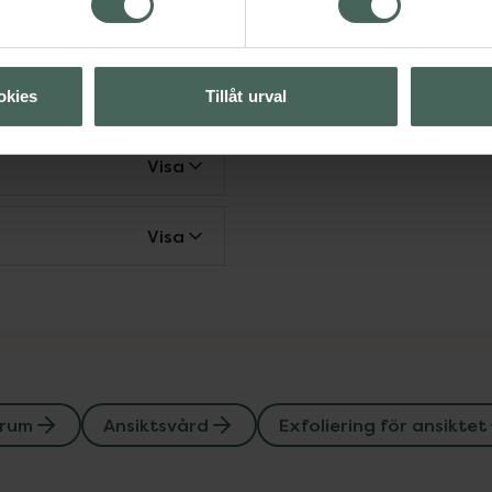
nsiktsvård
ty
okies
Tillåt urval
Visa
Visa
erum
Ansiktsvård
Exfoliering för ansiktet