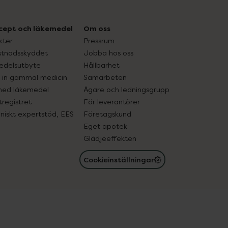
cept och läkemedel
Om oss
kter
Pressrum
tnadsskyddet
Jobba hos oss
edelsutbyte
Hållbarhet
in gammal medicin
Samarbeten
med läkemedel
Ägare och ledningsgrupp
registret
För leverantörer
oniskt expertstöd, EES
Företagskund
Eget apotek
Glädjeeffekten
Cookieinställningar