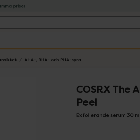
amma priser
ansiktet
AHA-, BHA- och PHA-syra
COSRX The A
Peel
Exfolierande serum 30 m