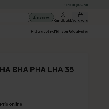
Företagskund
Recept
Kundklubb
Varukorg
Hitta apotek
Tjänster
Rådgivning
HA BHA PHA LHA 35
l
Pris online