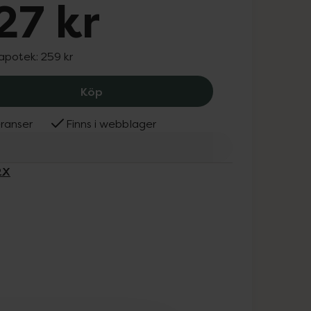
27 kr
 apotek:
259 kr
COSRX The AHA BHA PHA LHA 35 Peel, 
Köp
ranser
Finns i webblager
RX