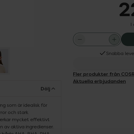
2
I
Snabba leve
Fler produkter från COS
Aktuella erbjudanden
Dölj
g som är idealisk för
or och stark
erkar mycket effektivt
n av aktiva ingredienser.
a både AHA, BHA, PHA