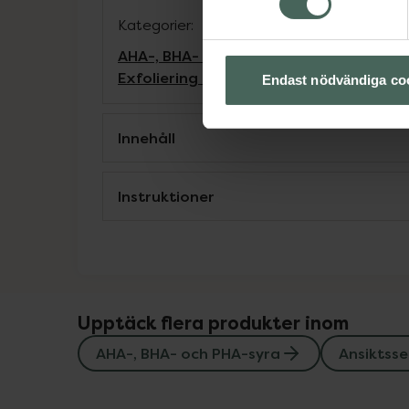
Kategorier:
AHA-, BHA- och PHA-syra
Ansiktsserum
A
Exfoliering för ansiktet
Hudvård
K-Beau
Endast nödvändiga co
Innehåll
Instruktioner
Upptäck flera produkter inom
AHA-, BHA- och PHA-syra
Ansiktss