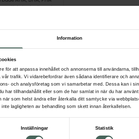
 bort döda hudceller och
 multisyror som
effektiv behandling.
Information
n och minimerar porerna,
d med förbättrad lyster.
cookies
e för att anpassa innehållet och annonserna till användarna, tillh
celler och förbättrar
vår trafik. Vi vidarebefordrar även sådana identifierare och anna
nnons- och analysföretag som vi samarbetar med. Dessa kan i sin
alg och smuts.
har tillhandahållit eller som de har samlat in när du har använt 
lugnande på huden.
an när som helst ändra eller återkalla ditt samtycke via webbplats
 till en slätare hud.
inte lagligheten av behandling som skett innan återkallelsen.
iären.
återfukta & lugna huden.
Inställningar
Statistik