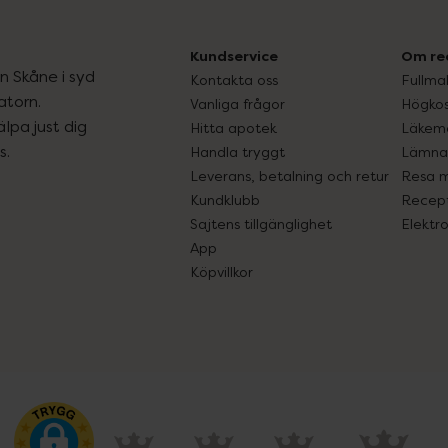
Kundservice
Om re
ån Skåne i syd
Kontakta oss
Fullma
atorn.
Vanliga frågor
Högkos
lpa just dig
Hitta apotek
Läkem
s.
Handla tryggt
Lämna 
Leverans, betalning och retur
Resa 
Kundklubb
Recept
Sajtens tillgänglighet
Elektr
App
Köpvillkor