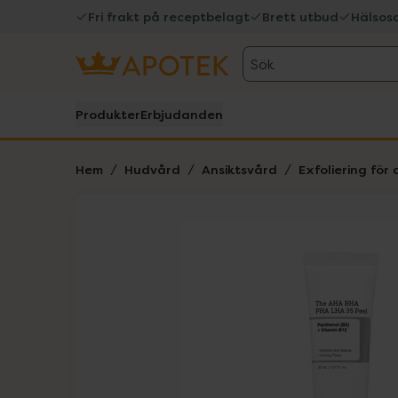
Fri frakt på receptbelagt
Brett utbud
Hälsos
Sök
Produkter
Erbjudanden
Hem
Hudvård
Ansiktsvård
Exfoliering för 
Hoppa över Lista
Lista: . Innehåller 4 objekt.