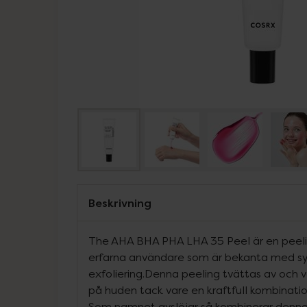
Beskrivning
The AHA BHA PHA LHA 35 Peel är en peelin
erfarna användare som är bekanta med syr
exfoliering.Denna peeling tvättas av och v
på huden tack vare en kraftfull kombinatio
Som namnet avslöjar så kombinerar denn