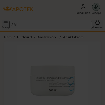
Kundklubb
Recept
Sök
Meny
Varukorg
Hem
Hudvård
Ansiktsvård
Ansiktskräm
Hoppa över Lista
Lista: . Innehåller 4 objekt.