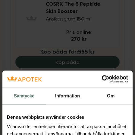
4.8 av 5 i omdöme
COSRX The 6 Peptide
Skin Booster
Ansiktsserum 150 ml
Pris online
270 kr
Köp båda för
:
555 kr
Köp båda
Beskrivning
Dölj
Samtycke
Information
Om
Hydrium Moisture Power Enriched Cream har
en silkeslen textur som ger djup återfuktning
Denna webbplats använder cookies
utan att lämna en fet känsla på huden.Det är
en lätt, snabbabsorberande kräm som ger
Vi använder enhetsidentifierare för att anpassa innehållet
omedelbar, djup återfuktning även för
och annonserna till användarna, tillhandahålla funktioner