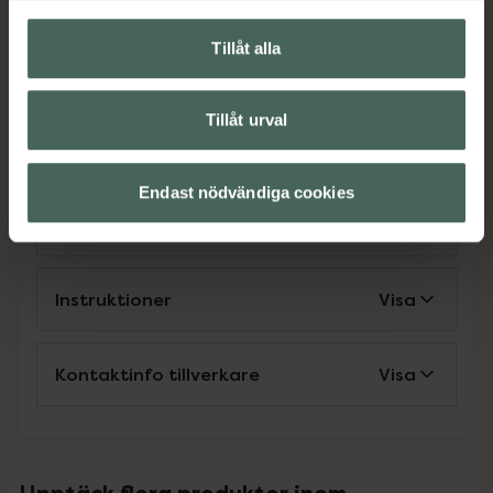
EAN:
08809598453623
Kategorier:
Tillåt alla
Ansiktskräm
Ansiktsvård
Hudvård
K-Beauty
Tillåt urval
Omdömen
Visa
Endast nödvändiga cookies
Innehåll
Visa
Instruktioner
Visa
Kontaktinfo tillverkare
Visa