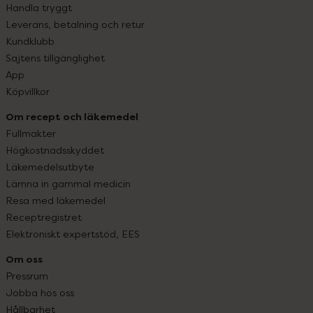
Handla tryggt
Leverans, betalning och retur
Kundklubb
Sajtens tillgänglighet
App
Köpvillkor
Om recept och läkemedel
Fullmakter
Högkostnadsskyddet
Läkemedelsutbyte
Lämna in gammal medicin
Resa med läkemedel
Receptregistret
Elektroniskt expertstöd, EES
Om oss
Pressrum
Jobba hos oss
Hållbarhet