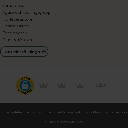
Samarbeten
Ägare och ledningsgrupp
För leverantörer
Företagskund
Eget apotek
Glädjeeffekten
Cookieinställningar
Köpvillkor
Integritetspolicy
Klubbens medlemsvillkor
Dataskyddsombud
Cookiepolicy
© Kronans Apotek AB
2026