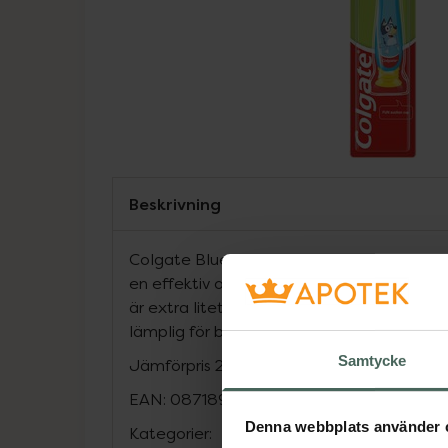
Beskrivning
Colgate Bluey tandborste är gjord med ex
en effektiv och skonsam rengöring för små
är extra litet för att passa ett mindre ba
lämplig för barn i åldern 3-5 år.
Samtycke
Jämförpris
23,90 kr
/
st
EAN:
08718951614024
Denna webbplats använder 
Kategorier: