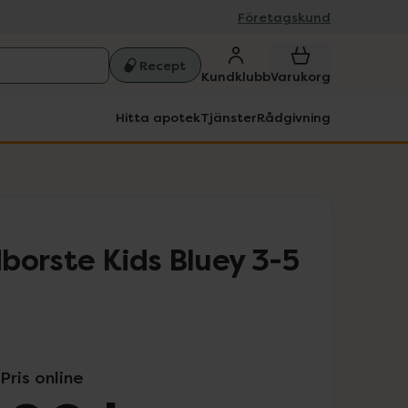
Företagskund
Recept
Kundklubb
Varukorg
Hitta apotek
Tjänster
Rådgivning
borste Kids Bluey 3-5
Pris online