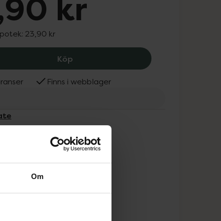
,90 kr
apotek:
23,90 kr
Colgate Tandborste Kids Bluey 3-5, 2
Köp
ranser
Finns i webblager
ate
Om