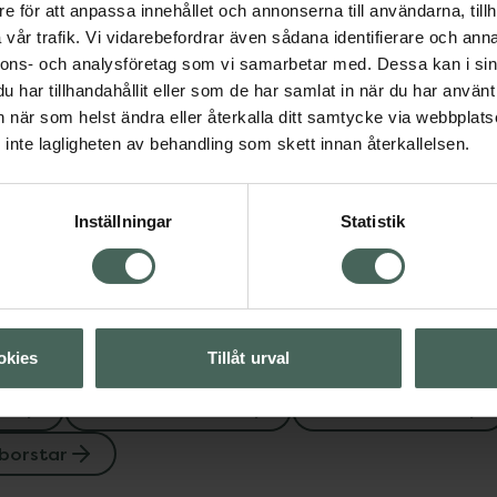
e för att anpassa innehållet och annonserna till användarna, tillh
rntandborstar
vår trafik. Vi vidarebefordrar även sådana identifierare och anna
s barn
nnons- och analysföretag som vi samarbetar med. Dessa kan i sin
tar
har tillhandahållit eller som de har samlat in när du har använt 
an när som helst ändra eller återkalla ditt samtycke via webbplats
inte lagligheten av behandling som skett innan återkallelsen.
Visa
Visa
Inställningar
Statistik
okies
Tillåt urval
ar
Barntandborstar
Mun och tänder
borstar