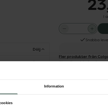
23
I 
Snabba leve
Dölj
Fler produkter från Colg
Aktuella erbjudanden
tra mjuka borststrån för
 tänder. Borsthuvhudet
rns mun. Tandborsten är
Information
cookies