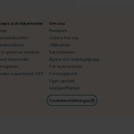
cept och läkemedel
Om oss
kter
Pressrum
tnadsskyddet
Jobba hos oss
edelsutbyte
Hållbarhet
in gammal medicin
Samarbeten
med läkemedel
Ägare och ledningsgrupp
registret
För leverantörer
oniskt expertstöd, EES
Företagskund
Eget apotek
Glädjeeffekten
Cookieinställningar