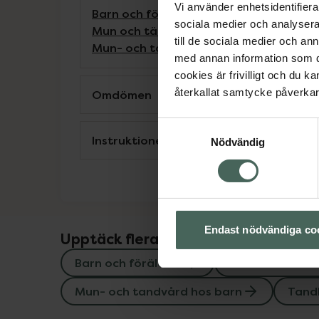
Vi använder enhetsidentifierar
Barn och föräldrar
Barntandborstar
Ba
sociala medier och analysera 
Mun och tänder
Mun- och tandvård ho
till de sociala medier och a
Mun- och tandvård hos barn
Tandbors
med annan information som du 
cookies är frivilligt och du k
återkallat samtycke påverkar 
Omdömen
Samtyckesval
Instruktioner
Nödvändig
Endast nödvändiga co
Upptäck flera produkter inom
Barn och föräldrar
Barntandborst
Mun- och tandvård hos barn
Tand