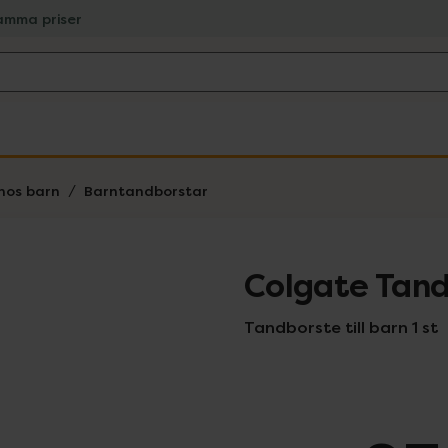
amma priser
hos barn
Barntandborstar
Colgate Tand
Tandborste till barn 1 st