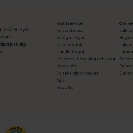
Kundservice
Om re
ån Skåne i syd
Kontakta oss
Fullma
atorn.
Vanliga frågor
Högkos
lpa just dig
Hitta apotek
Läkem
s.
Handla tryggt
Lämna 
Leverans, betalning och retur
Resa 
Kundklubb
Recept
Sajtens tillgänglighet
Elektr
App
Köpvillkor