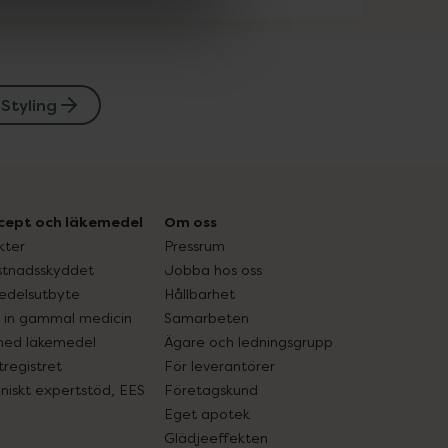
Styling
cept och läkemedel
Om oss
kter
Pressrum
tnadsskyddet
Jobba hos oss
edelsutbyte
Hållbarhet
in gammal medicin
Samarbeten
med läkemedel
Ägare och ledningsgrupp
registret
För leverantörer
oniskt expertstöd, EES
Företagskund
Eget apotek
Glädjeeffekten