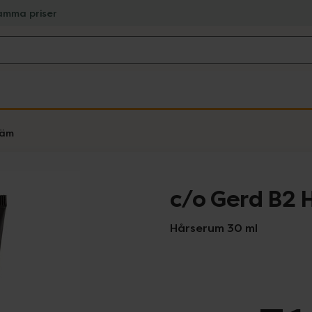
amma priser
räm
c/o Gerd B2 
Hårserum 30 ml