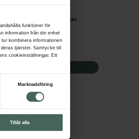
4.3 av 5 i omdöme
c/o Gerd Shine &
rum
Volume Conditioner
andahålla funktioner för
Balsam, 200 ml
n information från din enhet
Pris online
 tur kombinera informationen
161 kr
deras tjänster. Samtycke till
ens cookieinställningar. Ett
Köp båda
Marknadsföring
Tillåt alla