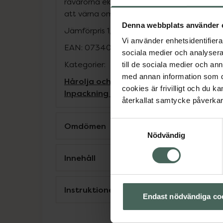
råvarorna ekologiska, eko-certifierade elle
att värna om miljön. Tuberna är gjorda av 
Denna webbplats använder 
Jämförpris
1,97 kr
/
ml
Vi använder enhetsidentifierar
EAN:
07340066802914
sociala medier och analysera 
Kategorier:
till de sociala medier och a
med annan information som du 
Hårolja och stylingkräm
Hårserum
Hårvå
cookies är frivilligt och du k
Inpackning och hårkurer
Styling
återkallat samtycke påverkar 
Samtyckesval
Omdömen
Nödvändig
Innehåll
Instruktioner
Endast nödvändiga co