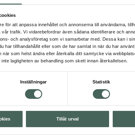
r utvalt- processade för
grön PE-plast.
4.5 av 5 i omdöme
c/o Gerd B2 Hair Se
cookies
Hårserum 30 ml
e för att anpassa innehållet och annonserna till användarna, tillh
vår trafik. Vi vidarebefordrar även sådana identifierare och anna
Pris online
nnons- och analysföretag som vi samarbetar med. Dessa kan i sin
31,90 kr
har tillhandahållit eller som de har samlat in när du har använt 
rd
an när som helst ändra eller återkalla ditt samtycke via webbplats
Köp båda för
:
inte lagligheten av behandling som skett innan återkallelsen.
192,90 kr
Visa
Inställningar
Statistik
Visa
Visa
okies
Tillåt urval