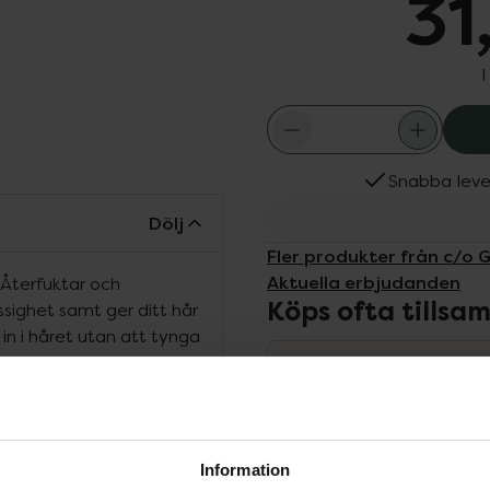
31
I
Snabba leve
Dölj
Fler produkter från c/o 
Aktuella erbjudanden
. Återfuktar och
Köps ofta tills
issighet samt ger ditt hår
 in i håret utan att tynga
m ett naturligt silikon och
c/o Gerd tillverkar
i sin egen fabrik i
 som har liten eller
ka och så långt de går är
Information