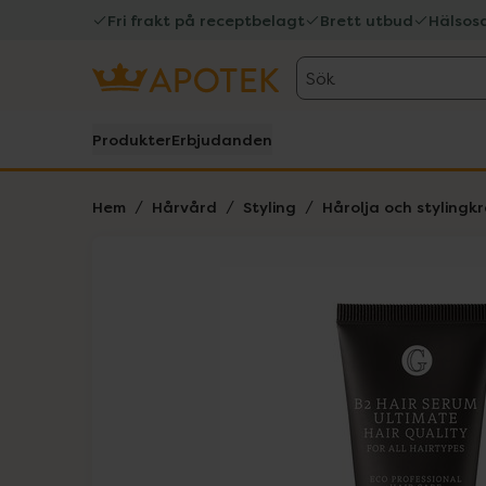
Fri frakt på receptbelagt
Brett utbud
Hälsos
Sök
Produkter
Erbjudanden
Hem
Hårvård
Styling
Hårolja och stylingk
Hoppa över Lista
Lista: . Innehåller 1 objekt.