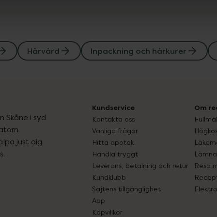
Hårvård
Inpackning och hårkurer
Kundservice
Om re
ån Skåne i syd
Kontakta oss
Fullma
atorn.
Vanliga frågor
Högkos
lpa just dig
Hitta apotek
Läkem
s.
Handla tryggt
Lämna 
Leverans, betalning och retur
Resa 
Kundklubb
Recept
Sajtens tillgänglighet
Elektr
App
Köpvillkor