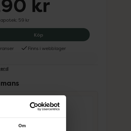
,90 kr
 apotek:
59 kr
c/o Gerd B2 Hair Serum, 31.9 kr.
Köp
ranser
Finns i webblager
Gerd
ammans
Om