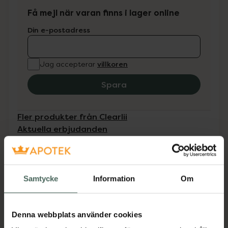
Få mejl när varan finns i lager online
Din e-postadress
villkoren
Jag accepterar
Spara
Fler produkter från Clearlii
Aktuella erbjudanden
Beskrivning
Dölj
Samtycke
Information
Om
Tillverkaren garanterar genom
CE-märkning att produkten är
Denna webbplats använder cookies
säker att använda och uppfyller