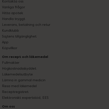
Kontakta oss
Vanliga frågor
Hitta apotek
Handla tryggt
Leverans, betalning och retur
Kundklubb
Sajtens tillgänglighet
App
Köpvillkor
Om recept och läkemedel
Fullmakter
Högkostnadsskyddet
Läkemedelsutbyte
Lämna in gammal medicin
Resa med läkemedel
Receptregistret
Elektroniskt expertstöd, EES
Om oss