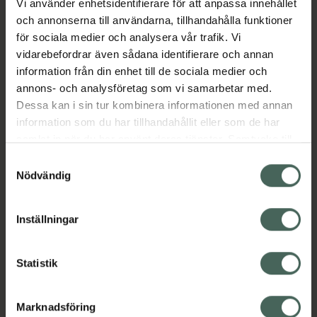
Vi använder enhetsidentifierare för att anpassa innehållet
gällande krav.
och annonserna till användarna, tillhandahålla funktioner
Vitaminberikade endagslinser som kan bidra
för sociala medier och analysera vår trafik. Vi
till reducerad ögontrötthet. En unik linskant
vidarebefordrar även sådana identifierare och annan
garanterar hög komfort och återfuktning.
information från din enhet till de sociala medier och
annons- och analysföretag som vi samarbetar med.
• Baskurva; 8.5
Dessa kan i sin tur kombinera informationen med annan
• Diameter; 14,5
information som du har tillhandahållit eller som de har
samlat in när du har använt deras tjänster. Samtycke till
Jämförpris
10,63 kr
/
st
cookies är frivilligt och du kan när som helst ändra eller
Samtyckesval
EAN:
04713043669962
återkalla ditt samtycke via webbplatsens
Nödvändig
cookieinställningar. Ett återkallat samtycke påverkar inte
Kategorier:
lagligheten av behandling som skett innan återkallelsen.
Kontaktlinser
Ögon och öron
Inställningar
Statistik
Innehåll
Visa
Marknadsföring
Instruktioner
Visa