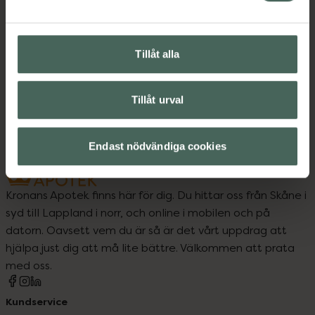
Tillåt alla
Upptäck flera produkter inom
Kontaktlinser
Ögon och öron
Tillåt urval
Endast nödvändiga cookies
Kronans Apotek finns här för dig. Du hittar oss från Skåne i
syd till Lappland i norr, och online i mobilen och på
datorn. Oavsett vem du är så är det vårt uppdrag att
hjälpa just dig att må lite bättre. Välkommen att prata
med oss.
Kundservice