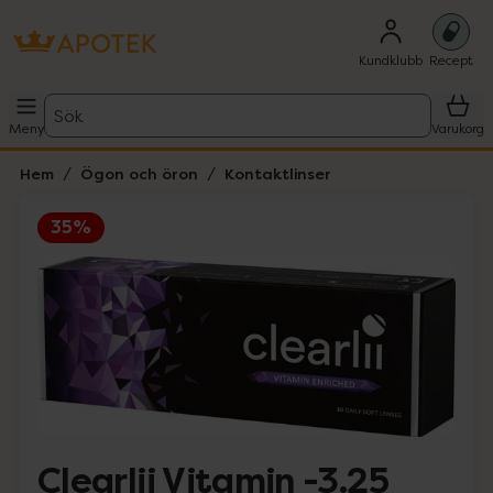
Kundklubb
Recept
Sök
Meny
Varukorg
Hem
Ögon och öron
Kontaktlinser
35%
Hoppa över Lista
Lista: . Innehåller 1 objekt.
Clearlii Vitamin -3.25